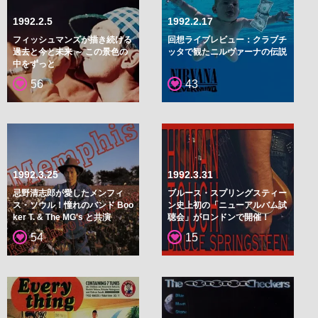
1992.2.5
1992.2.17
フィッシュマンズが描き続ける
回想ライブレビュー：クラブチ
過去と今と未来 ～ この景色の
ッタで観たニルヴァーナの伝説
中をずっと
56
43
1992.3.25
1992.3.31
忌野清志郎が愛したメンフィ
ブルース・スプリングスティー
ス・ソウル！憧れのバンド Boo
ン史上初の「ニューアルバム試
ker T. & The MG's と共演
聴会」がロンドンで開催！
54
15