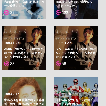
吉の幻影から脱却した高橋ジョ
NDSはニッポンの “産業ロッ
ージ奇跡の１曲
ク” だったのか？
35
122
1993.1.27
1993.1.27
ZARD「負けないで」坂井泉水
リリース30周年！ZARD「負け
は “つらい気持ちを分かち合え
ないで」令和になっても生き続
る” 人生の伴走者！
ける元気ソング
33
56
1993.2.15
1993.2.19
中島みゆき × 後藤次利 = 工藤静
有村架純も大好き！天に輝く五
香「慟哭」楽曲の魅力でサブス
つ星「五星戦隊ダイレンジャ