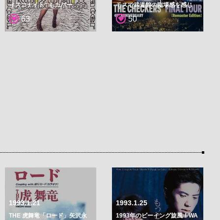
ィスコナイト” もカバー
モスで武道館の臨場感を感じ
て！
63
50
1993.1.21
1993.1.25
THE 虎舞竜「ロード」矢沢永
1993年のビーイング旋風！WA