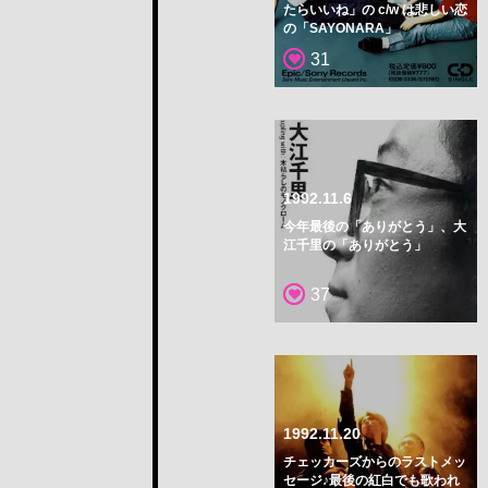
たらいいね」の c/w は悲しい恋
の「SAYONARA」
31
1992.11.6
今年最後の「ありがとう」、大
江千里の「ありがとう」
37
1992.11.20
チェッカーズからのラストメッ
セージ♪最後の紅白でも歌われ