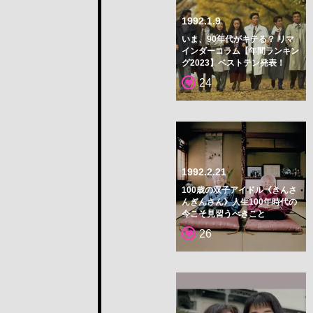
1992.1.9
いま、90年代がキテる？ リマ
インダーコラム【年間ランキン
グ2023】ベストテン発表！
24
1992.2.21
100歳の双子アイドル《きんさ
んぎんさん》人生100年時代の
今こそ見習うべきこと
26