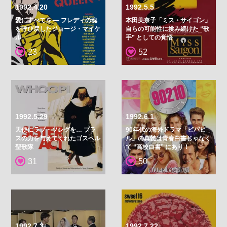
1992.4.20
1992.5.5
愛にすべてを — フレディの魂
本田美奈子「ミス・サイゴン」
を呼び戻したジョージ・マイケ
自らの可能性に挑み続けた “歌
ル
手” としての覚悟
23
52
1992.5.29
1992.6.1
天使にラブ・ソングを… プラ
90年代の海外ドラマ「ビバヒ
スの力を与えてくれたゴスペル
ル」の真髄は青春白書じゃなく
聖歌隊
て “高校白書” にあり！
31
50
1992.7.3
1992.7.22