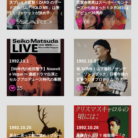
大ブレイク直前！ZARD のサー
安室奈美恵はスーパー・モンキ
ドアルバム「HOLD ME」は美
ーズから始まった！９月16日は
しいジャケットが決め手
デビュー30周年
55
66
1992.10.1
1992.10.3
【90年代の松田聖子】Nouvell
祝 30周年！山下達郎「サンデ
e Vague 〜 連続ドラマ出演と
ー・ソングブック」日曜午後の
セルフプロデュース時代の幕開
定番ラジオプログラム
け
35
70
1992.10.25
1992.10.28
原点に戻って前に進め！ブルー
未練たっぷり？ 稲垣潤一「ク