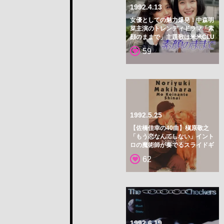
1992.4.13
女優としての魅力爆発！中森明
菜主演のトレンディドラマ「素
顔のままで」主題歌は米米CLU
B
59
1992.5.25
【佐橋佳幸の40曲】槇原敬之
「もう恋なんてしない」イント
ロの魔術師が奏でるスライドギ
ター
62
1992.6.19