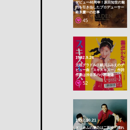
デビュー40周年！原田知世の魅
力を引き出したプロデューサー
鈴木慶一の仕事
45
1992.9.26
元祖グラドル！細川ふみえのデ
ビュー曲「スキスキスー」作詞
作曲は渋谷系の小西康陽
52
1992.10.21
ドリカムの魅力は二面性「晴れ