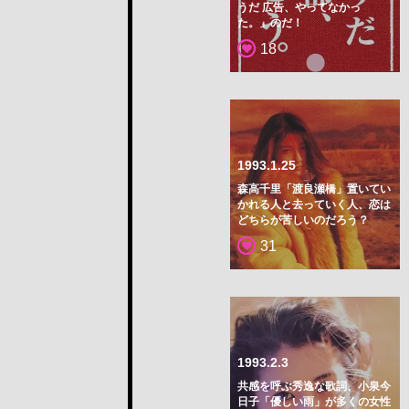
うだ 広告、やってなかっ
た。」のだ！
18
1993.1.25
森高千里「渡良瀬橋」置いてい
かれる人と去っていく人、恋は
どちらが苦しいのだろう？
31
1993.2.3
共感を呼ぶ秀逸な歌詞、小泉今
日子「優しい雨」が多くの女性