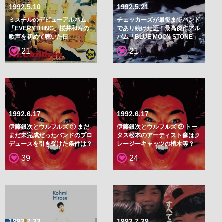
1992.5.10
1992.5.21
ミスチルのデビューアルバム
チェッカーズが最後までバンド
「EVERYTHING」桜井和寿の
であり続けた証！最高傑作アル
歌声を初めて聴いた日
バム「BLUE MOON STONE」
21
21
1992.6.17
1992.6.17
伊藤銀次とウルフルズ ① まだ
伊藤銀次とウルフルズ ② トー
まだ未完成だったバンドのプロ
タス松本のアーティスト像はク
デュースを引き受けた条件は？
レージーキャッツの植木等？
39
24
1992.7.22
1992.7.29