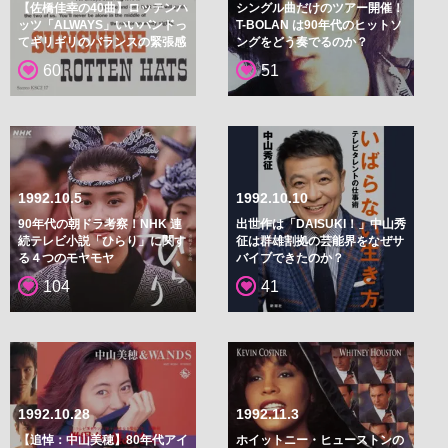
【佐橋佳幸の40曲】ロッテンハ
シングル曲だけのツアー開催！
ッツ「ALWAYS」いいバンドっ
T-BOLAN は90年代のヒットソ
てギリギリのバランスの緊張感
ングをどう奏でるのか？
60
51
1992.10.5
1992.10.10
90年代の朝ドラ考察！NHK 連
出世作は「DAISUKI！」中山秀
続テレビ小説「ひらり」に関す
征は群雄割拠の芸能界をなぜサ
る４つのモヤモヤ
バイブできたのか？
104
41
1992.10.28
1992.11.3
【追悼：中山美穂】80年代アイ
ホイットニー・ヒューストンの