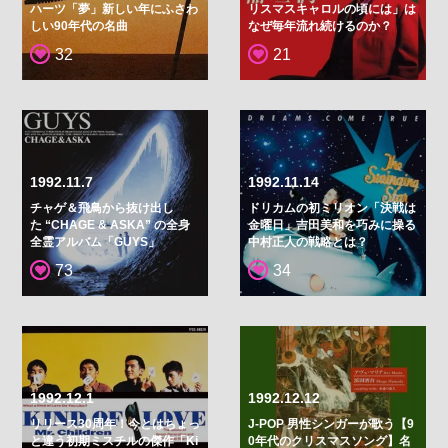
ハーツ「夢」新しい年にふさわ
リスマスキャロルの頃には」は
しい90年代の名曲
なぜ毎年流れ続けるのか？
32
21
1992.11.7
1992.11.14
チャゲ＆飛鳥から抜け出し
ドリカムの初ミリオン「決戦は
た “CHAGE & ASKA” の全身
金曜日」吉田美和を巧みに操る
全霊アルバム「GUYS」
中村正人の戦略とは？
73
34
1992.12.1
1992.12.12
リリース30周年！今とはちょっ
J-POP 男性シンガーが歌う【9
と違う初期ミスチルの傑作「Ki
0年代のクリスマスソング】名