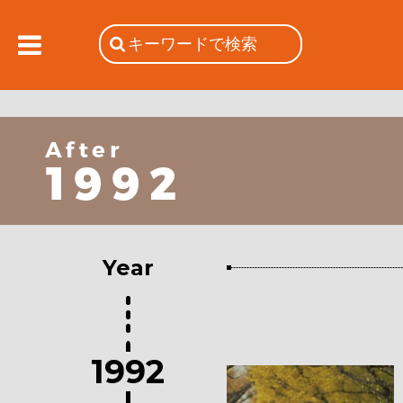
Year
1992