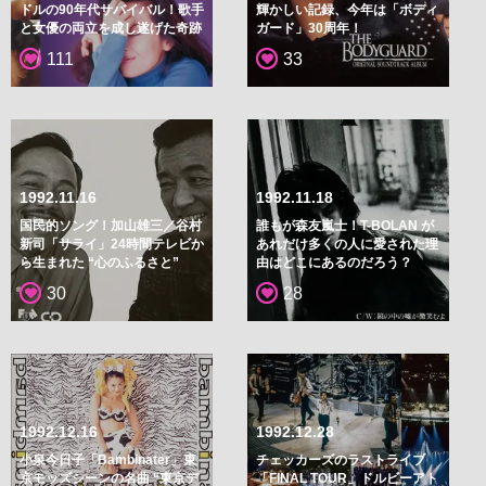
ドルの90年代サバイバル！歌手
輝かしい記録、今年は「ボディ
と女優の両立を成し遂げた奇跡
ガード」30周年！
111
33
1992.11.16
1992.11.18
国民的ソング！加山雄三／谷村
誰もが森友嵐士！T-BOLAN が
新司「サライ」24時間テレビか
あれだけ多くの人に愛された理
ら生まれた “心のふるさと”
由はどこにあるのだろう？
30
28
1992.12.16
1992.12.28
小泉今日子「Bambinater」東
チェッカーズのラストライブ
京モッズシーンの名曲 “東京デ
「FINAL TOUR」ドルビーアト