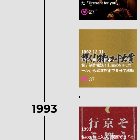
た「Present for you」
27
1992.12.31
TBS「輝く！日本レコード大
賞」制作秘話！紅白のNHKホ
ールから武道館まで８分で移動
37
1993
1993
私のお気に入り、関西では「そ