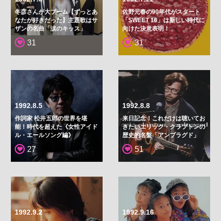
冬彦さんが大ブーム【ずっとあ
佐野元春の90年代がスタート
なたが好きだった】主題歌はサ
「SWEET 16」は新しい時代に
ザンの名曲「涙のキッス」
向けた決意表明！
31
31
1992.8.5
1992.8.8
作詞家 松井五郎の世界を堪
来日記念！これだけは聴いてお
能！時代を超えた《女性アイド
きたいエリック・クラプトンの
ル・エールソング編》
歴史的名盤「アンプラグド」
27
51
1992.9.2
1992.9.16