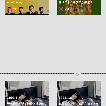
nd of Love」
曲ベスト５をプロが厳選！
58
29
1993.1.8
1993.1.8
野島伸司が描く純愛と社会的タ
真田広之 × 桜井幸子主演！ドラ