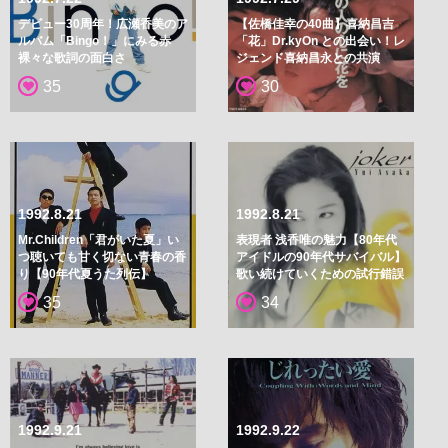
デビュー30周年！広瀬香美のア
【佐橋佳幸の40曲】喜納昌吉
ルバム「Bingo！」にみる赤
「花」Dr.kyOn との出会い！レ
裸々な歌詞の面白さ
ジェンド喜納昌永との共演
35
30
1992.8.21
1992.8.21
Mr.Children「君がいた夏」い
表現者 浅香唯の魅力【80年代
つ聴いても甘く切ない青春の香
アイドルの90年代サバイバル】
り【90年代夏うた列伝】
歌い続けていくための試行錯誤
35
34
1992.9.21
1992.9.22