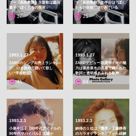
ブー【高校教師】主題歌は森田
マ「高校教師」の半分は “ぼく
童子「ぼくたちの失敗」
たちの失敗” でできている
37
25
1993.1.27
1993.1.27
ZARDのシングル売上ランキン
ZARDデビュー35周年！その魅
グ、いま改めて聴いて欲し
力は坂井泉水の言葉で綴られた
い “平成歌謡”
歌詞と透明感あふれる歌声
41
64
1993.2.3
1993.2.3
小泉今日子【80年代アイドルの
納得の１位は「慟哭」工藤静香
90年代サバイバル】太陽か
のカラオケランキングから紐解