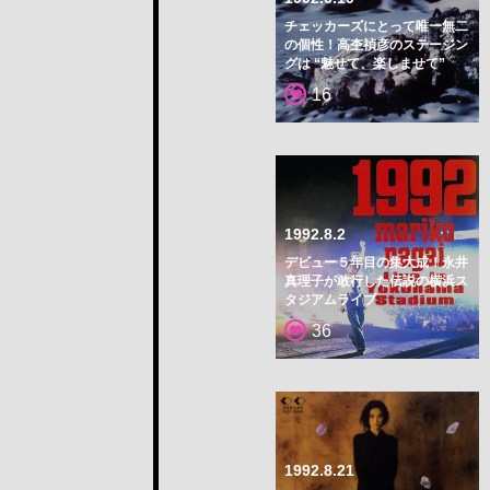
チェッカーズにとって唯一無二
の個性！高杢禎彦のステージン
グは “魅せて、楽しませて”
16
1992.8.2
デビュー５年目の集大成！永井
真理子が敢行した伝説の横浜ス
タジアムライブ
36
1992.8.21