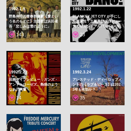
1992.1.9
1992.1.22
野島伸司の青春群像劇【愛とい
BLANKEY JET CITY が手にし
う名のもとに】主題歌は浜田省
た普遍性！土屋昌巳プロデュー
吾「悲しみは雪のように」
スのセカンドアルバム「BAN
G！」
143
23
1992.2.22
1992.3.24
回想ライブレビュー：ガンズ・
アレステッド・ディベロップメ
アンド・ローゼズ、熱病のよう
ントの【ラブ＆ピース】は202
なあの興奮
3年も有効か？
14
35