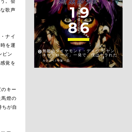
ろう。会
1
9
うな歌声
8
6
ル・ナイ
の時を運
無敵のダイヤモンド・デイヴ 「ヤン
ンピン
キー・ローズ」一発で、僕はヤラれた
カタリベ / 中塚 一晶
な感覚を
宣のキー
走馬燈の
持ちが自