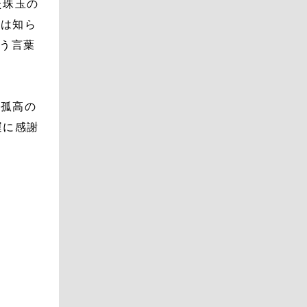
た珠玉の
僕は知ら
いう言葉
す孤高の
運に感謝