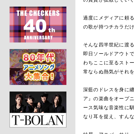
過度にメディアに頼
の歌が持つチカラだ
そんな四半世紀に渡
即日ソールドアウトで
わちここに至るスト
常ならぬ熱気がそれ
深藍のドレスを身に
ア』の楽曲をオープ
ース気味な音楽性に
なり耳を捉え、すん