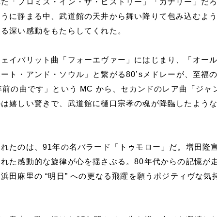
れた「プロミス・イン・ザ・ヒストリー」「カナリー」だ
ように静まる中、武道館の天井から舞い降りて包み込むよ
入る深い感動をもたらしてくれた。
フェイバリット曲「フォーエヴァー」にはじまり、「オー
ート・アンド・ソウル」と繋がる80’sメドレーが、至福
年前の曲です」という MC から、セカンドのレア曲「ジャ
のは嬉しい驚きで、武道館に樋口宗孝の魂が降臨したよう
れたのは、91年の名バラード「トゥモロー」だ。増田隆
れた感動的な旋律が心を揺さぶる。80年代からの記憶が
浜田麻里の “明日” への更なる飛躍を願うポジティヴな気