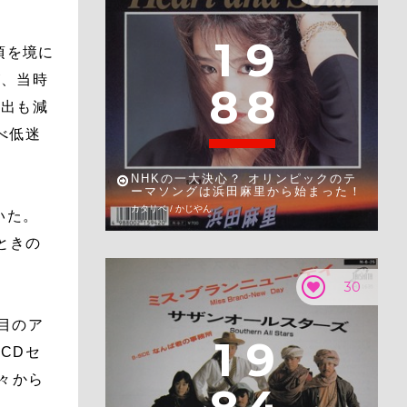
1
9
頃を境に
が、当時
8
8
露出も減
べ低迷
NHKの一大決心？ オリンピックのテ
ーマソングは浜田麻里から始まった！
カタリベ / かじやん
いた。
ときの
。
30
節目のア
1
9
CDセ
々から