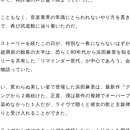
ることもなく、音楽業界の常識にとらわれないやり方を貫
けで、再び武道館に辿り着いたのだ。
るストーリーを経たこの日が、特別な一夜にならないはず
超満員の観客の大半は、恐らく80年代から浜田麻里を知
ーリーを共有した「リマインダー世代」が中心であろう。
を物語っていた。
纏い、変わらぬ美しい姿で登場した浜田麻里は、最新作『
ニングから２曲続けた。正直、僕は新作の複雑でオーバー
馴染めなかった１人だが、ライヴで聴くと彼女の歌と主旋
なりと受け入れることができた。