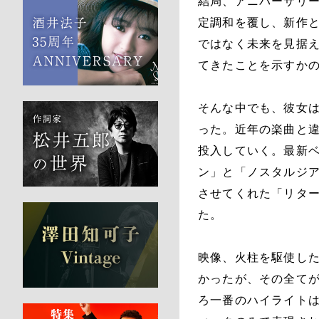
結局、アニバーサリ
定調和を覆し、新作と
ではなく未来を見据
てきたことを示すか
そんな中でも、彼女
った。近年の楽曲と
投入していく。最新
ン」と「ノスタルジア
させてくれた「リタ
た。
映像、火柱を駆使し
かったが、その全て
ろ一番のハイライト