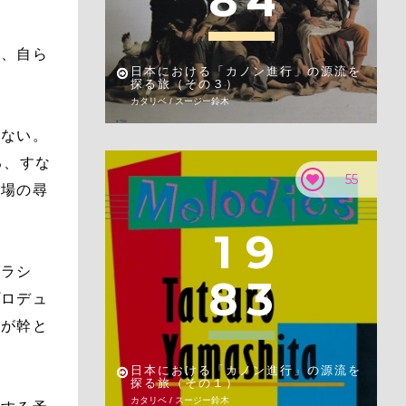
8
4
き、自ら
日本における「カノン進行」の源流を
探る旅（その３）
カタリベ / スージー鈴木
がない。
る、すな
55
会場の尋
1
9
グラシ
8
3
プロデュ
律が幹と
日本における「カノン進行」の源流を
探る旅（その１）
カタリベ / スージー鈴木