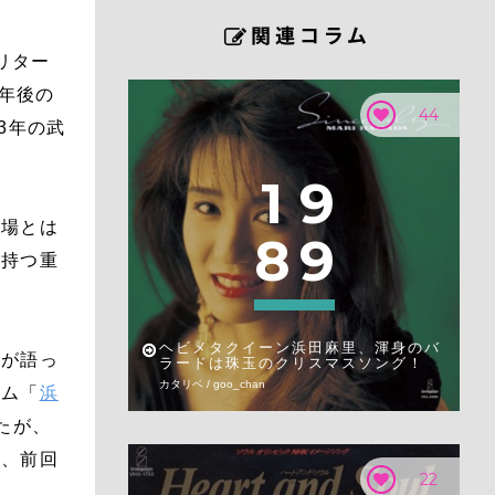
リター
0年後の
44
3年の武
1
9
会場とは
8
9
の持つ重
ヘビメタクイーン浜田麻里、渾身のバ
身が語っ
ラードは珠玉のクリスマスソング！
カタリベ / goo_chan
ラム「
浜
たが、
は、前回
22