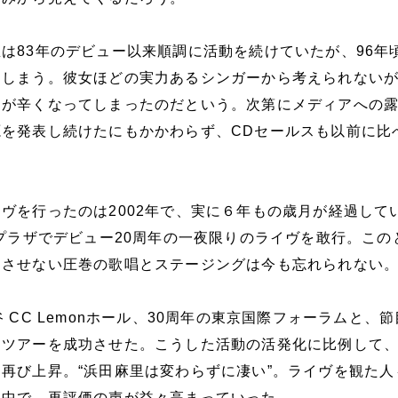
は83年のデビュー以来順調に活動を続けていたが、96年
てしまう。彼女ほどの実力あるシンガーから考えられない
とが辛くなってしまったのだという。次第にメディアへの
を発表し続けたにもかかわらず、CDセールスも以前に比
ヴを行ったのは2002年で、実に６年もの歳月が経過して
ンプラザでデビュー20周年の一夜限りのライヴを敢行。この
じさせない圧巻の歌唱とステージングは今も忘れられない
 CC Lemonホール、30周年の東京国際フォーラムと、
ツアーを成功させた。こうした活動の活発化に比例して、
再び上昇。“浜田麻里は変わらずに凄い”。ライヴを観た人
く中で、再評価の声が益々高まっていった。