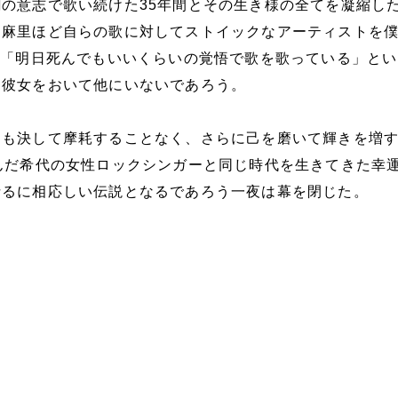
の意志で歌い続けた35年間とその生き様の全てを凝縮し
田麻里ほど自らの歌に対してストイックなアーティストを
た「明日死んでもいいくらいの覚悟で歌を歌っている」と
、彼女をおいて他にいないであろう。
らも決して摩耗することなく、さらに己を磨いて輝きを増
んだ希代の女性ロックシンガーと同じ時代を生きてきた幸
括るに相応しい伝説となるであろう一夜は幕を閉じた。