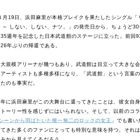
）４月19日、浜田麻里が本格ブレイクを果たしたシングル「
 ～ しない、しない、ナツ。」の発売日から、ちょうど3
35週年を記念した日本武道館のステージに立った。前回9
26年ぶりの帰還である。
は大規模アリーナが幾つもあり、武道館は目立って大きな
演アーティストも多種多様になり、「武道館」という言葉
ったのも事実だ。
の年に浜田麻里がこの大舞台に還ってきたことは、彼女自
ストーリー性を感じずにはいられない。そして、以前のコ
タシーンから羽ばたいた唯一無二のロックの女王
」でも書い
してきた多くのファンにとっても特別な意味を持つ。それ
歩みから見えてくるだろう。