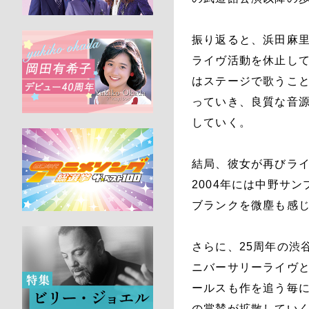
振り返ると、浜田麻里
ライヴ活動を休止し
はステージで歌うこ
っていき、良質な音源
していく。
結局、彼女が再びライ
2004年には中野サ
ブランクを微塵も感
さらに、25周年の渋谷
ニバーサリーライヴと
ールスも作を追う毎に
の賞賛が拡散してい