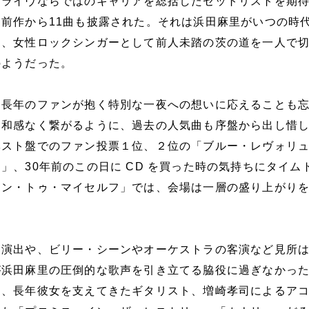
ーライヴならではのキャリアを総括したセットリストを期
前作から11曲も披露された。それは浜田麻里がいつの時
え、女性ロックシンガーとして前人未踏の茨の道を一人で
のようだった。
は長年のファンが抱く特別な一夜への想いに応えることも
違和感なく繋がるように、過去の人気曲も序盤から出し惜
ベスト盤でのファン投票１位、２位の「ブルー・レヴォリ
」、30年前のこの日に CD を買った時の気持ちにタイム
ーン・トゥ・マイセルフ」では、会場は一層の盛り上がり
た演出や、ビリー・シーンやオーケストラの客演など見所
が浜田麻里の圧倒的な歌声を引き立てる脇役に過ぎなかっ
は、長年彼女を支えてきたギタリスト、増崎孝司によるア