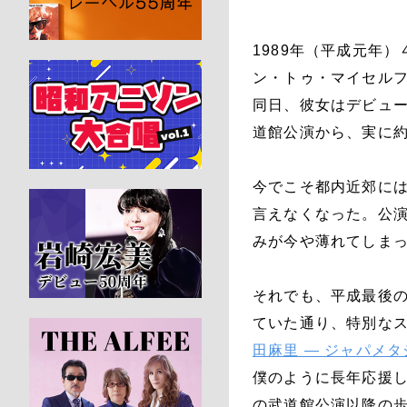
1989年（平成元年
ン・トゥ・マイセルフ
同日、彼女はデビュー
道館公演から、実に約
今でこそ都内近郊に
言えなくなった。公
みが今や薄れてしま
それでも、平成最後
ていた通り、特別な
田麻里 ― ジャパメ
僕のように長年応援
の武道館公演以降の