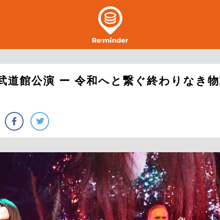
年武道館公演 ー 令和へと繋ぐ終わりなき