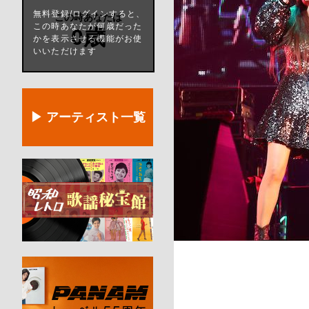
無料登録/ログインすると、
この時あなたは
この時あなたが何歳だった
0歳
かを表示させる機能がお使
いいただけます
▶ アーティスト一覧