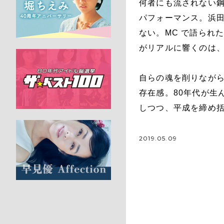
何者にも流されない鋼
パフォーマンス。浜
ない。MC で語られ
がリアルに響くのは
自らの魂を削りなが
存在感。80年代が生
しつつ、平成を締め
2019.05.09