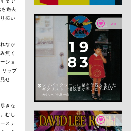
待する予
代も過去
切り拓い
26
1
9
忘れなか
しみ無く
8
3
ューショ
トリップ
を見せ
ジャパメタシーンに都市伝説を生んだ
ギタリスト、湯浅晋が率いたX-RAY
カタリベ / 中塚 一晶
は尽きな
た。むし
51
コーステ