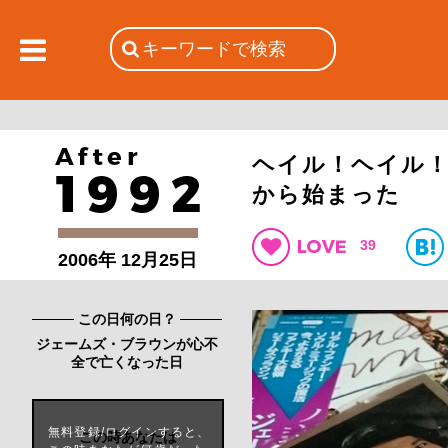
ヘイル！ヘイル
から始まった
39
2006年 12月25日
この日何の日？
ジェームズ・ブラウンが心不
全で亡くなった日
無料登録/ログインすると、
この時あなたは