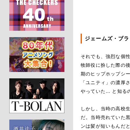
ジェームズ・ブラ
それでも、強烈な個
牧師役に扮した際の後
期のヒップホップシ
「ユニティ」の濃厚さ
やっていた… と知る
しかし、当時の高校
だ。当時売れていた
ンは髪が短いもんだと