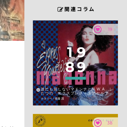
19
1
9
8
9
誰にも屈しないマドンナとN.W.A. ふ
たつの「エクスプレス・ユアセルフ」
カタリベ / 後藤 護
38