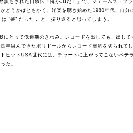
後に翻訳もされた自叙伝『俺がJBだ！』で、ジェームズ・ブ
かどうかはともかく、洋楽を聴き始めた1980年代、自分
は “髪” だった… と、振り返ると思ってしまう。
はJBにとって低迷期のきわみ。レコードを出しても、出して
く長年組んできたポリドールからレコード契約を切られて
トヒットUSA世代には、チャートに上がってこないベテ
だった。