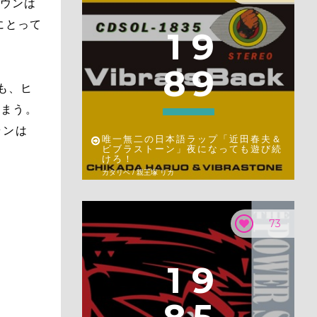
ラウンは
にとって
1
9
8
9
も、ヒ
しまう。
ランは
唯一無二の日本語ラップ「近田春夫＆
ビブラストーン」夜になっても遊び続
けろ！
カタリベ / 親王塚 リカ
73
1
9