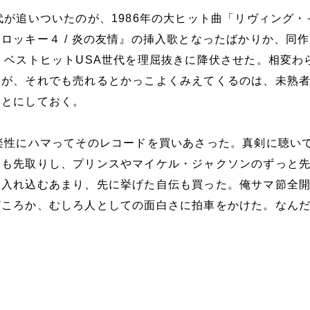
代が追いついたのが、1986年の大ヒット曲「リヴィング・
ロッキー４ / 炎の友情』の挿入歌となったばかりか、同
、ベストヒットUSA世代を理屈抜きに降伏させた。相変わ
たが、それでも売れるとかっこよくみえてくるのは、未熟
ことにしておく。
楽性にハマってそのレコードを買いあさった。真剣に聴い
クも先取りし、プリンスやマイケル・ジャクソンのずっと
。入れ込むあまり、先に挙げた自伝も買った。俺サマ節全
どころか、むしろ人としての面白さに拍車をかけた。なん
。