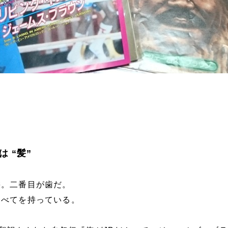
 “髪”
髪。二番目が歯だ。
すべてを持っている。