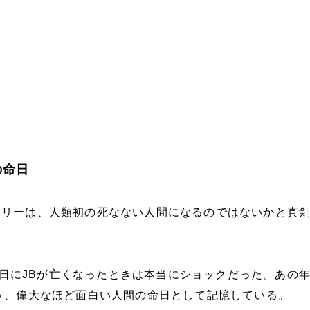
の命日
ベリーは、人類初の死なない人間になるのではないかと真
月25日にJBが亡くなったときは本当にショックだった。あの
う、偉大なほど面白い人間の命日として記憶している。