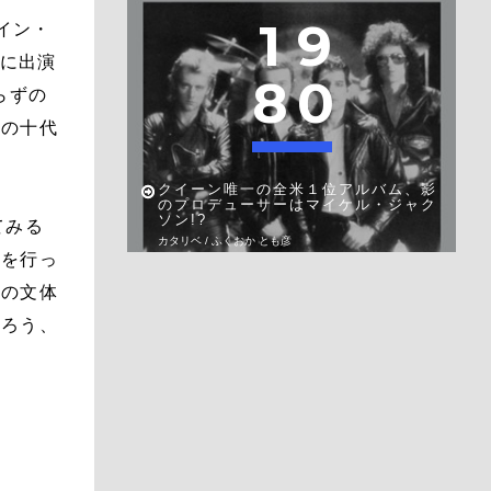
1
9
イン・
作に出演
8
0
らずの
者の十代
クイーン唯一の全米１位アルバム、影
のプロデューサーはマイケル・ジャク
ソン!?
てみる
カタリベ / ふくおか とも彦
先を行っ
開の文体
だろう、