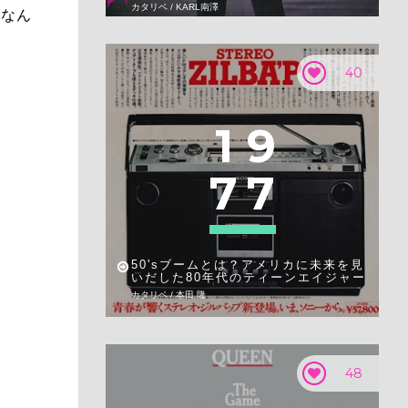
カタリベ / KARL南澤
、なん
40
1
9
7
7
50'sブームとは？アメリカに未来を見
いだした80年代のティーンエイジャー
カタリベ / 本田 隆
48