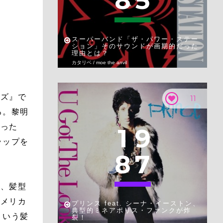
8
5
スーパーバンド「ザ・パワー・ステー
ション」そのサウンドが画期的だった
理由とは？
カタリベ / moe the anvil
ーズ』で
11
ろ。黎明
あった
1
9
ラップを
8
7
け、髪型
アメリカ
プリンス feat. シーナ・イーストン、
典型的ミネアポリス・ファンクが炸
ういう髪
裂！