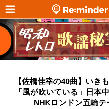
【佐橋佳幸の40曲】いき
「風が吹いている」日本
NHKロンドン五輪テ