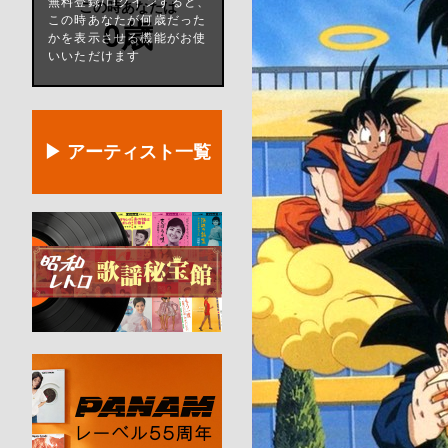
無料登録/ログインすると、
この時あなたは
この時あなたが何歳だった
0歳
かを表示させる機能がお使
いいただけます
▶ アーティスト一覧