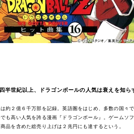
四半世紀以上、ドラゴンボールの人気は衰えを知ら
数は約２億６千万部を記録。英語圏をはじめ、多数の国々
外でも高い人気を誇る漫画『ドラゴンボール』。ゲームソ
連商品を含めた総売り上げは２兆円にも達するという。