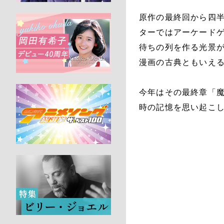
原作の最終回から四
ターではアーケードゲ
待ちの列を作る光景
漫画の古典ともいえ
今年はその最終章「魔
時の記憶を思い起こ