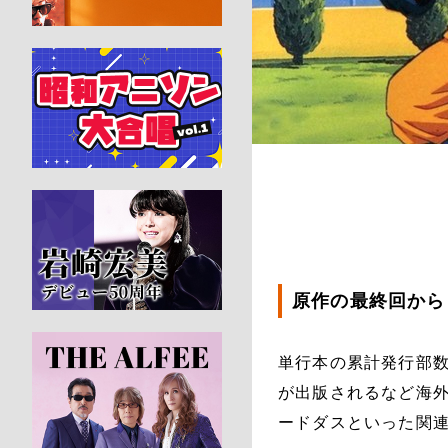
原作の最終回から
単行本の累計発行部
が出版されるなど海
ードダスといった関