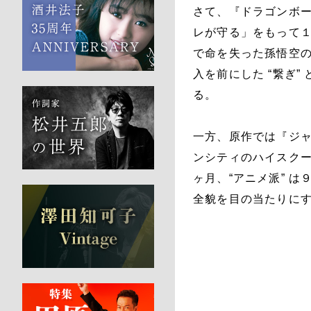
さて、『ドラゴンボー
レが守る」をもって
で命を失った孫悟空
入を前にした “繋ぎ
る。
一方、原作では『ジャ
ンシティのハイスク
ヶ月、“アニメ派” 
全貌を目の当たりに