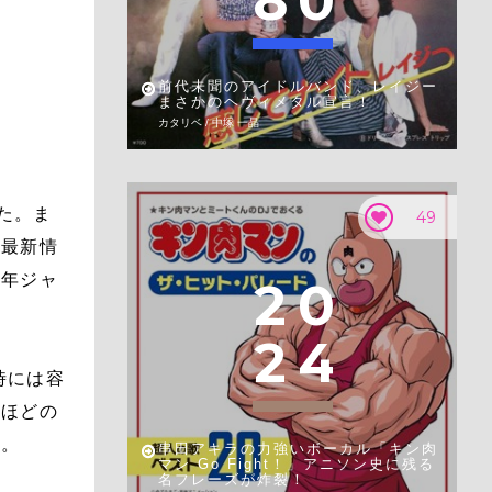
8
0
前代未聞のアイドルバンド、レイジー
まさかのヘヴィメタル宣言！
カタリベ / 中塚 一晶
た。ま
49
メ最新情
少年ジャ
2
0
2
4
時には容
るほどの
た。
串田アキラの力強いボーカル「キン肉
マン Go Fight！」アニソン史に残る
名フレーズが炸裂！