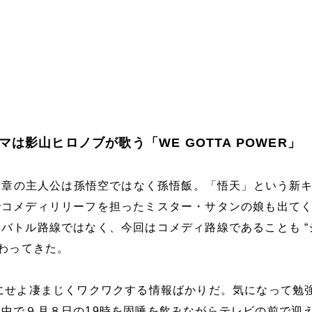
は影山ヒロノブが歌う「WE GOTTA POWER」
く新章の主人公は孫悟空ではなく孫悟飯。「悟天」という新
でコメディリリーフを担ったミスター・サタンの娘も出て
バトル路線ではなく、今回はコメディ路線であることも “
伝わってきた。
にせよ凄まじくワクワクする情報ばかりだ。気になって勉
中で９月８日の19時を固唾を飲みながらテレビの前で迎