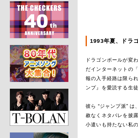
1993年夏、ド
ドラゴンボールが変わ
だインターネットの
報の入手経路は限ら
ンプ』を愛読する生
彼ら “ジャンプ派” 
赦なくネタバレを披
小遣いも持たない私