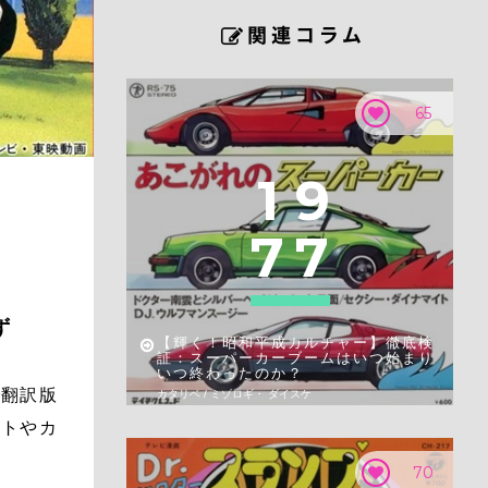
65
1
9
7
7
ず
【輝く！昭和平成カルチャー】徹底検
証：スーパーカーブームはいつ始まり
いつ終わったのか？
で翻訳版
カタリベ / ミゾロギ・ ダイスケ
フトやカ
70