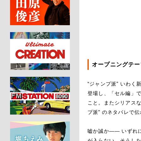
オープニングテーマ
“ジャンプ派” いわ
登場し、「セル編」
こと。またシリアスな
プ派” のネタバレで
嘘か誠か―― いずれ
が入らない。そうした