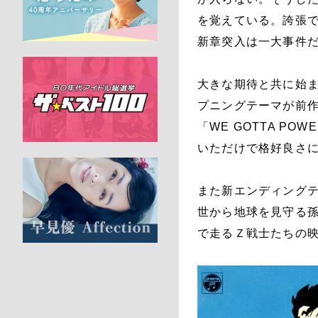
を覚えている。誇張
新章突入は一大事件
大きな期待と共に始ま
プニングテーマが前作「
「WE GOTTA P
いただけで格好良さ
また新エンディング
世から地球を見守る
で走るＺ戦士たちの