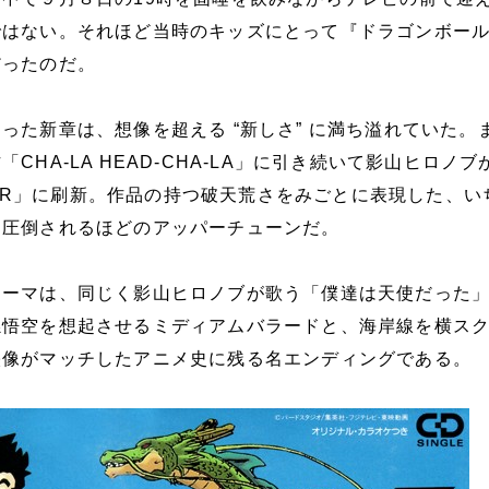
ではない。それほど当時のキッズにとって『ドラゴンボー
だったのだ。
った新章は、想像を超える “新しさ” に満ち溢れていた。
CHA-LA HEAD-CHA-LA」に引き続いて影山ヒロノブ
OWER」に刷新。作品の持つ破天荒さをみごとに表現した、い
に圧倒されるほどのアッパーチューンだ。
テーマは、同じく影山ヒロノブが歌う「僕達は天使だった
孫悟空を想起させるミディアムバラードと、海岸線を横ス
映像がマッチしたアニメ史に残る名エンディングである。