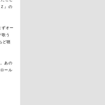
ルＺ』の
まずオー
が歌う
ちど聴
」。あの
クロール