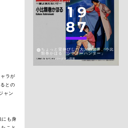
1
9
8
7
ちょっと背伸びした大人の世界、小比
類巻かほる「シティーハンター」
カタリベ / バーグマン田形
キャラが
くるとの
ジャン
強にも身
えたこと