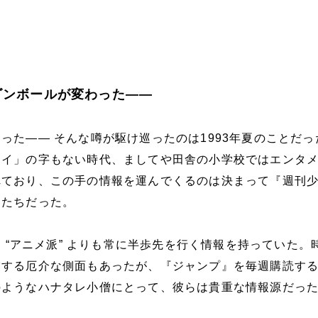
ラゴンボールが変わった――
った―― そんな噂が駆け巡ったのは1993年夏のことだっ
「イ」の字もない時代、ましてや田舎の小学校ではエンタ
れており、この手の情報を運んでくるのは決まって『週刊
徒たちだった。
は、“アニメ派” よりも常に半歩先を行く情報を持っていた。
露する厄介な側面もあったが、『ジャンプ』を毎週購読す
のようなハナタレ小僧にとって、彼らは貴重な情報源だっ