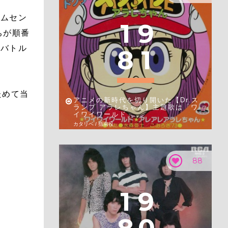
ームセン
1
9
ちが順番
、バトル
8
1
ためて当
アニメの新時代を切り開いた【Dr.ス
ランプ アラレちゃん】主題歌は「ワ
イワイワールド」
カタリベ / 指南役
88
1
9