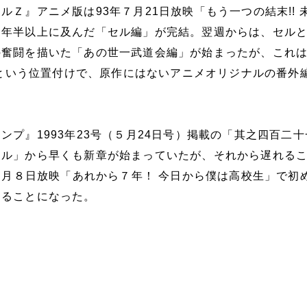
ルＺ』アニメ版は93年７月21日放映「もう一つの結末!! 
１年半以上に及んだ「セル編」が完結。翌週からは、セル
の奮闘を描いた「あの世一武道会編」が始まったが、これ
” という位置付けで、原作にはないアニメオリジナルの番外
ンプ』1993年23号（５月24日号）掲載の「其之四百二十
ール」から早くも新章が始まっていたが、それから遅れる
は９月８日放映「あれから７年！ 今日から僕は高校生」で初
することになった。