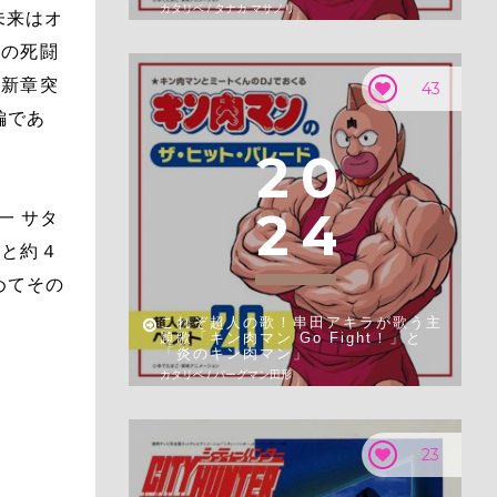
カタリベ / タナカ マサノリ
未来はオ
との死闘
は新章突
43
編であ
2
0
2
4
一 サタ
こと約４
めてその
これぞ超人の歌！串田アキラが歌う主
題歌「キン肉マン Go Fight！」と
「炎のキン肉マン」
カタリベ / バーグマン田形
23