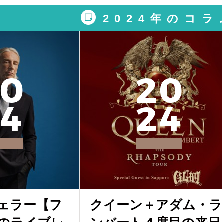
2024年のコラ
0
2
0
4
2
4
ェラー【フ
クイーン＋アダム・ラ