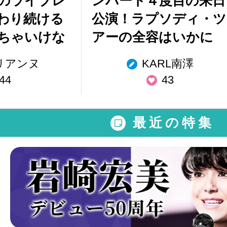
年のライブレ
ンバート４度目の来日
わり続ける
公演！ラプソディ・ツ
ちゃいけな
アーの全容はいかに
リアンヌ
KARL南澤
44
43
最近の特集