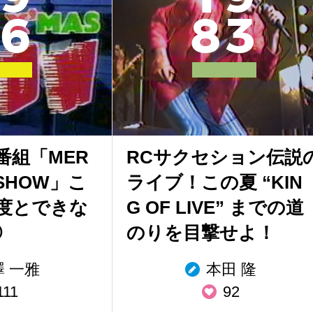
6
8
3
番組「MER
RCサクセション伝説
S SHOW」こ
ライブ！この夏 “KIN
度とできな
G OF LIVE” までの道
②
のりを目撃せよ！
澤 一雅
本田 隆
111
92