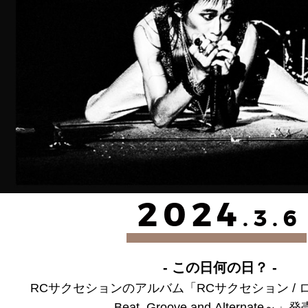
2024
.3.6
- この日何の日？ -
RCサクセションのアルバム「RCサクセション /
Beat, Groove and Alternate～」