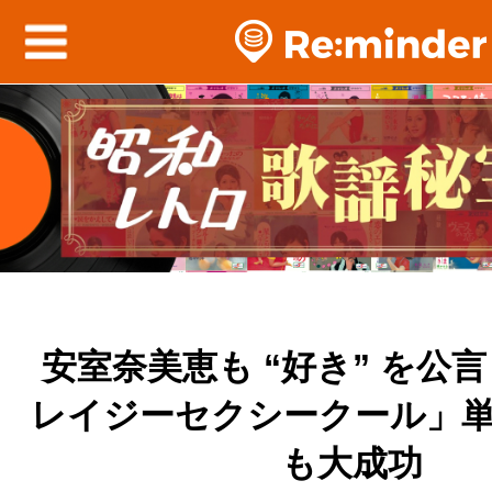
安室奈美恵も “好き” を公言
レイジーセクシークール」
も大成功