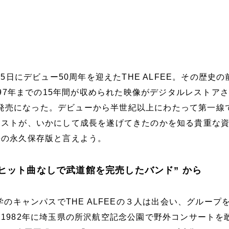
25日にデビュー50周年を迎えたTHE ALFEE。その歴史の
1997年までの15年間が収められた映像がデジタルレストア
として発売になった。デビューから半世紀以上にわたって第一線
ィストが、いかにして成長を遂げてきたのかを知る貴重な
携の永久保存版と言えよう。
“ヒット曲なしで武道館を完売したバンド” から
学のキャンパスでTHE ALFEEの３人は出会い、グループ
1982年に埼玉県の所沢航空記念公園で野外コンサートを