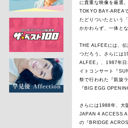
に貴重な映像を厳選。
TOKYO BAY-A
たどりついたという「
かかわらず、一体と
THE ALFEEに
つだろう。さらには1986
ALFEE』、1987
イトコンサート『SUN
祭で行われた『凱旋ラ
『BIG EGG OPEN
さらには1988年、大
JAPAN 4 ACCE
の『BRIDGE ACR