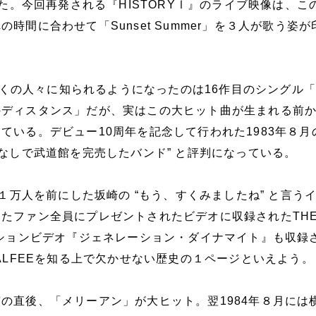
めた。今回再発される『HISTORYⅠ』のライブ映像は、こ
時間に合わせて「Sunset Summer」を３人が歌う姿が
名が多くの人々に知られるようになったのは16作目のシングル
のディスタンス」だが、実はこの大ヒット曲が生まれる前
ている。デビュー10周年を記念して行われた1983年８月
曲なしで武道館を完売したバンド” と評判になっている。
は１万人を前にした坂崎の “もう、すくみましたね” と言う
たファン全員にプレゼントされたビデオに収録されたTH
ーションビデオ『ジェネレーション・ダイナマイト』も収録
 ALFEEを知る上で欠かせない歴史の１ページといえよう。
の直後、「メリーアン」が大ヒット。翌1984年８月には