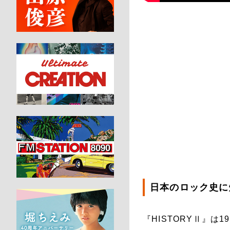
日本のロック史に
『HISTORYⅡ』は1