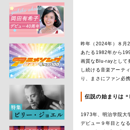
昨年（2024年）８月
あたる1982年から
画質なBlu-ray
し続ける音楽アーテ
り、まさにファン必
伝説の始まりは 
1973年、明治学院大
デビュー９年目となる