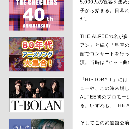
5,000人の観客を集
子から始まる。日暮れの
だ。
THE ALFEEの
アン」と続く「星空
館でコンサートを行っ
演。当時は “ヒット
『HISTORYⅠ』に
ューや、この時来場し
ALFEE初のプロモ
る。いずれも、THE
そしてこの武道館公演