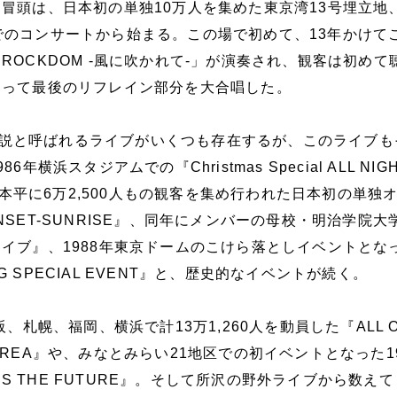
冒頭は、日本初の単独10万人を集めた東京湾13号埋立地
REAでのコンサートから始まる。この場で初めて、13年かけて
ROCKDOM -風に吹かれて-」が演奏され、観客は初めて
なって最後のリフレイン部分を大合唱した。
は、伝説と呼ばれるライブがいくつも存在するが、このライブ
年横浜スタジアムでの『Christmas Special ALL NIGH
年日本平に6万2,500人もの観客を集め行われた日本初の単独
SET-SUNRISE』、同年にメンバーの母校・明治学院大
イブ』、1988年東京ドームのこけら落としイベントとな
ING SPECIAL EVENT』と、歴史的なイベントが続く。
阪、札幌、福岡、横浜で計13万1,260人を動員した『ALL O
SS AREA』や、みなとみらい21地区での初イベントとなった1
OSS THE FUTURE』。そして所沢の野外ライブから数えて