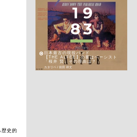
1
9
8
3
日本最古の現役バンド
【THE ALFEE】の要はベーシスト
「桜井 賢」その理由は？
カタリベ / 前田 祥丈
から歴史的