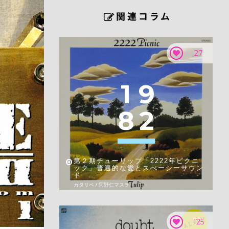
27
1
9
8
2
第２期チューリップ「2222年ピクニ
ック」普遍的な愛とスぺーシーサウン
ド
カタリベ / 阿野仁マスヲ
125