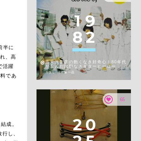
1
9
8
2
前半に
され、高
高見沢俊彦の飽くなき好奇心！80年代
で活躍
が育んだ比類なきギターヒーロー
カタリベ / 中塚 一晶
資料であ
65
2
0
を結成。
敢行し、