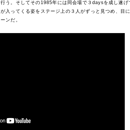
行う。そしてその1985年には同会場で３daysを成し遂げ
客が入ってくる姿をステージ上の３人がずっと見つめ、目
シーンだ。