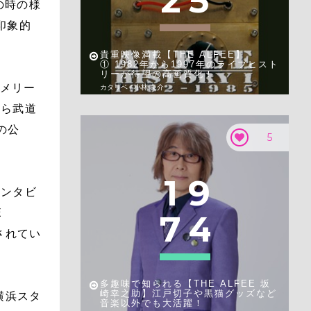
2
5
の時の様
印象的
貴重映像満載【THE ALFEE】
① 1982年から1997年のライブヒスト
リーが待望の高画質化！
「メリー
カタリベ / 小林 良介
から武道
の公
5
1
9
インタビ
E
7
4
されてい
多趣味で知られる【THE ALFEE 坂
崎幸之助】江戸切子や黒猫グッズなど
横浜スタ
音楽以外でも大活躍！