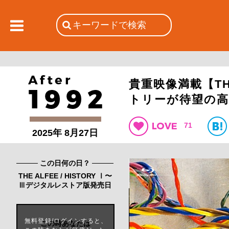
貴重映像満載【THE
トリーが待望の
71
2025年 8月27日
この日何の日？
THE ALFEE / HISTORY Ⅰ〜
Ⅲデジタルレストア版発売日
無料登録/ログインすると、
この時あなたは