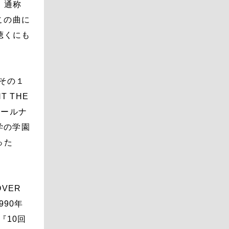
、通称
この曲に
聴くにも
もその１
T THE
オールナ
学の学園
った
VER
990年
『10回