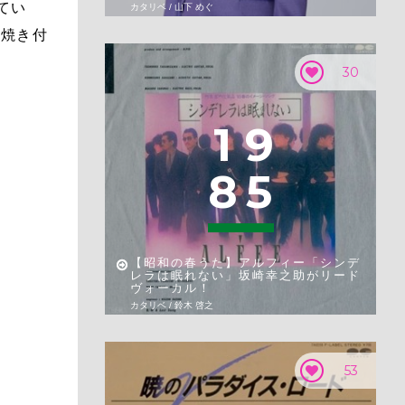
てい
カタリベ / 山下 めぐ
に焼き付
30
1
9
8
5
【昭和の春うた】アルフィー「シンデ
レラは眠れない」坂崎幸之助がリード
ヴォーカル！
カタリベ / 鈴木 啓之
53