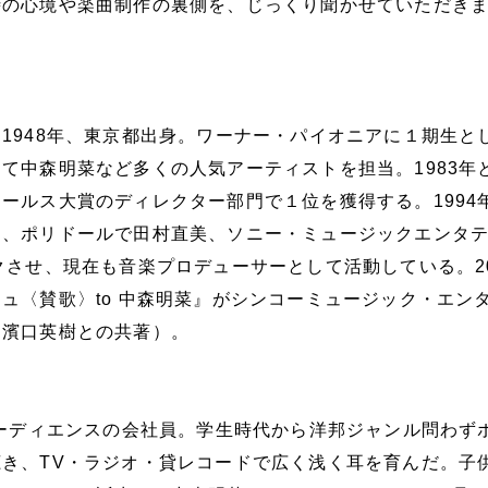
時の心境や楽曲制作の裏側を、じっくり聞かせていただき
1948年、東京都出身。ワーナー・パイオニアに１期生と
て中森明菜など多くの人気アーティストを担当。1983年と
ールス大賞のディレクター部門で１位を獲得する。1994
は、ポリドールで田村直美、ソニー・ミュージックエンタ
クさせ、現在も音楽プロデューサーとして活動している。20
ュ〈賛歌〉to 中森明菜』がシンコーミュージック・エン
（濱口英樹との共著）。
オーディエンスの会社員。学生時代から洋邦ジャンル問わず
き、TV・ラジオ・貸レコードで広く浅く耳を育んだ。子