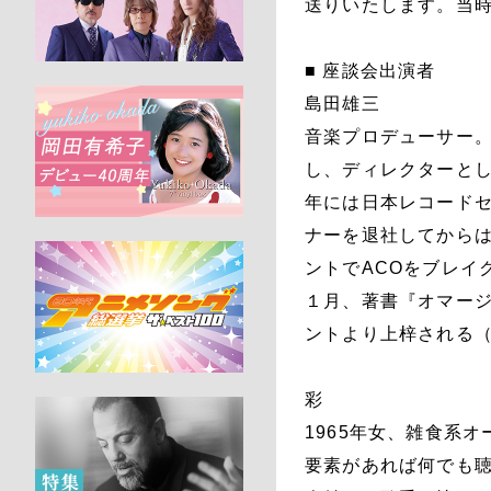
送りいたします。当
■ 座談会出演者
島田雄三
音楽プロデューサー。
し、ディレクターとし
年には日本レコードセ
ナーを退社してから
ントでACOをブレイ
１月、著書『オマージ
ントより上梓される
彩
1965年女、雑食系
要素があれば何でも聴