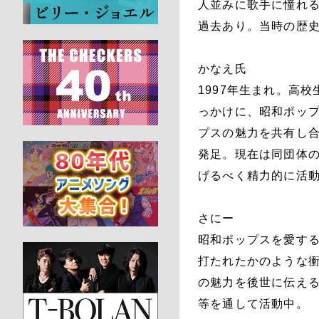
人並みに歌手に憧れ
過去あり。当時の歴
かなえ氏
1997年生まれ。高校
っかけに、昭和ポップ
プスの魅力を共有し
発足。現在は同団体
げるべく精力的に活
さにー
昭和ポップスを愛す
打たれたかのような
の魅力を後世に伝え
等を通して活動中。