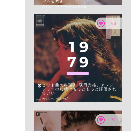
ンスを観よ！
カタリベ / ﾐﾁｭﾙﾙ©︎たかはしみさお
48
1
9
7
9
ヒット曲の料理人 萩田光雄、アレン
ジャーの功績はもっともっと評価され
ていい
カタリベ / 鈴木 啓之
31