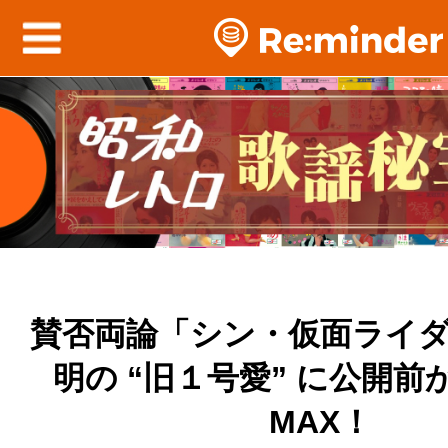
賛否両論「シン・仮面ライ
明の “旧１号愛” に公開前
MAX！