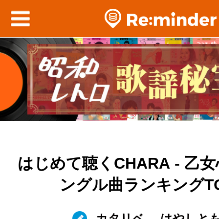
はじめて聴くCHARA - 乙
ングル曲ランキングTO
カタリベ
はやしと