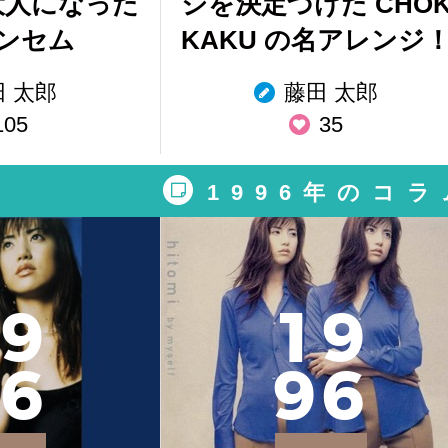
大人になった
ジを決定づけた CHO
ンセム
KAKU の名アレンジ
田 太郎
藤田 太郎
105
35
1996年のコラ
9
1
9
6
9
6