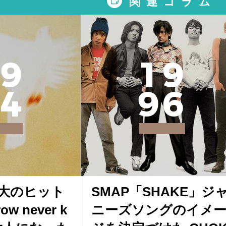
関連コラム
9
1
9
4
9
6
大のヒット
SMAP「SHAKE」ジ
w never k
ニーズソングのイメ