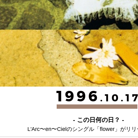
1996
.10.1
- この日何の日？ -
L'Arc〜en〜Cielのシングル「flower」が