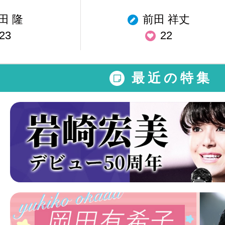
田 隆
前田 祥丈
23
22
最近の特集