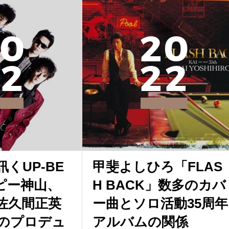
0
2
0
2
2
2
くUP-BE
甲斐よしひろ「FLAS
ッピー神山、
H BACK」数多のカバ
佐久間正英
ー曲とソロ活動35周年
のプロデュ
アルバムの関係