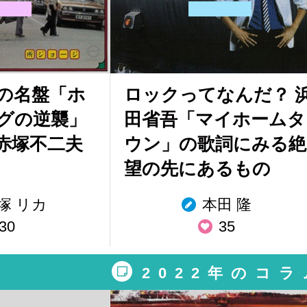
の名盤「ホ
ロックってなんだ？ 
グの逆襲」
田省吾「マイホームタ
赤塚不二夫
ウン」の歌詞にみる絶
望の先にあるもの
塚 リカ
本田 隆
30
35
2022年のコラ