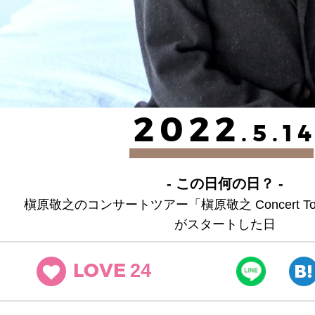
2022
.5.1
- この日何の日？ -
槇原敬之のコンサートツアー「槇原敬之 Concert Tou
がスタートした日
24
LOVE