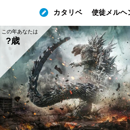
カタリベ
使徒メルヘ
この年あなたは
?歳