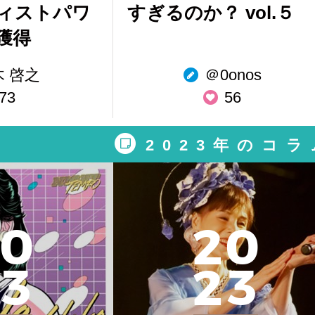
ィストパワ
すぎるのか？ vol.５
獲得
木 啓之
＠0onos
73
56
2023年のコラ
0
2
0
3
2
3