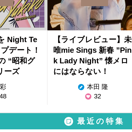
Night Te
【ライブレビュー】未
ップデート！
唯mie Sings 新春 ”Pin
の “昭和グ
k Lady Night” 懐メロ
リーズ
にはならない！
彩
本田 隆
48
32
最近の特集