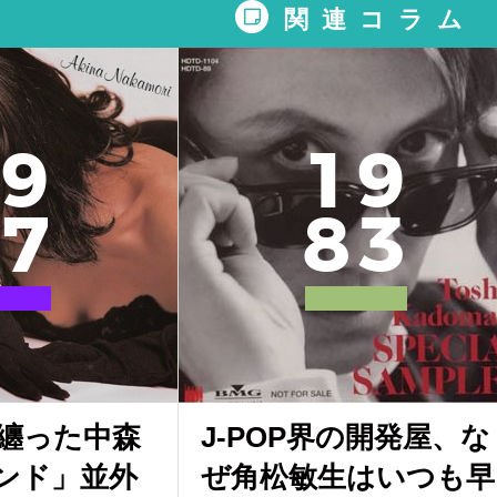
関連コラム
9
1
9
7
8
3
纏った中森
J-POP界の開発屋、な
ンド」並外
ぜ角松敏生はいつも早