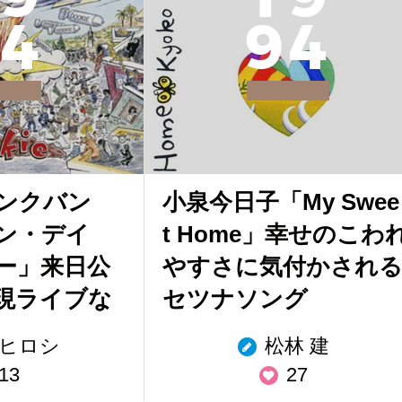
4
9
4
ンクバン
小泉今日子「My Swee
ン・デイ
t Home」幸せのこわ
ー」来日公
やすさに気付かされ
現ライブな
セツナソング
ヒロシ
松林 建
13
27