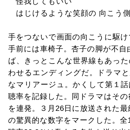
怪我してもいい
はじけるような笑顔の 向こう
手をつないで画面の向こうに駆け
手前には車椅子。杏子の脚が不自
ば、きっとこんな世界線もあった
わせるエンディングだ。ドラマと
なマリアージュ。かくして第１話は
聴率を記録した。同ドラマはその後
を連発。３月26日に放送された最終
の驚異的な数字をマークした。全1