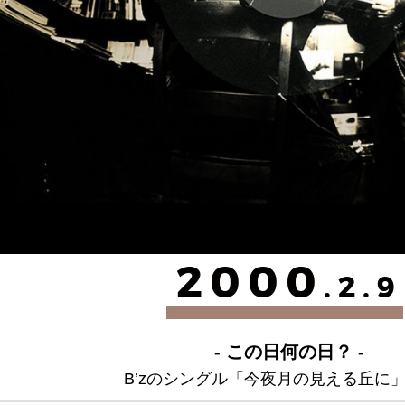
2000
.2.9
- この日何の日？ -
B’zのシングル「今夜月の見える丘に