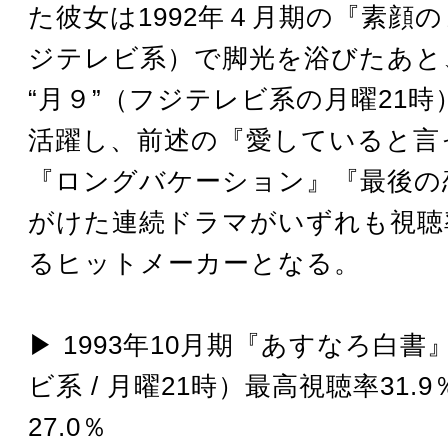
た彼女は1992年４月期の『素顔
ジテレビ系）で脚光を浴びたあと
“月９”（フジテレビ系の月曜21
活躍し、前述の『愛していると言
『ロングバケーション』『最後の
がけた連続ドラマがいずれも視聴
るヒットメーカーとなる。
▶︎ 1993年10月期『あすなろ白
ビ系 / 月曜21時）最高視聴率31.
27.0％