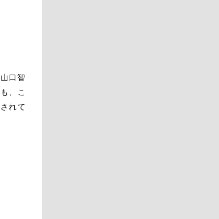
、山口智
にも、こ
用されて