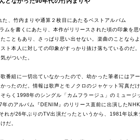
んどなかった90年代の竹内まりや
された、竹内まりや通算２枚目にあたるベストアルバム
s』。コラムを書くにあたり、本作がリリースされた頃の印象を
ったこともあり、さっぱり思い出せない。楽曲のことなら
ィスト本人に対しての印象がすっかり抜け落ちているのだ
と気がついた。
の歌番組に一切出ていなかったので、幼かった筆者にはア
なかったのだ。情報は歌声とモノクロのジャケット写真だ
そらく1998年のシングル「カムフラージュ」のミュージ
07年のアルバム『DENIM』のリリース直前に出演したNH
。それが26年ぶりのTV出演だったというから、1981年以
わけだ。