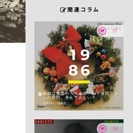
57
1
9
8
6
依頼は突然やってくる。山下達郎サン
への質問、考えてみない？
カタリベ / 指南役
96