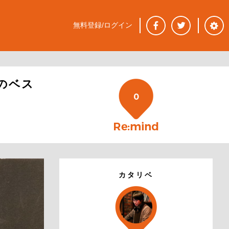
無料登録/ログイン
目のベス
0
カタリベ