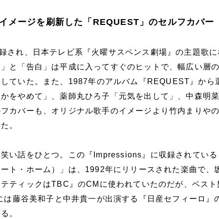
イメージを刷新した「REQUEST」のセルフカバー
s』に収録され、日本テレビ系『火曜サスペンス劇場』の主題歌
ン」と「告白」は平成に入ってすぐのヒットで、幅広い層
していた。また、1987年のアルバム『REQUEST』から
んかをやめて」、薬師丸ひろ子「元気を出して」、中森明
ルフカバーも、オリジナル歌手のイメージより竹内まりや
いた。
い話をひとつ。この『Impressions』に収録されてい
ート・ホーム）」は、1992年にリリースされた楽曲で、
テティックはTBC』のCMに使われていたのだが、ベスト
年には藤谷美和子と中井貴一が出演する『日産セフィーロ』
なる。