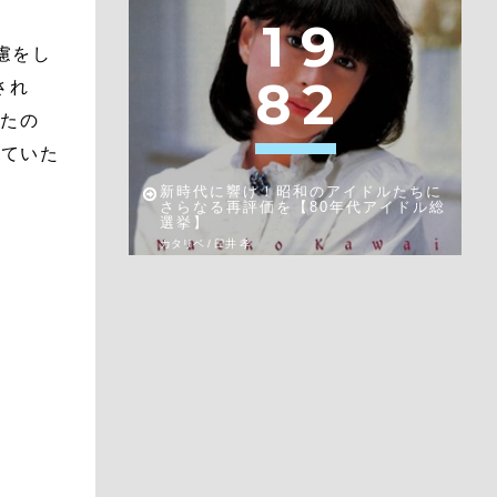
1
9
慮をし
8
2
され
ったの
っていた
新時代に響け！昭和のアイドルたちに
さらなる再評価を【80年代アイドル総
選挙】
カタリベ / 臼井 孝