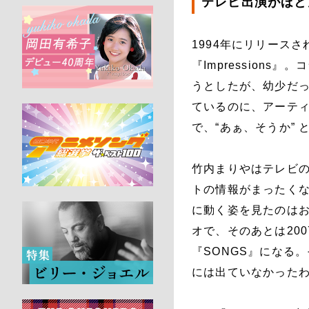
テレビ出演がほと
1994年にリリース
『Impression
うとしたが、幼少だ
ているのに、アーテ
で、“あぁ、そうか” 
竹内まりやはテレビ
トの情報がまったく
に動く姿を見たのはお
オで、そのあとは20
『SONGS』になる
には出ていなかった