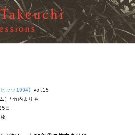
ヒッツ1994】
vol.15
ルバム）/ 竹内まりや
25日
万枚