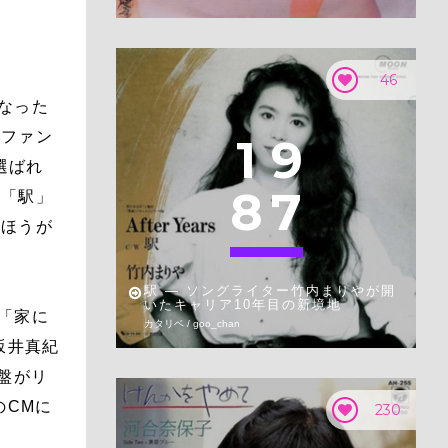
46
になった
のファン
1
9
選ばれ
8
7
菜「駅」
のほうが
駅 — ソングライター竹内まりやが開
いたキャリア10年目の新境地
る「家に
カタリベ / goo_chan
坂井真紀
盤がリ
のCMに
230