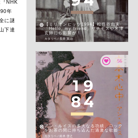
9
4
『NHK
90年
完全に謎
【ミリオンヒッツ1994】松任谷由実
「Hello, my friend」サチモスや米津
る山下達
玄師にも影響が！
カタリベ / 長井 英治
56
1
9
8
4
アン・ルイスの多大なる功績、ロック
をお茶の間に持ち込んだ過激な歌姫
カタリベ / 鈴木 啓之