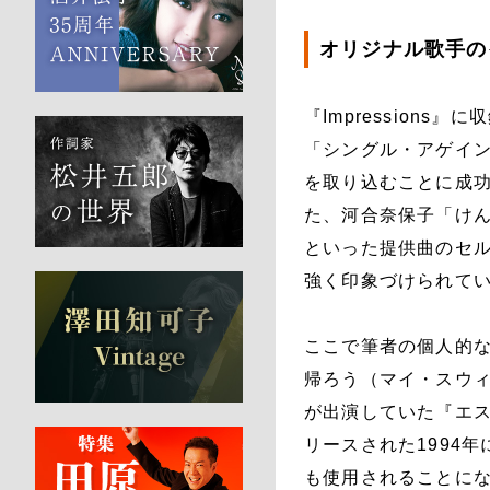
オリジナル歌手の
『Impression
「シングル・アゲイ
を取り込むことに成功
た、河合奈保子「け
といった提供曲のセ
強く印象づけられて
ここで筆者の個人的な笑
帰ろう（マイ・スウィ
が出演していた『エス
リースされた1994
も使用されることに