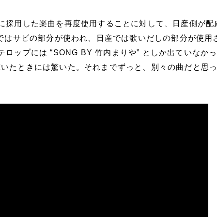
Mに採用した楽曲を再度使用することに対して、日産側が配
Cではサビの部分が使われ、日産では歌いだしの部分が使用
ロップには “SONG BY 竹内まりや” としか出ていなか
聴いたときには驚いた。それまでずっと、別々の曲だと思