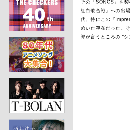
その『SONGS』を
紅白歌合戦』への出場
代、特にこの『Impr
めいた存在だった。そう
郎が言うところの “