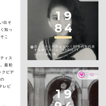
1
9
思い出そ
8
4
よく知っ
。そこ
戻ってきた竹内まりや！80年代を代表
する神アルバム「VARIETY」
カタリベ / 藤澤 一雅
ーティス
け。最初
ックビデ
52
Kの
来テレビ
1
9