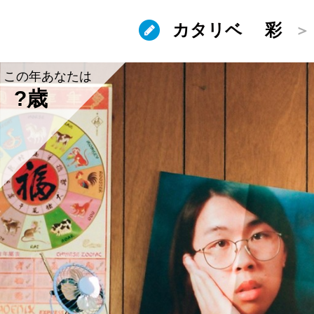
カタリベ
彩
この年あなたは
?歳