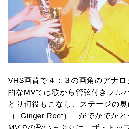
VHS画質で４：３の画角のアナ
的なMVでは歌から管弦付きフル
とり何役もこなし、ステージの奥
（=Ginger Root）」がでかで
MVでの歌いっぷりは、ザ・トッ