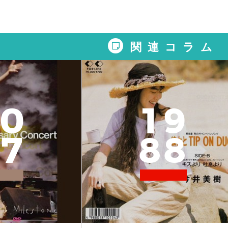
関連コラム
0
1
9
7
8
8