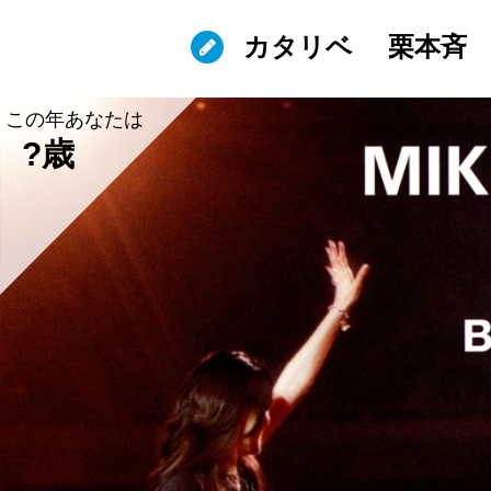
カタリベ
栗本斉
この年あなたは
?歳