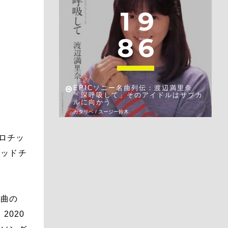
1
9
8
6
EPICソニー名曲列伝：渡辺満里奈
「深呼吸して」そのアイドルはサブカ
ルに向かう
カタリベ / スージー鈴木
エロチッ
マッドチ
作曲の
2020