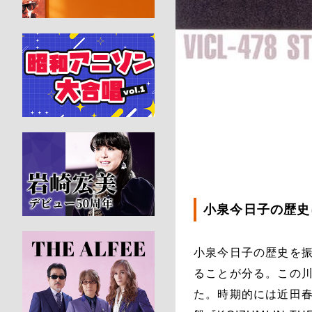
小泉今日子の歴史
小泉今日子の歴史を振
ることが分る。この
た。時期的には近田