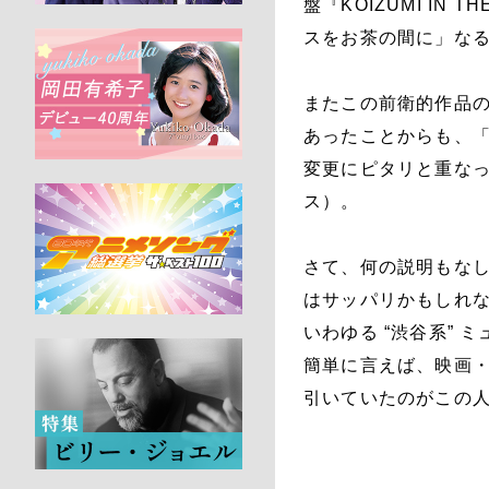
盤『KOIZUMI I
スをお茶の間に」な
またこの前衛的作品
あったことからも、
変更にピタリと重なって
ス）。
さて、何の説明もなし
はサッパリかもしれ
いわゆる “渋谷系” 
簡単に言えば、映画・
引いていたのがこの人