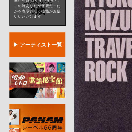
無料登録/ログインすると、
この時あなたは
この時あなたが何歳だった
0歳
かを表示させる機能がお使
いいただけます
▶ アーティスト一覧