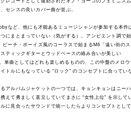
ログレコードとして復刻されたオノ・ヨーコのフェミニズ
ど、センスの良いカバー曲が並ぶ。
bbyなど、他にも才能あるミュージシャンが参加する本作
一つにまとまっていない（気がする）。アンビエント調で
、ビーチ・ボーイズ風のコーラスで始まるM6「遠い街のス
ースティックギターとウッドベースの絡み合いが美しい
i」など、単曲としてはどれも楽しめるものの、この中盤のメロ
イトルにもなっている “ロック” のコンセプトに合ってい
するアルバムジャケットの一つでは、キョンキョンはニー
携えて勇ましく直立していてまさに “女性上位” を示して
アルに見合ったサウンドで統一したらよりコンセプトとし