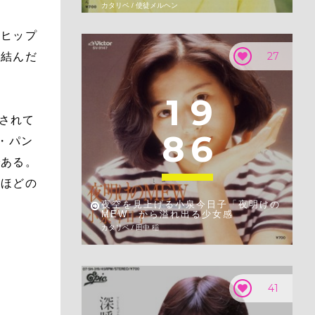
カタリベ / 使徒メルヘン
のヒップ
27
を結んだ
1
9
トされて
8
6
・パン
である。
るほどの
夜空を見上げる小泉今日子「夜明けの
MEW」から溢れ出る少女感
カタリベ / 田中 稲
41