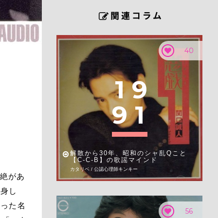
40
1
9
9
1
解散から30年、昭和のシャ乱Qこと
【C-C-B】の歌謡マインド
カタリベ / 公認心理師キンキー
断絶があ
転身し
なった名
56