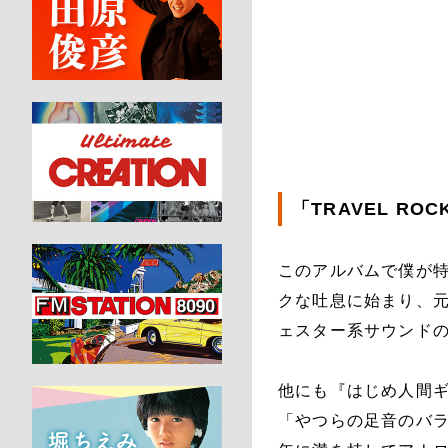
「TRAVEL RO
このアルバムで僕が特
クな吐息に始まり、
ェスター系サウンド
他にも『はじめ人間
「やつらの足音のバラ