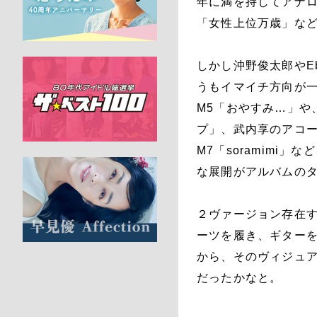
年に満を持してアナ
「女性上位万歳」な
しかし沖野俊太郎やE
うもイマイチ方向が
M5「おやすみ…」や
プ」、武内享のアコ
M7「soramim
な展開がアルバムのタ
２ヴァージョン存在
ーツを履き、ギターを
から、そのヴィジュ
だったかなと。