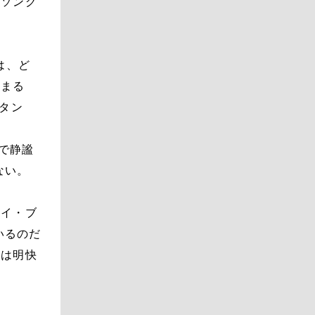
ムソング
は、ど
始まる
タン
ウで静謐
ない。
ハイ・ブ
いるのだ
ては明快