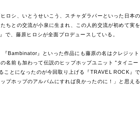
原ヒロシ、いとうせいこう、スチャダラパーといった日本
ンたちとの交流が小泉に生まれ、この人的交流が初めて実
17』で、藤原ヒロシが全面プロデュースしている。
a』、『Bambinator』といった作品にも藤原の名はクレジッ
の名前も加わって伝説のヒップホップユニット “タイニー
ることになったのが今回取り上げる『TRAVEL ROCK』
ヒップホップのアルバムにすれば良かったのに！」と思え