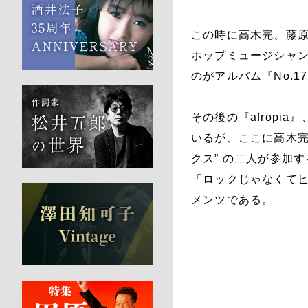
この時に高木完、藤
ホップミュージシャ
のがアルバム『No.
その後の『afropi
いるが、ここに高木完
クス” の二人が参加す
「ロックじゃなくて
メンツである。