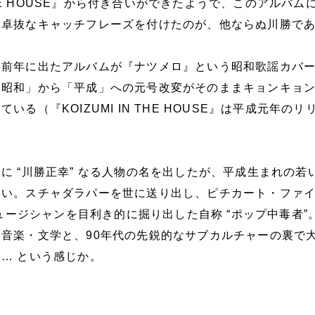
N THE HOUSE』から付き合いができたようで、このアルバム
る卓抜なキャッチフレーズを付けたのが、他ならぬ川勝で
の前年に出たアルバムが『ナツメロ』という昭和歌謡カバ
「昭和」から「平成」への元号改変がそのままキョンキョ
いる（『KOIZUMI IN THE HOUSE』は平成元年のリ
に “川勝正幸” なる人物の名を出したが、平成生まれの若
ない。スチャダラパーを世に送り出し、ピチカート・ファ
ミュージシャンを目利き的に掘り出した自称 “ポップ中毒者”
音楽・文学と、90年代の先鋭的なサブカルチャーの裏で
… という感じか。