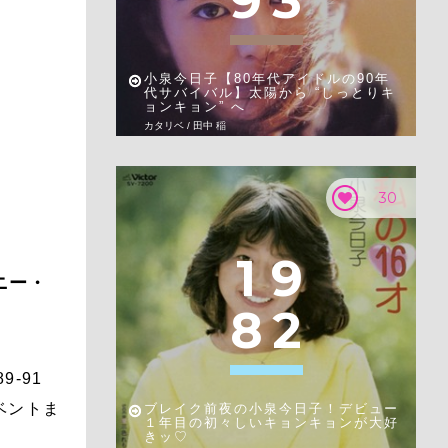
9
3
小泉今日子【80年代アイドルの90年
代サバイバル】太陽から “しっとりキ
ョンキョン” へ
カタリベ / 田中 稲
30
1
9
ニー・
8
2
9-91
ベントま
ブレイク前夜の小泉今日子！デビュー
１年目の初々しいキョンキョンが大好
きッ♡