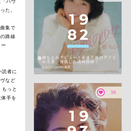
に「ハウ
あった。
1
9
ー曲集で
8
2
ンの路線
リー
堀ちえみデビュー！永遠不滅のアイド
ル王道、徹底した清純路線！
カタリベ / KARL南澤
い読者に
イヴなど
。もっと
38
大体手を
1
9