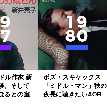
9
1
9
7
8
0
ドル作家 新
ボズ・スキャッグス
跡、そして
「ミドル・マン」秋の
ほるとの邂
夜長に聴きたいAOR