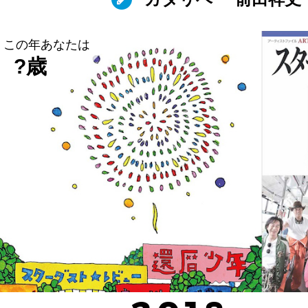
この年あなたは
?歳