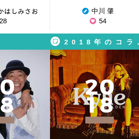
中川 肇
︎たかはしみさお
28
54
2018年のコラ
0
2
0
8
1
8