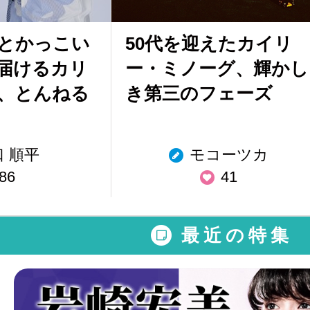
とかっこい
50代を迎えたカイリ
届けるカリ
ー・ミノーグ、輝かし
、とんねる
き第三のフェーズ
口 順平
モコーツカ
86
41
最近の特集