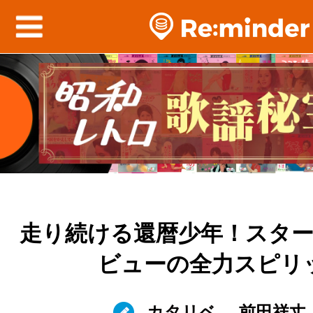
走り続ける還暦少年！スタ
ビューの全力スピリ
カタリベ
前田祥丈