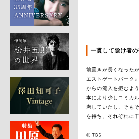
​​一貫して除け者
前置きが長くなった
エストゲートパーク』
からの流入を拒むよう
本により少しコミカル
満していたし、そも
を持ち、それぞれに
ⓒ TBS