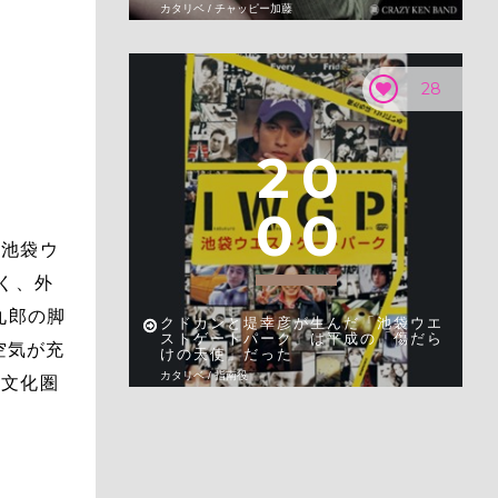
カタリベ / チャッピー加藤
28
2
0
0
0
『池袋ウ
く、外
九郎の脚
クドカンと堤幸彦が生んだ「池袋ウエ
ストゲートパーク」は平成の「傷だら
空気が充
けの天使」だった
カタリベ / 指南役
た文化圏