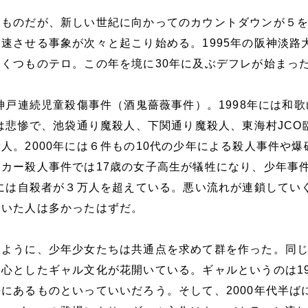
たものだが、新しい世紀に向かってのカウントダウンが５
速させる事象が次々と起こり始める。1995年の阪神淡路
くつものテロ。この年を境に30年に及ぶデフレが始まっ
な神戸連続児童殺傷事件（酒鬼薔薇事件）。1998年には和
年は悲惨で、池袋通り魔殺人、下関通り魔殺人、東海村JCO
人。2000年には６件もの10代の少年による殺人事件や爆
カー殺人事件では17歳の女子高生が犠牲になり、少年事
年には自殺者が３万人を超えている。悪い流れが連鎖してい
ていた人は多かったはずだ。
るように、少年少女たちは共通点を求めて群を作った。同
心としたギャル文化が花開いている。ギャルというのは19
にあるものといっていいだろう。そして、2000年代半ば