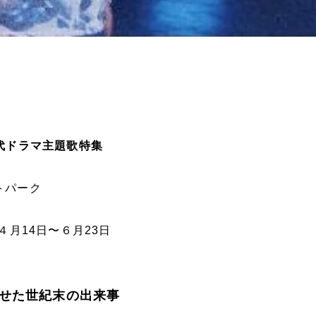
年代ドラマ主題歌特集
トパーク
年４月14日〜６月23日
させた世紀末の出来事