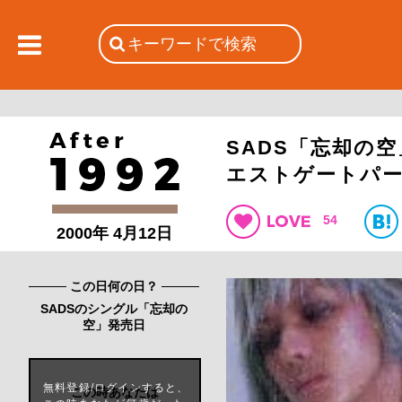
SADS「忘却の
エストゲートパ
54
2000年 4月12日
この日何の日？
SADSのシングル「忘却の
空」発売日
無料登録/ログインすると、
この時あなたは