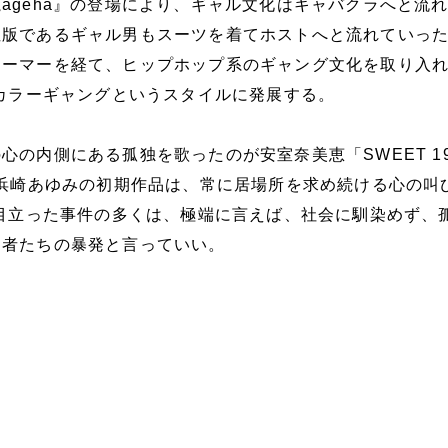
ageha』の登場により、ギャル文化はキャバクラへと流
性版であるギャル男もスーツを着てホストへと流れていっ
チーマーを経て、ヒップホップ系のギャング文化を取り入
はカラーギャングというスタイルに発展する。
心の内側にある孤独を歌ったのが安室奈美恵「SWEET 1
、浜崎あゆみの初期作品は、常に居場所を求め続ける心の叫
の目立った事件の多くは、極端に言えば、社会に馴染めず、
た者たちの暴発と言っていい。