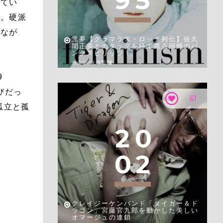
9
5
れてい
た。硬派
れなが
黒夢【グラマラス・ロック列伝】佐久
間正英とのタッグを経て原点回帰のパ
ンクスピリッツ！
カタリベ / 本田 隆
9
びだっ
61
孤立と孤
2
0
0
2
クレイジーケンバンド「タイガー＆ド
ラゴン」宮藤官九郎を動かした美しい
オマージュの連鎖