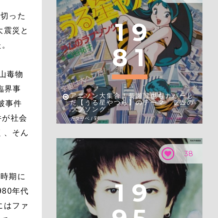
を切った
1
9
大震災と
た。
8
1
歌山毒物
臨界事
アニソン大集合！長瀬智也もカバーし
た【うる星やつら】のテーマ「ラムの
破事件
ラブソング」
件が社会
カタリベ / 彩
く、そん
38
じ時期に
1
9
80年代
にはファ