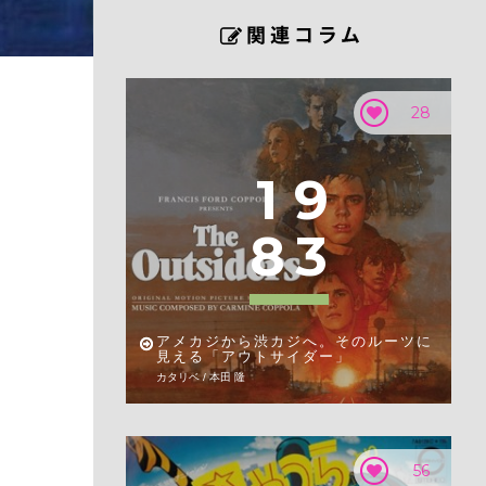
28
1
9
8
3
アメカジから渋カジへ。そのルーツに
見える「アウトサイダー」
カタリベ / 本田 隆
56