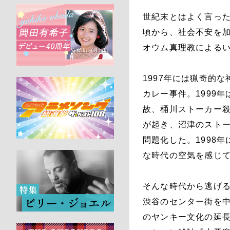
世紀末とはよく言っ
頃から、社会不安を加
オウム真理教によるい
1997年には猟奇的
カレー事件。1999
故、桶川ストーカー殺
が起き、沼津のストー
問題化した。1998
な時代の空気を感じ
そんな時代から逃げ
渋谷のセンター街を中
のヤンキー文化の延長