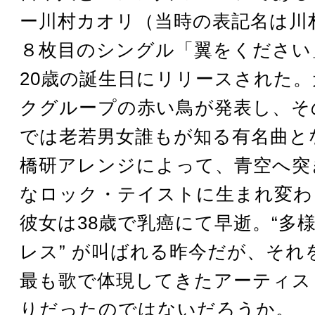
ー川村カオリ（当時の表記名は川
８枚目のシングル「翼をください
20歳の誕生日にリリースされた
クグループの赤い鳥が発表し、そ
では老若男女誰もが知る有名曲と
橋研アレンジによって、青空へ突
なロック・テイストに生まれ変わ
彼女は38歳で乳癌にて早逝。“多様性
レス” が叫ばれる昨今だが、それ
最も歌で体現してきたアーティス
りだったのではないだろうか。