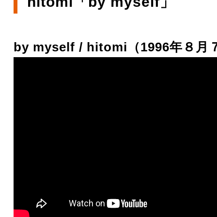
hitomi「by myself」
by myself / hitomi（1996年