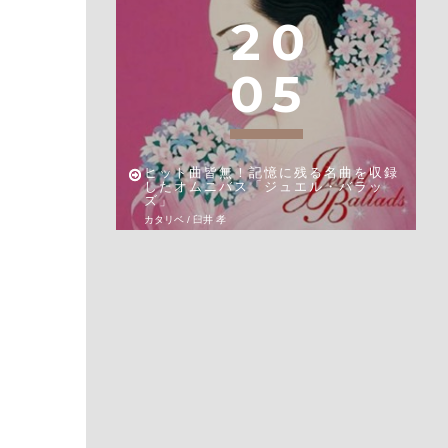
2
0
0
5
ヒット曲皆無！記憶に残る名曲を収録
したオムニバス「ジュエル・バラッ
ズ」
カタリベ / 臼井 孝