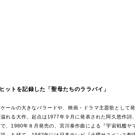
ヒットを記録した「聖母たちのララバイ」
スケールの大きなバラードや、映画・ドラマ主題歌として
溢れる大作。起点は1977年９月に発表された阿久悠作詞
で、1980年８月発売の、宮川泰作曲による『宇宙戦艦ヤ
説」を経て、1982年には日本テレビ『火曜サスペンス劇