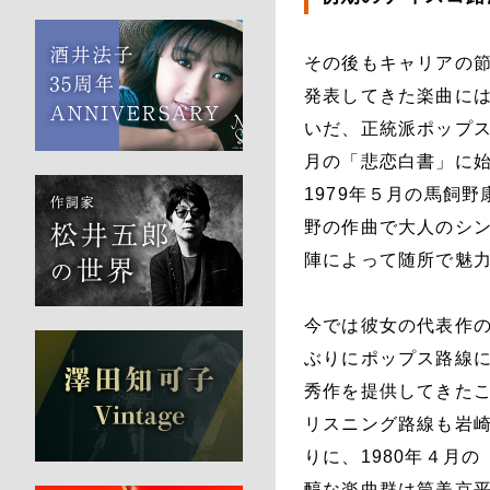
その後もキャリアの
発表してきた楽曲に
いだ、正統派ポップス
月の「悲恋白書」に始
1979年５月の馬飼
野の作曲で大人のシ
陣によって随所で魅
今では彼女の代表作の
ぶりにポップス路線に
秀作を提供してきた
リスニング路線も岩崎
りに、1980年４月
醇な楽曲群は筒美京