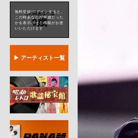
無料登録/ログインすると、
この時あなたは
この時あなたが何歳だった
0歳
かを表示させる機能がお使
いいただけます
▶ アーティスト一覧