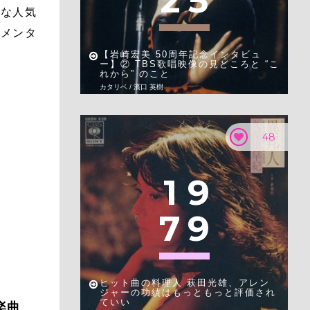
2
5
大な人気
チメンタ
【岩崎宏美 50周年記念インタビュ
ー】② TBS歌唱映像の見どころと “こ
れから” のこと
カタリベ / 濱口 英樹
48
1
9
7
9
ヒット曲の料理人 萩田光雄、アレン
ジャーの功績はもっともっと評価され
ていい
楽曲