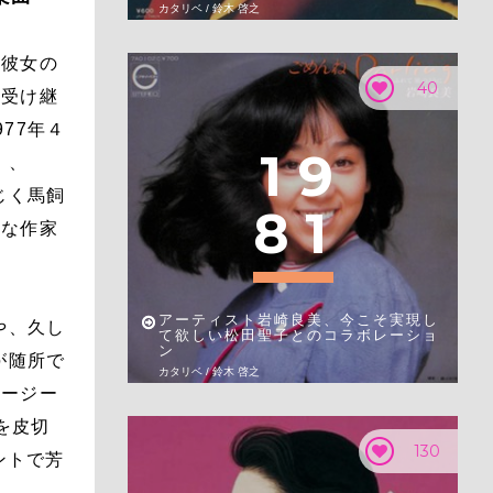
カタリベ / 鈴木 啓之
、彼女の
40
を受け継
77年４
1
9
」、
じく馬飼
8
1
彩な作家
アーティスト岩崎良美、今こそ実現し
や、久し
て欲しい松田聖子とのコラボレーショ
ン
が随所で
カタリベ / 鈴木 啓之
イージー
を皮切
130
ントで芳