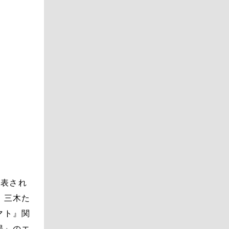
発表され
、三木た
マト』関
場』のエ