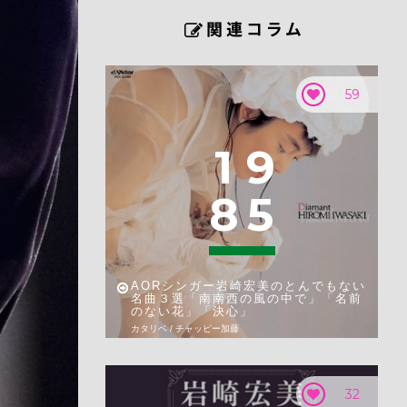
59
1
9
8
5
AORシンガー岩崎宏美のとんでもない
名曲３選「南南西の風の中で」「名前
のない花」「決心」
カタリベ / チャッピー加藤
32