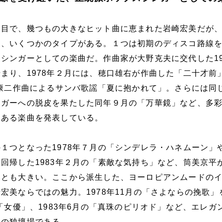
節目で、幾つもの大きなヒット曲に恵まれた岩崎宏美だが
は、いくつかのタイプがある。１つは初期のディスコ路線
シンガーとしての楽曲だ。作曲家が大野克夫に交代した19
まり、1978年２月には、穂口雄右が作曲した「二十才前
野康二作曲によるサンバ歌謡「夏に抱かれて」。さらには同
ンガーへの脱皮を果たした同年９月の「万華鏡」など、多
力ある楽曲を発表している。
１つとなった1978年７月の「シンデレラ・ハネムーン」
回帰した1983年２月の「素敵な気持ち」など、筒美京平
ことも大きい。ここから派生した、ヨーロピアンムードの
宏美ならではの魅力。1978年11月の「さよならの挽歌」
の「女優」、1983年6月の「真珠のピリオド」など、エレガ
平の独壇場である。