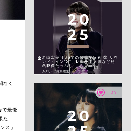
2
0
2
5
岩崎宏美 TBSでの歌唱が蘇る ② サウ
ンド・イン"S"、レコード大賞など秘
蔵映像たっぷり
カタリベ / 鈴木 啓之
間なく
34
2
0
会で最優
果た
マンス」