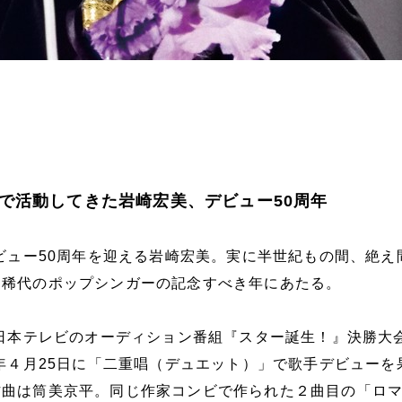
で活動してきた岩崎宏美、デビュー50周年
デビュー50周年を迎える岩崎宏美。実に半世紀もの間、絶え
た稀代のポップシンガーの記念すべき年にあたる。
に日本テレビのオーディション番組『スター誕生！』決勝大
5年４月25日に「二重唱（デュエット）」で歌手デビューを
作曲は筒美京平。同じ作家コンビで作られた２曲目の「ロ