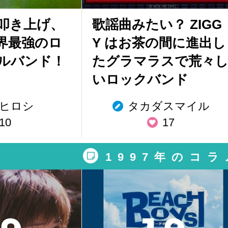
叩き上げ、
歌謡曲みたい？ ZIGG
世界最強のロ
Y はお茶の間に進出し
ルバンド！
たグラマラスで荒々
いロックバンド
ヒロシ
タカダスマイル
10
17
1997年のコラ