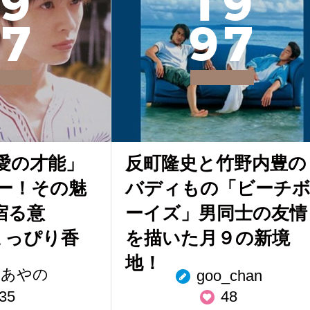
9
1
9
7
9
7
愛の才能」
反町隆史と竹野内豊の
ー！その魅
バディもの「ビーチ
宿る意
ーイズ」男同士の友情
ちょっぴり香
を描いた月９の新境
地！
 あやの
goo_chan
35
48