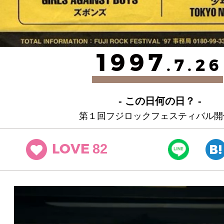
1997
.7.26
- この日何の日？ -
第１回フジロックフェスティバル開
82
LOVE