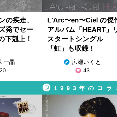
ンの疾走、
L'Arc〜en〜Ciel の傑
ズ発でセー
アルバム「HEART」
の下剋上！
スタートシングル
「虹」も収録！
塚 一晶
広瀬いくと
20
43
1993年のコラ