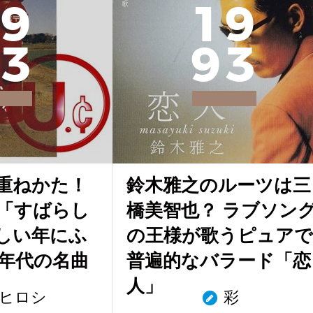
9
1
9
3
9
3
重ねかた！
鈴木雅之のルーツは三
「すばらし
橋美智也？ ラブソン
しい年にふ
の王様が歌うピュアで
0年代の名曲
普遍的なバラード「恋
人」
ヒロシ
彩