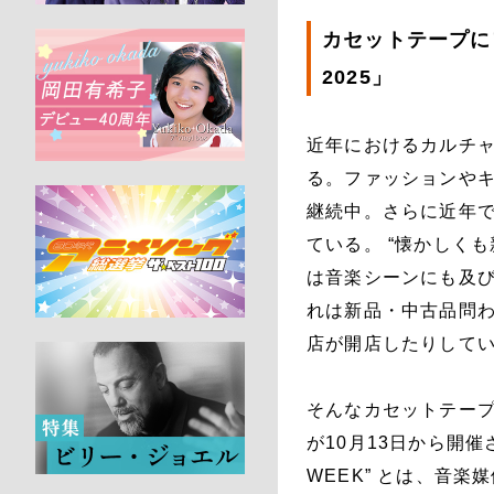
カセットテープにフ
2025」
近年におけるカルチ
る。ファッションやキ
継続中。さらに近年では
ている。 “懐かしく
は音楽シーンにも及
れは新品・中古品問
店が開店したりして
そんなカセットテープにフ
が10月13日から開催
WEEK” とは、音