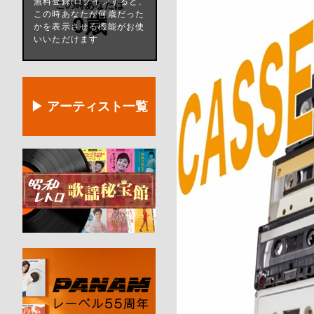
無料登録/ログインすると、
この時あなたは
この時あなたが何歳だった
0歳
かを表示させる機能がお使
いいただけます
▶ アーティスト一覧