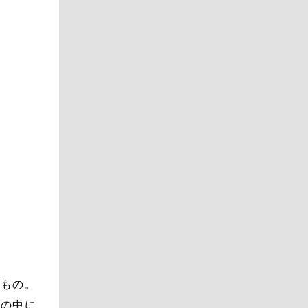
たもの。
活の中に