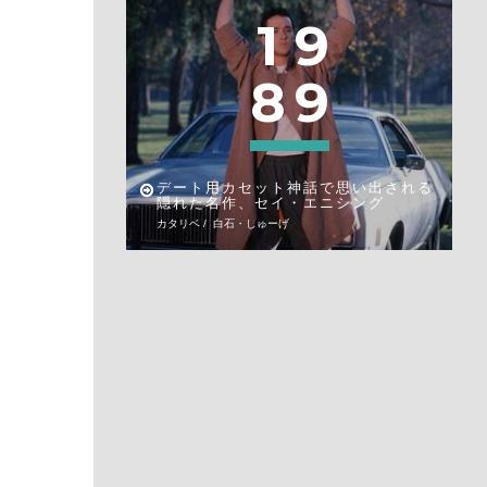
1
9
8
9
デート用カセット神話で思い出される
隠れた名作、セイ・エニシング
カタリベ / 白石・しゅーげ