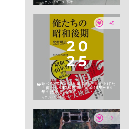
カタリベ / スージー鈴木
45
2
0
2
5
昭和40年男の創刊編集長が書き上げた
「俺たちの昭和後期」昭和46年〜64
年の熱源を大検証！
カタリベ / 小林 良介
9