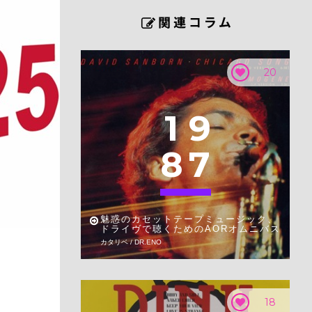
20
1
9
8
7
魅惑のカセットテープミュージック、
ドライヴで聴くためのAORオムニバス
カタリベ / DR.ENO
18