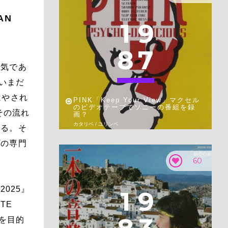
AN
1
9
8
7
熱気であ
はいまだ
はやされ
PINK「Keep Your View」マクセル
のビデオテープでソニーの番組を録
その流れ
画？
カタリベ / ユリンベ
いる。そ
プの専門
60
2025』
1
9
TE
を目的