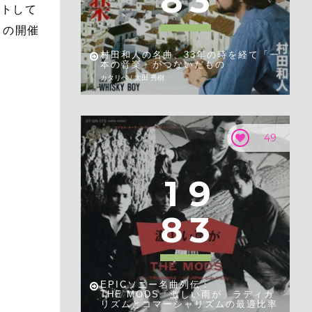
8
3
ートして
トの開催
村田和人の名曲、33年の時を経て「一
本の音楽」がつないだもの
カタリベ / 太田 秀樹
49
1
9
8
3
EPICソニー名曲列伝：
THE MODS「激しい雨が」ラディカ
リズムとコマーシャリズムの最適比率