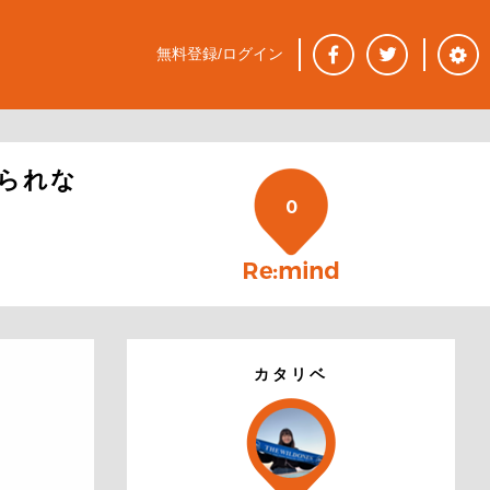
無料登録/ログイン
られな
0
カタリベ