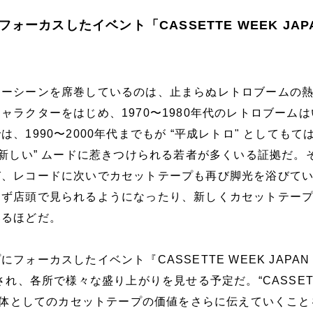
ォーカスしたイベント「CASSETTE WEEK JAP
ャーシーンを席巻しているのは、止まらぬレトロブームの
ャラクターをはじめ、1970〜1980年代のレトロブーム
、1990〜2000年代までもが “平成レトロ" としてもて
も新しい” ムードに惹きつけられる若者が多くいる証拠だ。
び、レコードに次いでカセットテープも再び脚光を浴びて
わず店頭で見られるようになったり、新しくカセットテー
いるほどだ。
ォーカスしたイベント『CASSETTE WEEK JAPAN 
され、各所で様々な盛り上がりを見せる予定だ。“CASSET
楽媒体としてのカセットテープの価値をさらに伝えていくこと