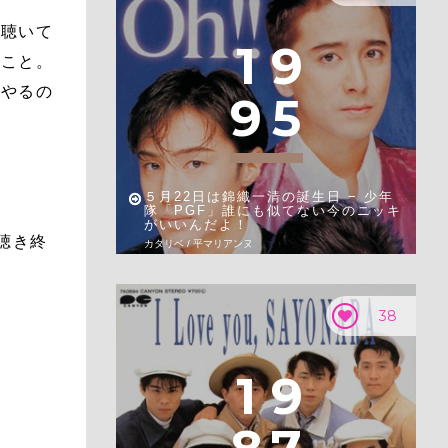
に聴いて
1
9
いこと。
杯やるの
9
5
５月22日は錦織一清の誕生日 − 少年
隊「PGF」誰にも似てない今のニッキ
がいいんだよ！
聴き終
カタリベ / 平マリアンヌ
38
1
9