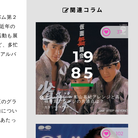
バム第２
。近年の
37
楽活動も展
ど、多忙
1
9
ーアルバ
8
5
キレッキレ？ 船山基紀アレンジと高
な夜のグラ
橋幸宏アレンジの共通点は？
カタリベ / KZM-X
曲につい
にあたっ
102