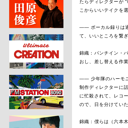
たらディレクターが 
こからいいテイクを選
―― ボーカル録りは
て、いいところを繋
錦織：パンチイン・
おし、差し替える作
―― 少年隊のハーモ
制作ディレクターに
に忙殺されて、レコ
ので、日を分けてい
錦織：僕らは（六本木