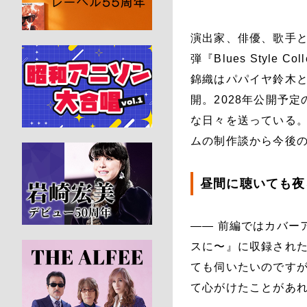
演出家、俳優、歌手と
弾『Blues Styl
錦織はパパイヤ鈴木とのユ
開。2028年公開予
な日々を送っている
ムの制作談から今後
昼間に聴いても夜
―― 前編ではカバーアルバ
スに〜』に収録された
ても伺いたいのです
て心がけたことがあ