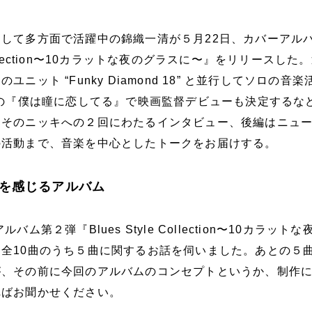
して多方面で活躍中の錦織一清が５月22日、カバーアル
e Collection〜10カラットな夜のグラスに〜』をリリースした
ニット “Funky Diamond 18” と並行してソロの音
定の『僕は瞳に恋してる』で映画監督デビューも決定するな
。そのニッキへの２回にわたるインタビュー、後編はニュ
の活動まで、音楽を中心としたトークをお届けする。
を感じるアルバム
ム第２弾『Blues Style Collection〜10カラット
全10曲のうち５曲に関するお話を伺いました。あとの５
が、その前に今回のアルバムのコンセプトというか、制作
ればお聞かせください。