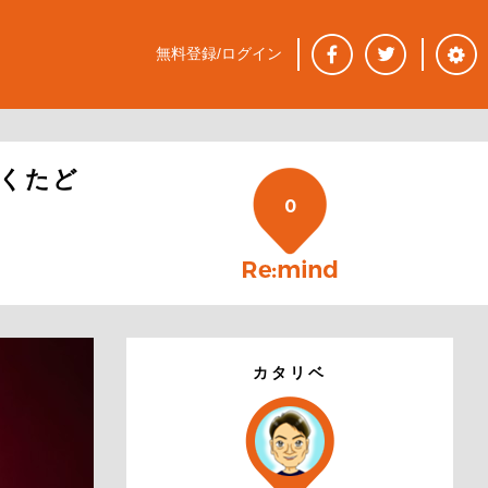
無料登録/ログイン
やくたど
0
カタリベ