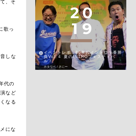
って、そ
2
0
1
9
に歌っ
イベントレポ：80年代イントロ十番勝
録音しな
負Vol.４ 夏のINTROフェスティバ
ル！
カタリベ / さにー
年代の
出演など
なくなる
ヅメにな