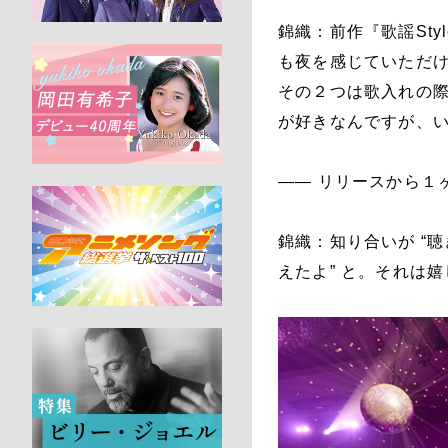
錦織：前作『歌謡Styl
も夜を感じていただ
その２つは歌入れの
が好きなんですが、
―― リリースから１
錦織：知り合いが “
えたよ” と。それは