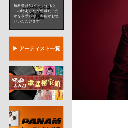
無料登録/ログインすると、
この時あなたは
この時あなたが何歳だった
0歳
かを表示させる機能がお使
いいただけます
▶ アーティスト一覧