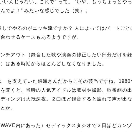
“いいんじゃない、これで” って。 “いや、もうちょっとや
んでよ！” みたいな感じでした（笑）。
通しでやるのがニッキ流ですか？ 人によってはパートごと
ぎ合わせるケースもあるようですが。
パンチアウト（録音した歌や演奏の修正したい部分だけを
業）はある時期からほとんどしなくなりました。
ニーを支えていた錦織さんだからこその芸当ですね。1980
話を聞くと、当時の人気アイドルは取材や撮影、歌番組の
ーディングは大抵深夜。２曲ほど録音すると疲れて声が出
たとか。
WAVE内にあった）セディックスタジオで２日ほどカン