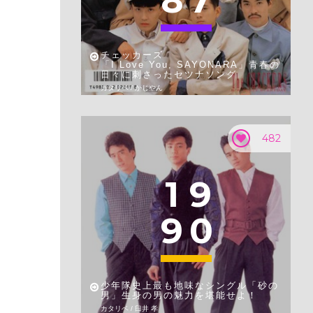
8
7
チェッカーズ
「I Love You, SAYONARA」青春の
日々に刺さったセツナソング
カタリベ / かじやん
482
1
9
9
0
少年隊史上最も地味なシングル「砂の
男」生身の男の魅力を堪能せよ！
カタリベ / 臼井 孝