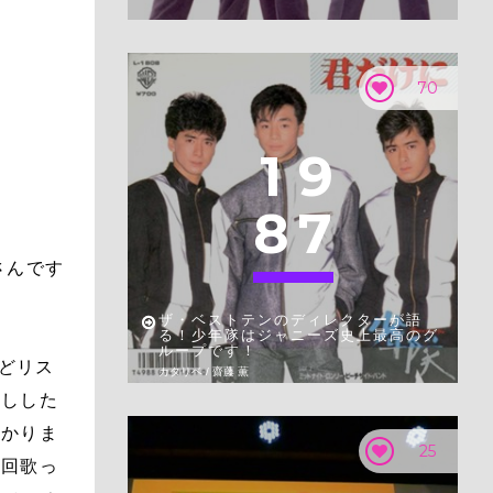
70
1
9
8
7
さんです
ザ・ベストテンのディレクターが語
る！少年隊はジャニーズ史上最高のグ
ループです！
ほどリス
カタリベ / 齋藤 薫
話しした
かかりま
25
１回歌っ