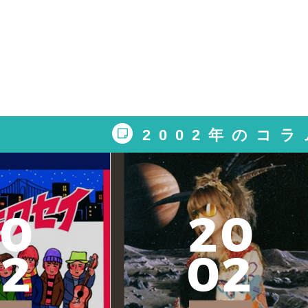
2002年のコラ
0
2
0
2
0
2