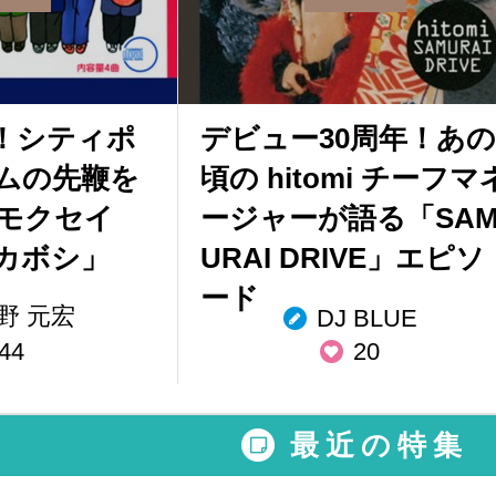
曲！シティポ
デビュー30周年！あの
ムの先鞭を
頃の hitomi チーフマ
モクセイ
ージャーが語る「SA
カボシ」
URAI DRIVE」エピソ
ード
野 元宏
DJ BLUE
44
20
最近の特集