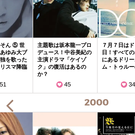
そん ⑤ 世
主題歌は坂本龍一プロ
７月７日はド
あゆみ大ブ
デュース！中谷美紀の
日！すべての
独を歌った
主演ドラマ「ケイゾ
にあるドリー
リスマ降臨
ク」の復活はあるの
ム・トゥル
か？
51
45
3
2000