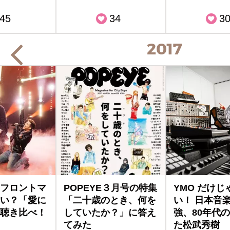
45
34
3
2017
フロントマ
POPEYE３月号の特集
YMO だけじ
い？「愛に
「二十歳のとき、何を
い！ 日本音
聴き比べ！
していたか？」に答え
強、80年代
てみた
た松武秀樹