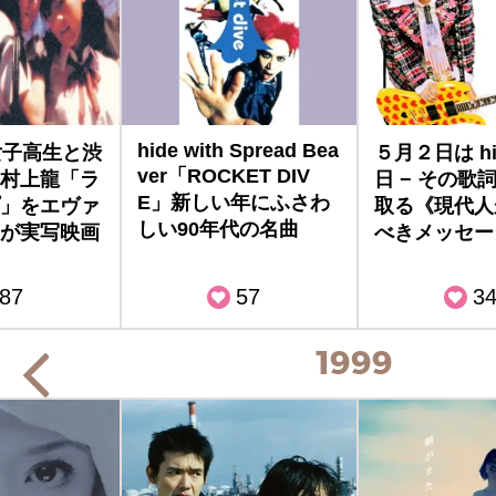
hide with Spread Bea
女子高生と渋
５月２日は hi
ver「ROCKET DIV
村上龍「ラ
日 − その歌
E」新しい年にふさわ
」をエヴァ
取る《現代人
しい90年代の名曲
が実写映画
べきメッセー
87
57
3
1999