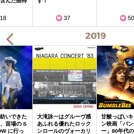
含んだ曲特
す！
18
37
5
2019
紡いできた
大滝詠一はグルーヴ感
甘酸っぱいキ
、苗場の S
あふれる優れたロック
ン映画「バン
OW に行っ
ンロールのヴォーカリ
ー」80年代