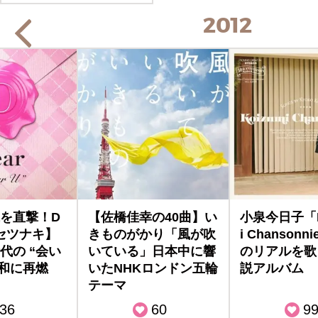
2012
を直撃！D
【佐橋佳幸の40曲】い
小泉今日子「K
成セツナキ】
きものがかり「風が吹
i Chansonn
代の “会い
いている」日本中に響
のリアルを歌
令和に再燃
いたNHKロンドン五輪
説アルバム
テーマ
36
60
9