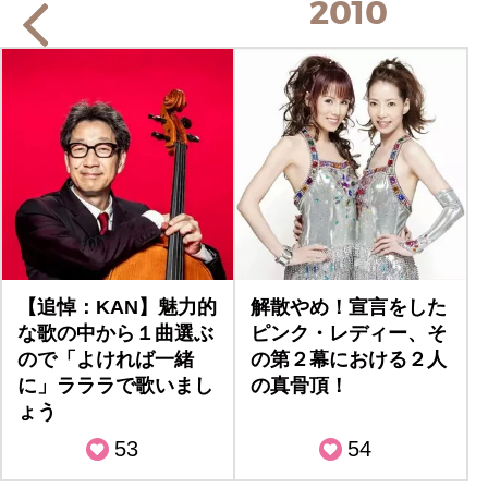
2010
【追悼：KAN】魅力的
解散やめ！宣言をした
な歌の中から１曲選ぶ
ピンク・レディー、そ
ので「よければ一緒
の第２幕における２人
に」ラララで歌いまし
の真骨頂！
ょう
53
54