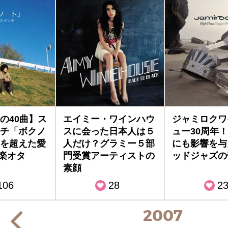
の40曲】ス
エイミー・ワインハウ
ジャミロクワ
チ「ボクノ
スに会った日本人は５
ュー30周年
を超えた愛
人だけ？グラミー５部
にも影響を与
音楽オタ
門受賞アーティストの
ッドジャズの
素顔
106
28
2
2007