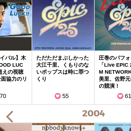
バイバル】木
ただただまぶしかった
圧巻のパフォ
OD LUC
大江千里、くもりのな
「Live EPIC
％超えの視聴
いポップスは時に罪つ
M NETWO
全面協力のリ
くり
美里、佐野元
の競演！
70
55
6
2004