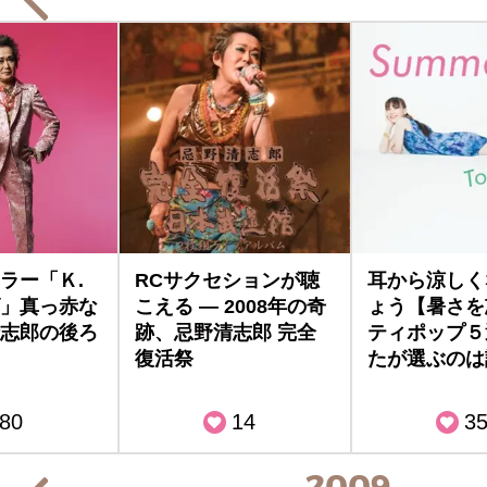
ラー「Ｋ.
RCサクセションが聴
耳から涼しく
」真っ赤な
こえる — 2008年の奇
ょう【暑さを
志郎の後ろ
跡、忌野清志郎 完全
ティポップ５
復活祭
たが選ぶのは
80
14
3