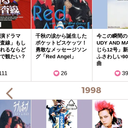
演ドラマ
千秋の涙から誕生した
今この瞬間の
査線」もし
ポケットビスケッツ！
UDY AND 
れるならど
勇敢なメッセージソン
じら12号」
で観たい？
グ「Red Angel」
ふさわしい9
曲
111
26
3
1998