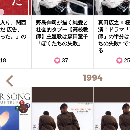
入り、関西
野島伸司が描く純愛と
真田広之 × 
だ 広告、
社会的タブー【高校教
演！ドラマ「
った。」の
師】主題歌は森田童子
師」の半分は
「ぼくたちの失敗」
ちの失敗” 
る
18
37
2
1994