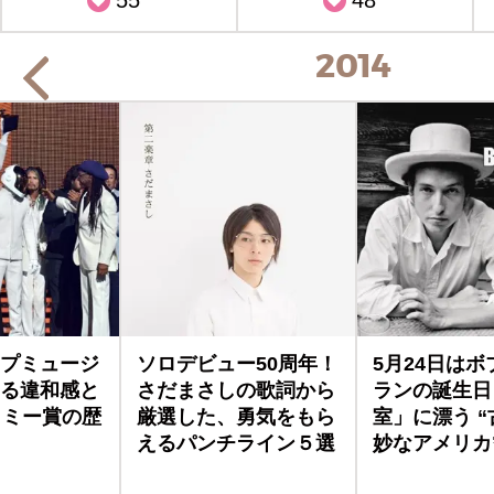
55
48
2014
プミュージ
ソロデビュー50周年！
5月24日は
る違和感と
さだまさしの歌詞から
ランの誕生日
ラミー賞の歴
厳選した、勇気をもら
室」に漂う 
えるパンチライン５選
妙なアメリカ