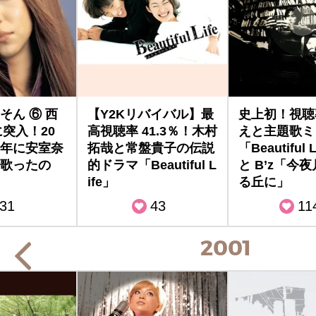
そん ⑥ 西
【Y2Kリバイバル】最
史上初！視聴
に突入！20
高視聴率 41.3％！木村
えと主題歌ミ
年に安室奈
拓哉と常盤貴子の伝説
「Beautiful 
歌ったの
的ドラマ「Beautiful L
と B’z「今
ife」
る丘に」
31
43
11
2001