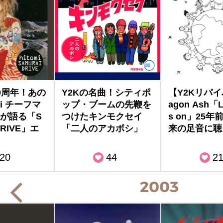
0周年！あの
Y2Kの名曲！シティポ
【Y2Kリバイ
mi チーフマ
ップ・ブームの先鞭を
agon Ash「Li
が語る「S
つけたキンモクセイ
s on」25
DRIVE」エ
「二人のアカボシ」
来の足音に聴
20
44
2
2003