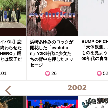
BUMP OF C
バイバル】恋
浜崎あゆみのロックが
「天体観測」
終わらせた
開花した「evolutio
ものを見よう
HERO」踊
n」Y2K時代に少女た
00年代の青
とは双子だ
ちの背中を押したメッ
セージ
101
26
5
2002