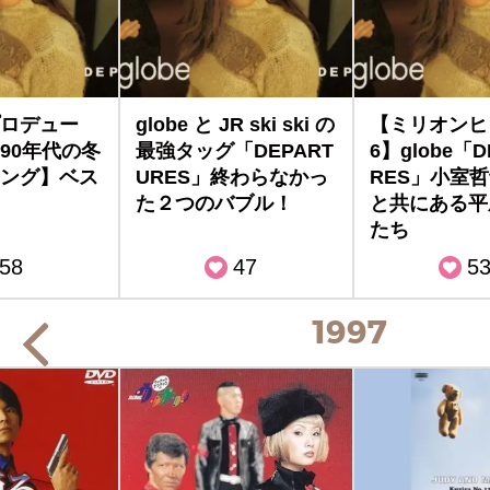
ロデュー
globe と JR ski ski の
【ミリオンヒ
90年代の冬
最強タッグ「DEPART
6】globe「D
ング】ベス
URES」終わらなかっ
RES」小室
た２つのバブル！
と共にある平
たち
58
47
5
1997