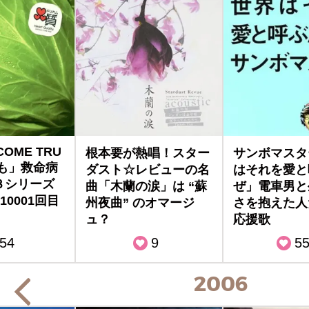
COME TRU
根本要が熱唱！スター
サンボマスタ
も」救命病
ダスト☆レビューの名
はそれを愛と
第３シリーズ
曲「木蘭の涙」は “蘇
ぜ」電車男と
0001回目
州夜曲” のオマージ
さを抱えた人
ュ？
応援歌
54
9
5
2006