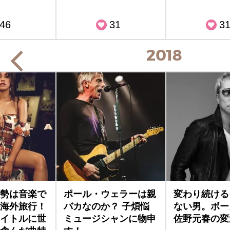
46
31
3
2018
勢は音楽で
ポール・ウェラーは親
変わり続ける
海外旅行！
バカなのか？ 子煩悩
ない男。ボー
イトルに世
ミュージシャンに物申
佐野元春の変