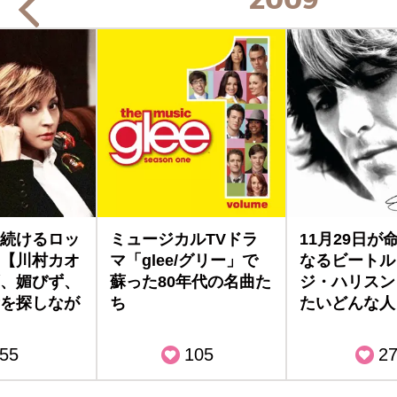
2009
続けるロッ
ミュージカルTVドラ
11月29日が
【川村カオ
マ「glee/グリー」で
なるビートル
、媚びず、
蘇った80年代の名曲た
ジ・ハリスン
を探しなが
ち
たいどんな人
55
105
2