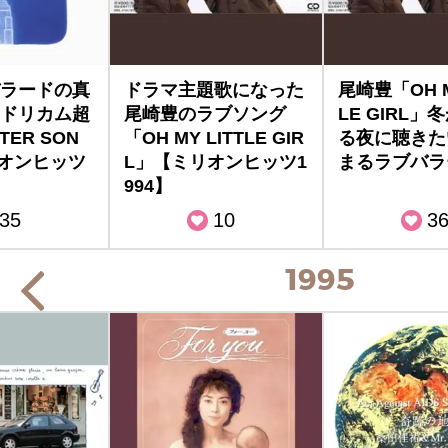
ラードの真
ドラマ主題歌になった
尾崎豊「OH M
ドリカム超
尾崎豊のラブソング
LE GIRL
TER SON
「OH MY LITTLE GIR
る夜に聴きた
オンヒッツ
L」【ミリオンヒッツ1
まるラブバラ
994】
35
10
3
1995