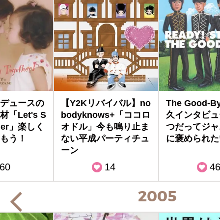
デュースの
【Y2Kリバイバル】no
The Good-
「Let's S
bodyknows+「ココロ
久インタビュー
ther」楽しく
オドル」今も鳴り止ま
つだってジャ
もう！
ない平成パーティチュ
に褒められた
ーン
60
14
4
2005