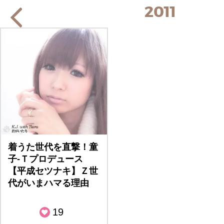
2011
着うた世代を直撃！童
子-Ｔプロデュース
【平成セツナキ】Ｚ世
代がいまハマる理由
19