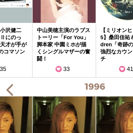
小沢健二
中山美穂主演のラブス
【ミリオンヒ
Ⅱにのっ
トーリー「For You」
5】桑田佳祐＆M
天才が手が
脚本家 中園ミホが描
dren「奇跡
％のコマソン
くシングルマザーの奮
強烈なカウン
闘！
チ
35
33
4
1996