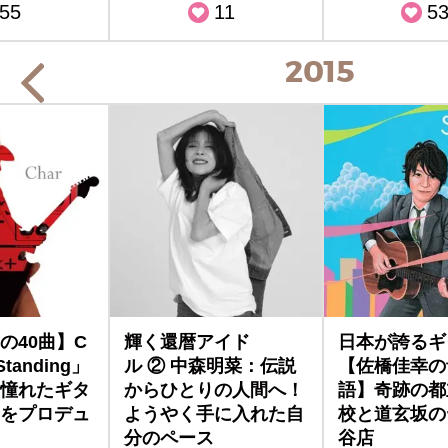
55
11
5
2015
の40曲】C
輝く還暦アイド
日本が誇るギ
 Standing」
ル ② 中森明菜：伝説
【佐橋佳幸の
憧れたギタ
からひとりの人間へ！
語】奇跡の都
をプロデュ
ようやく手に入れた自
校と道玄坂の
分のペース
谷店