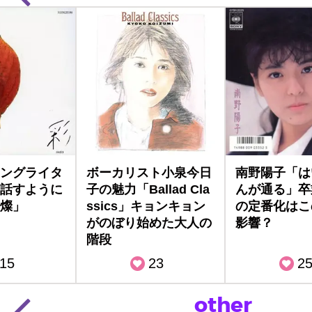
ングライタ
ボーカリスト小泉今日
南野陽子「は
話すように
子の魅力「Ballad Cla
んが通る」卒
燦」
ssics」キョンキョン
の定番化はこ
がのぼり始めた大人の
影響？
階段
15
23
2
other