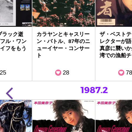
.】ブラック逝
カラヤンとキャスリー
ザ・ベストテ
フル・ワン
ン・バトル、87年のニ
レクターが語
イフをもう
ューイヤー・コンサー
真彦に襲いか
ト
湾での漁船チ
25
28
7
1987.2