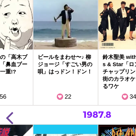
の「高木ブ
ビールをまわせ〜♪ 柳
鈴木聖美 with
「鼻血ブー
ジョージ「すごい男の
s & Star
一重!?
唄」はっドン！ドン！
チャップリン
街のカラオケ
るワケ
56
22
3
1987.8