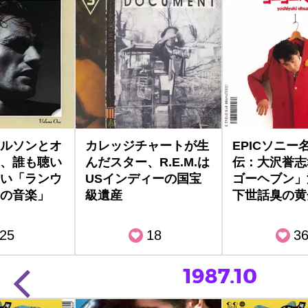
ルソンとオ
カレッジチャートが生
EPICソニー
、誰も聴い
んだスター、R.E.M.は
伝：大沢誉志
い「ランウ
USインディーの国宝
ゴーヘブン」
の音楽」
級遺産
下世話臭の黄
25
18
3
1987.10