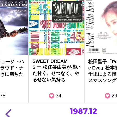
SWEET DREAM
ジョージ・ハ
松田聖子「Pear
S ー 松任谷由実が描い
ラウド・ナ
e Eve」松
た甘く、せつなく、や
きに満ちた
千里による憧
るせない気持ち
スマスソング
78
34
2
1987.12