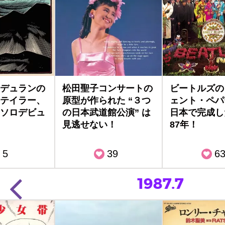
デュランの
松田聖子コンサートの
ビートルズの
テイラー、
原型が作られた “３つ
ェント・ペパ
ソロデビュ
の日本武道館公演” は
日本で完成し
見逃せない！
87年！
5
39
6
1987.7