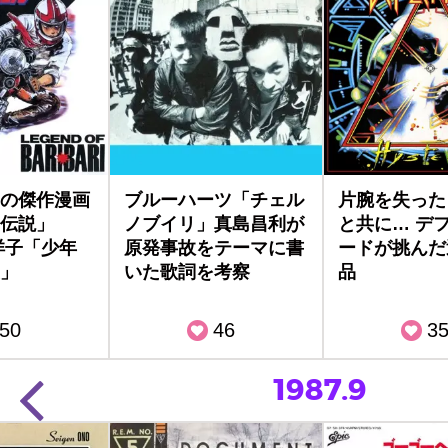
の傑作漫画
ブルーハーツ「チェル
片腕を失った
伝説」
ノブイリ」真島昌利が
と共に… デ
洋子「少年
原発事故をテーマに書
ードが挑んだ
」
いた歌詞を考察
品
50
46
3
1987.9