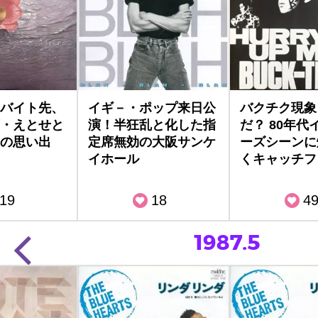
バイト先、
イギ－・ポップ来日公
バクチク現象
・えとせと
演！半狂乱と化した指
だ？ 80年代
の思い出
定席無効の大阪サンケ
ーズシーンに
イホール
くキャッチフ
19
18
4
1987.5