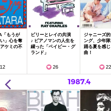
RA「もうが
ビリーとレイの共演
ジャニーズ的
い」心を奪
♪ ピアノマンの人生を
ング、少年隊
アケミの不
綴った「ベイビー・グ
踊る夏を感じ
ランド」
曲！
12
26
2
1987.4