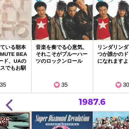
ている朝本
音楽を奏でる心意気、
リンダリンダ
UTE BEA
それこそがブルーハー
つか誰かのド
ード、UAの
ツのロックンロール
になれますよ
スでもお馴
35
35
3
1987.6