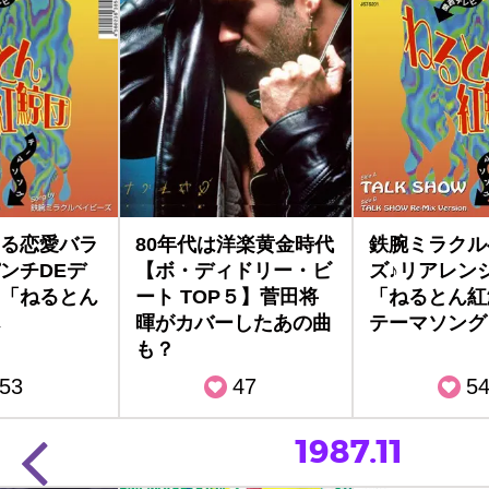
る恋愛バラ
80年代は洋楽黄金時代
鉄腕ミラクル
ンチDEデ
【ボ・ディドリー・ビ
ズ♪リアレン
「ねるとん
ート TOP５】菅田将
「ねるとん紅
暉がカバーしたあの曲
テーマソング
も？
53
47
5
1987.11