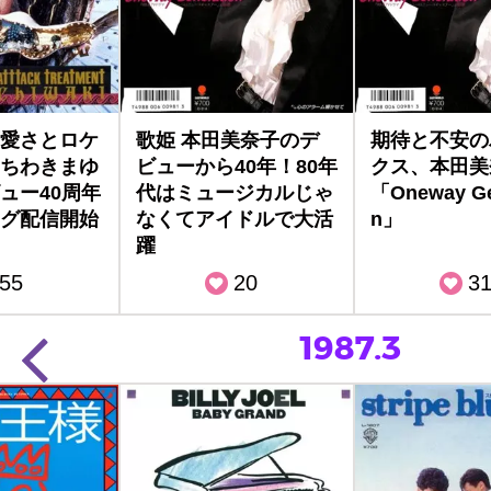
愛さとロケ
歌姫 本田美奈子のデ
期待と不安の
ちわきまゆ
ビューから40年！80年
クス、本田美
ュー40周年
代はミュージカルじゃ
「Oneway Ge
グ配信開始
なくてアイドルで大活
n」
躍
55
20
3
1987.3