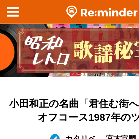
小田和正の名曲「君住む街
オフコース1987年の
カタリベ
宮木宣嗣