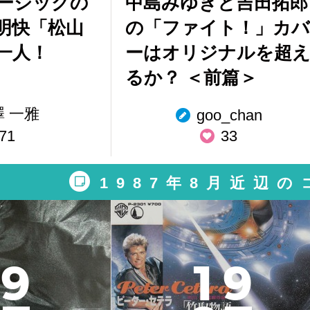
ージックの
中島みゆきと吉田拓郎
明快「松山
の「ファイト！」カバ
一人！
ーはオリジナルを超
るか？ ＜前篇＞
澤 一雅
goo_chan
71
33
1987年8月近辺
9
1
9