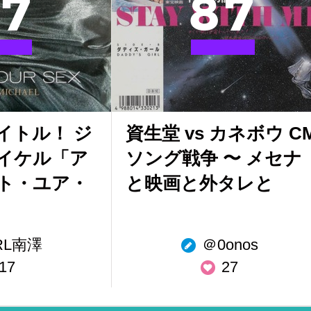
7
8
7
イトル！ ジ
資生堂 vs カネボウ C
イケル「ア
ソング戦争 〜 メセナ
ト・ユア・
と映画と外タレと
RL南澤
＠0onos
17
27