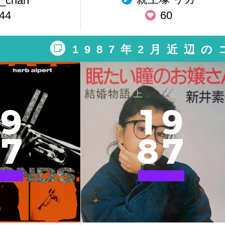
_chan
44
60
1987年2月近辺
9
1
9
7
8
7