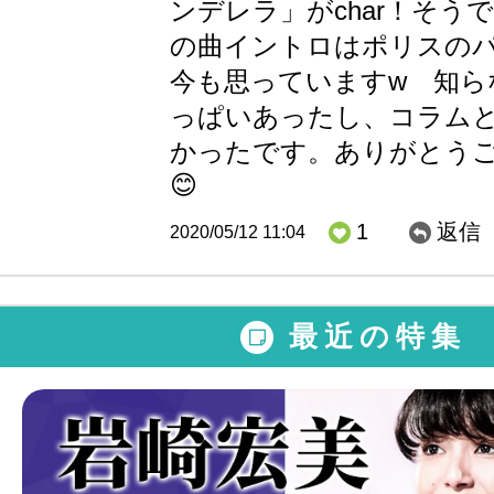
ンデレラ」がchar！そう
の曲イントロはポリスの
今も思っていますw 知ら
っぱいあったし、コラム
かったです。ありがとう
😊
1
返信
2020/05/12 11:04
最近の特集