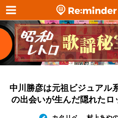
中川勝彦は元祖ビジュアル系？
の出会いが生んだ隠れたロ
カタリベ
村上あや