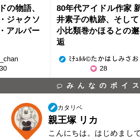
ドの物語、
80年代アイドル作家 
・ジャクソ
井素子の軌跡、そして
・アルパー
小比類巻かほるとの邂
逅
_chan
ﾐﾁｭﾙﾙ©︎たかはしみさお
30
28
みんなのボイ
カタリベ
親王塚 リカ
こんにちは。はじめまして。