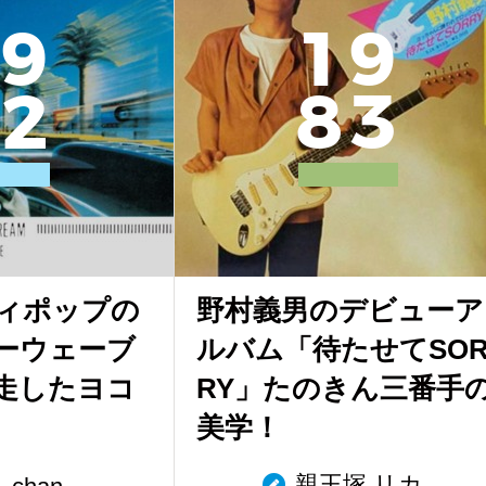
9
1
9
2
8
3
ティポップの
野村義男のデビューア
ーウェーブ
ルバム「待たせてSO
走したヨコ
RY」たのきん三番手
美学！
親王塚 リカ