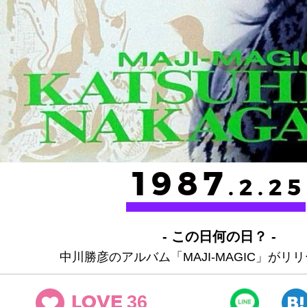
1987
.2.25
- この日何の日？ -
中川勝彦のアルバム「MAJI-MAGIC」がリ
36
LOVE