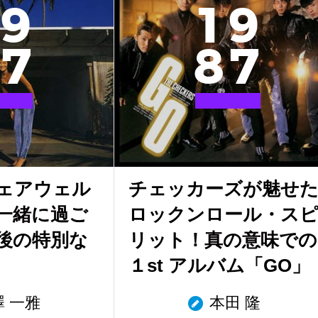
9
1
9
7
8
7
ェアウェル
チェッカーズが魅せ
一緒に過ご
ロックンロール・ス
後の特別な
リット！真の意味での
１st アルバム「GO」
澤 一雅
本田 隆