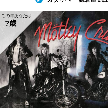
この年あなたは
?歳