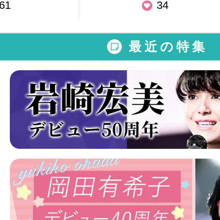
61
34
最近の特集