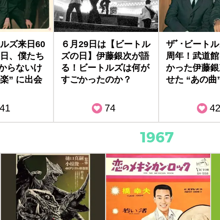
ルズ来日60
６月29日は【ビートル
ザﾞ･ビートル
日、僕たち
ズの日】伊藤銀次が語
周年！武道館
わからないけ
る！ビートルズは何が
かった伊藤銀
楽” に出会
すごかったのか？
せた “あの曲
41
74
4
1967