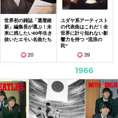
世界初の雑誌「還暦維
ユダヤ系アーティスト
新」編集長が選ぶ！未
の代表曲はこれだ！全
来に残したい60年生き
世界に計り知れない影
抜いたエモい名曲たち
響力を持つ “流浪の
民”
20
39
1966