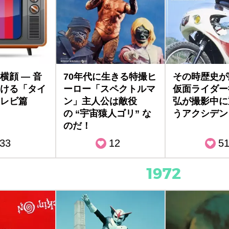
横顔 — 音
70年代に生きる特撮ヒ
その時歴史が
ける「タイ
ーロー「スペクトルマ
仮面ライダー
レビ篇
ン」主人公は敵役
弘が撮影中に
の “宇宙猿人ゴリ” な
うアクシデン
のだ！
33
12
5
1972