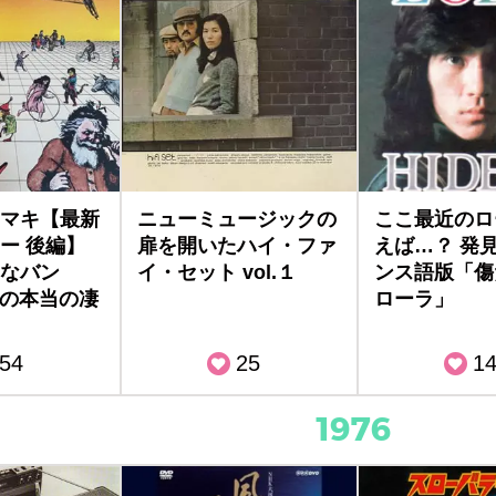
マキ【最新
ニューミュージックの
ここ最近のロ
ー 後編】
扉を開いたハイ・ファ
えば…？ 発
なバン
イ・セット vol.１
ンス語版「傷
 その本当の凄
ローラ」
54
25
1
1976