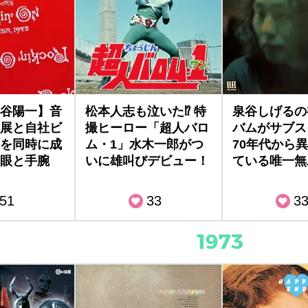
谷陽一】音
松本人志も泣いた⁉ 特
泉谷しげるの
展と自社ビ
撮ヒーロー「超人バロ
バムがサブス
を同時に成
ム・1」水木一郎がつ
70年代から
眼と手腕
いに雄叫びデビュー！
ている唯一無
51
33
3
1973