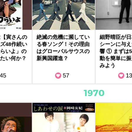
は【寅さんの
絶滅の危機に瀕してい
細野晴臣が日
ズ48作続い
る春ソング！その理由
シーンに与え
らいよ」の
はグローバルサウスの
響 ① まずは
たい何か？
新興国躍進？
動を簡単に振
みよう
45
57
1
1970