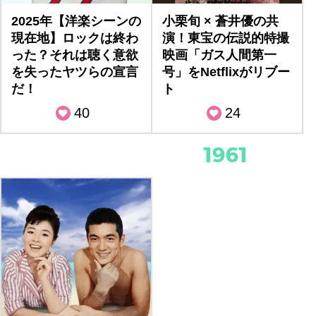
2025年【洋楽シーンの
小栗旬 × 蒼井優の共
現在地】ロックは終わ
演！東宝の伝説的特撮
った？それは聴く意欲
映画「ガス人間第一
を失ったヤツらの宣言
号」をNetflixがリブー
だ！
ト
40
24
1961