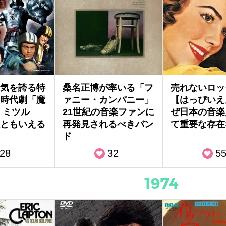
気を誇る特
桑名正博が率いる「フ
売れないロッ
時代劇「魔
ァニー・カンパニー」
【はっぴいえ
 ミツル
21世紀の音楽ファンに
ぜ日本の音楽
ともいえる
再発見されるべきバン
て重要な存在
ド
28
32
5
1974