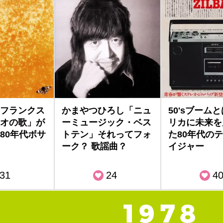
フランクス
かまやつひろし「ニュ
50'sブーム
オの歌」が
ーミュージック・ベス
リカに未来を
80年代ボサ
トテン」それってフォ
た80年代の
ーク？ 歌謡曲？
イジャー
31
24
4