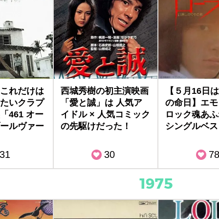
これだけは
西城秀樹の初主演映画
【５月16日
たいクラプ
「愛と誠」は 人気ア
の命日】エモ
461 オー
イドル × 人気コミック
ロック魂あふ
ールヴァー
の先駆けだった！
シングルベス
31
30
7
1975