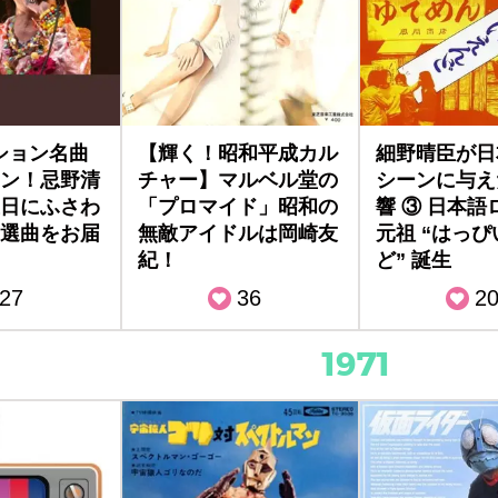
ション名曲
【輝く！昭和平成カル
細野晴臣が日
ン！忌野清
チャー】マルベル堂の
シーンに与え
日にふさわ
「プロマイド」昭和の
響 ③ 日本語
選曲をお届
無敵アイドルは岡崎友
元祖 “はっ
紀！
ど” 誕生
27
36
2
1971