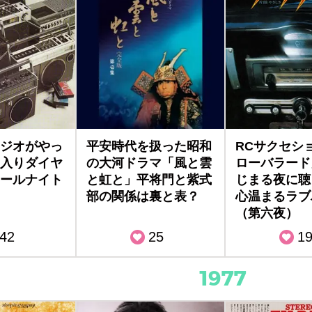
ジオがやっ
平安時代を扱った昭和
RCサクセシ
入りダイヤ
の大河ドラマ「風と雲
ローバラード
ールナイト
と虹と」平将門と紫式
じまる夜に聴
部の関係は裏と表？
心温まるラブ
（第六夜）
42
25
1
1977