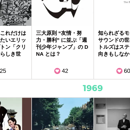
これだけは
三大原則 “友情・努
知られざるモ
たいエリッ
力・勝利” に並ぶ「週
サウンドの世
トン「クリ
刊少年ジャンプ」の D
トルズはステ
らしき世
NA とは？
向きもしなか
25
42
6
1969