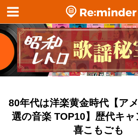
80年代は洋楽黄金時代【ア
選の音楽 TOP10】歴代キ
喜こもごも