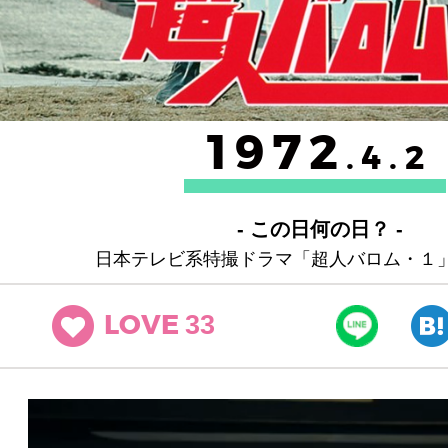
1972
.4.2
- この日何の日？ -
日本テレビ系特撮ドラマ「超人バロム・１
33
LOVE