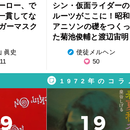
ーロー、で
シン・仮面ライダーの
一貫してな
ルーツがここに！昭和
ガーマスク
アニソンの礎をつく
た菊池俊輔と渡辺宙明
山 眞史
使徒メルヘン
11
50
1972年のコラ
9
1
9