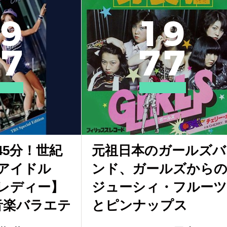
9
1
9
7
7
7
45分！世紀
元祖日本のガールズバ
アイドル
ンド、ガールズから
レディー】
ジューシィ・フルーツ
の音楽バラエテ
とピンナップス