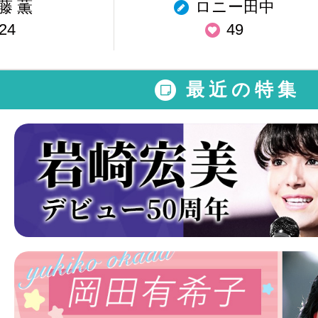
藤 薫
ロニー田中
24
49
最近の特集