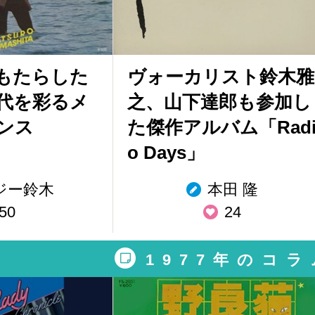
もたらした
ヴォーカリスト鈴木雅
年代を彩るメ
之、山下達郎も参加し
ンス
た傑作アルバム「Rad
o Days」
ジー鈴木
本田 隆
50
24
1977年のコラ