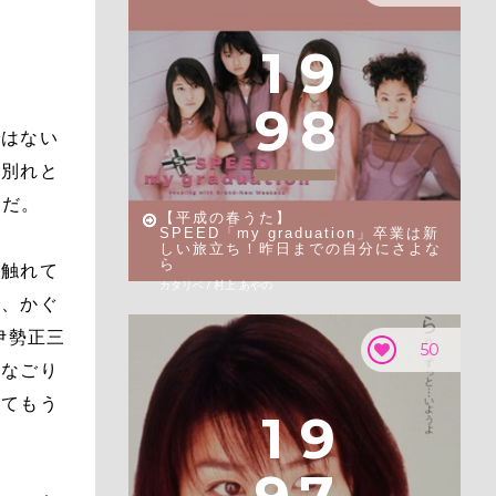
1
9
9
8
ではない
の別れと
曲だ。
【平成の春うた】
SPEED「my graduation」卒業は新
しい旅立ち！昨日までの自分にさよな
ら
に触れて
カタリベ / 村上 あやの
で、かぐ
伊勢正三
50
「なごり
してもう
1
9