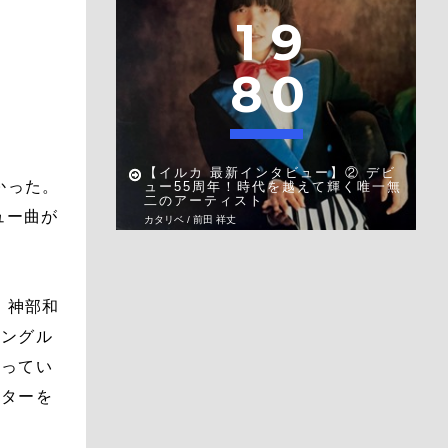
1
9
8
0
【イルカ 最新インタビュー】② デビ
かった。
ュー55周年！時代を越えて輝く唯一無
二のアーティスト
ュー曲が
カタリベ / 前田 祥丈
。
、神部和
シングル
入ってい
ギターを