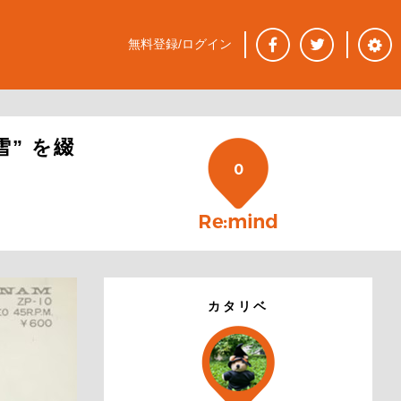
無料登録/ログイン
” を綴
0
カタリベ