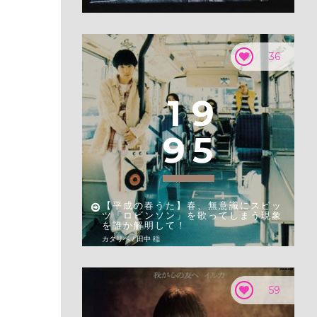
36
1
9
9
5
【平成の春うた】春、無意識にスピッ
ツ「ロビンソン」を歌ってしまう現象
を誰か解明して！
カタリベ / 田中 稲
59