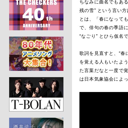
ちなみに曲名でもある
残の雪” という言い方
とは、「春になって
で、俳句の春の季語にも
“なごり” とひら仮
歌詞を見直すと、“春に
を覚える人もいたよ
た言葉だなと一度で覚
は日本気象協会によっ