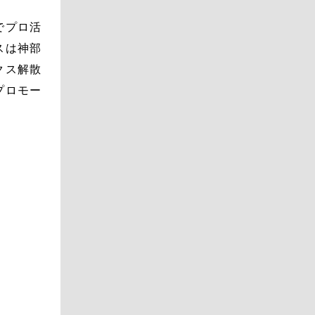
でプロ活
スは神部
クス解散
プロモー