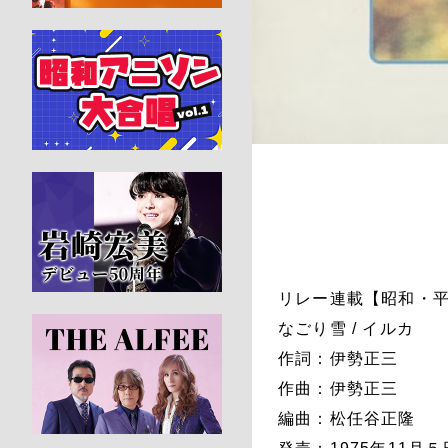
リレー連載【昭和・平成
なごり雪 / イルカ
作詞：伊勢正三
作曲：伊勢正三
編曲：松任谷正隆