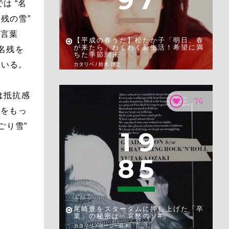
9
7
は “名
残の雪”
つ言葉
【平成の春うた】松たか子「明日、春
が来たら」わくわく新生活！希望に満
、名残を
ちた季節到来
ている。
カタリベ / 鈴木 啓之
は抵抗感
76
力をもっ
ごり雪”
1
9
8
5
尾崎豊をスターダムに押し上げた「卒
業」の秘密は「哀愁のソ#」
カタリベ / スージー鈴木