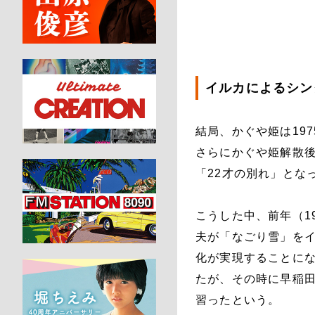
イルカによるシン
結局、かぐや姫は19
さらにかぐや姫解散後
「22才の別れ」とな
こうした中、前年（1
夫が「なごり雪」を
化が実現することに
たが、その時に早稲
習ったという。