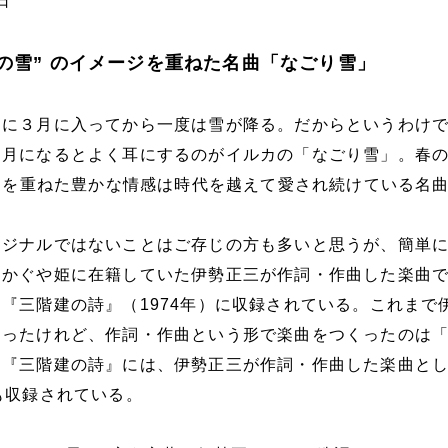
日
残の雪” のイメージを重ねた名曲「なごり雪」
うに３月に入ってから一度は雪が降る。だからというわけ
３月になるとよく耳にするのがイルカの「なごり雪」。春
ージを重ねた豊かな情感は時代を越えて愛され続けている名
リジナルではないことはご存じの方も多いと思うが、簡単
はかぐや姫に在籍していた伊勢正三が作詞・作曲した楽曲
『三階建の詩』（1974年）に収録されている。これまで
あったけれど、作詞・作曲という形で楽曲をつくったのは
。『三階建の詩』には、伊勢正三が作詞・作曲した楽曲と
も収録されている。