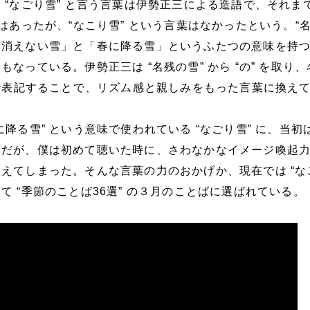
 “なごり雪” と言う言葉は伊勢正三による造語で、それまで
はあったが、“なこり雪” という言葉はなかったという。“名
も消えない雪」と「春に降る雪」というふたつの意味を持
なっている。伊勢正三は “名残の雪” から “の” を取り
名で表記することで、リズム感と親しみをもった言葉に換え
降る雪” という意味で使われている “なごり雪” に、当初
うだが、僕は初めて聴いた時に、さわなかなイメージ喚起
えてしまった。そんな言葉の力のおかげか、現在では “な
て “季節のことば36選” の３月のことばに選ばれている。