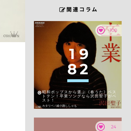
100
1
9
8
2
昭和ポップスから選ぶ《春うた》ベス
トテン！卒業ソングなら沢田聖子がベ
スト！
カタリベ / 綾小路ししゃも
24