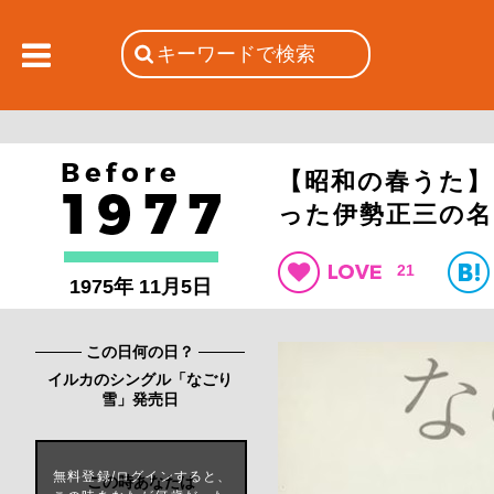
【昭和の春うた】
った伊勢正三の名
21
1975年 11月5日
この日何の日？
イルカのシングル「なごり
雪」発売日
無料登録/ログインすると、
この時あなたは