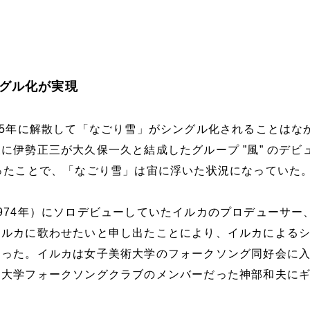
グル化が実現
75年に解散して「なごり雪」がシングル化されることはな
に伊勢正三が大久保一久と結成したグループ ”風” のデビ
ったことで、「なごり雪」は宙に浮いた状況になっていた
974年）にソロデビューしていたイルカのプロデューサー
イルカに歌わせたいと申し出たことにより、イルカによる
なった。イルカは女子美術大学のフォークソング同好会に
田大学フォークソングクラブのメンバーだった神部和夫に