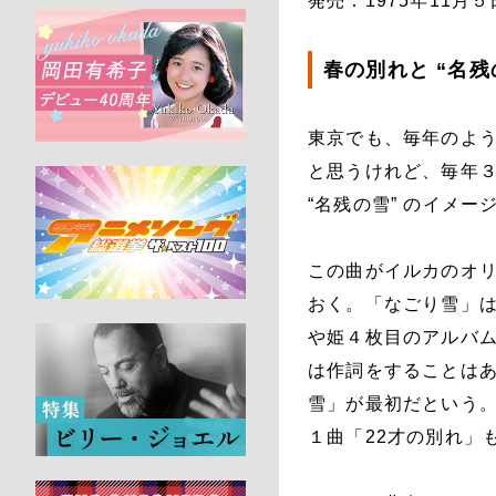
発売：1975年11月５
春の別れと “名
東京でも、毎年のよ
と思うけれど、毎年
“名残の雪” のイメ
この曲がイルカのオ
おく。「なごり雪」
や姫４枚目のアルバム
は作詞をすることは
雪」が最初だという
１曲「22才の別れ」