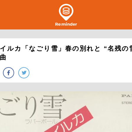
イルカ「なごり雪」春の別れと “名残の雪
曲