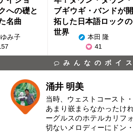
テイショ
年！ダウン・タウン・
クへの礎と
ブギウギ・バンドが
た名曲
拓した日本語ロックの
世界
 ゆみ子
本田 隆
157
41
みんなのボイ
涌井 明美
当時、ウェストコースト
あまり嵌まらなかったけ
ーグルスのホテルカリフ
切ないメロディーにドン