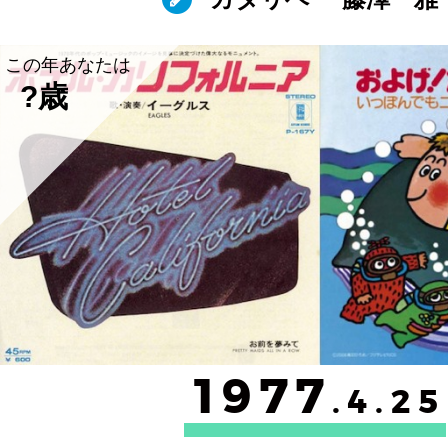
この年あなたは
?歳
1977
.4.25