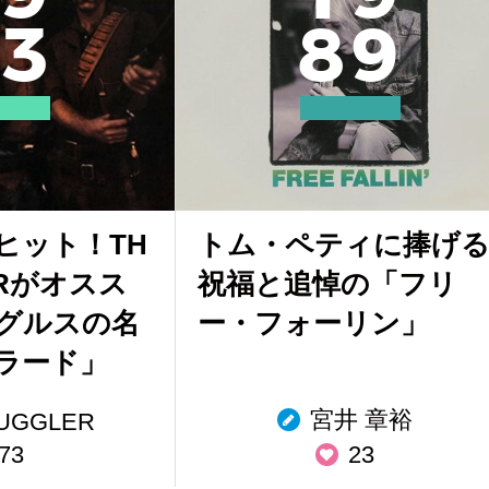
3
8
9
ヒット！TH
トム・ペティに捧げ
ERがオスス
祝福と追悼の「フリ
グルスの名
ー・フォーリン」
ラード」
宮井 章裕
JUGGLER
73
23