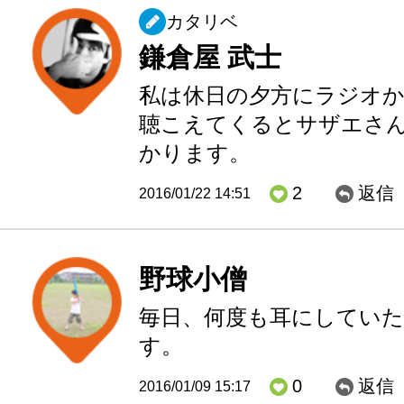
カタリベ
鎌倉屋 武士
私は休日の夕方にラジオ
聴こえてくるとサザエさ
かります。
2
返信
2016/01/22 14:51
野球小僧
毎日、何度も耳にしてい
す。
0
返信
2016/01/09 15:17