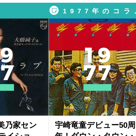
1977年のコラ
9
1
9
7
7
7
美乃家セン
宇崎竜童デビュー50周