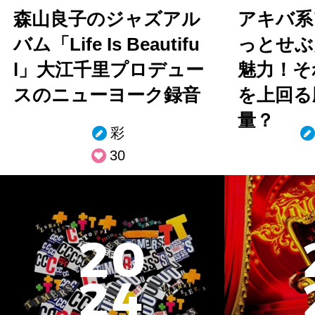
森山良子のジャズアル
アキバ系
バム「Life Is Beautifu
っとせぶ
l」大江千里プロデュー
魅力！そ
スのニューヨーク録音
を上回る
量？
彩
30
2
0
2
4