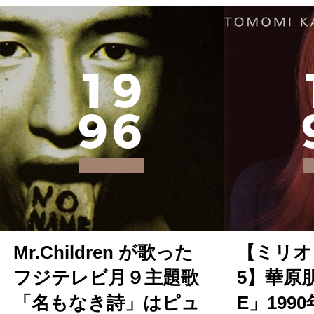
1
9
9
6
Mr.Children が歌った
【ミリオ
フジテレビ月９主題歌
5】華原朋
「名もなき詩」はピュ
E」199