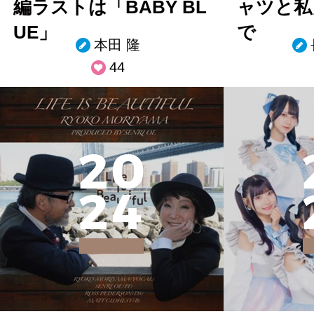
編ラストは「BABY BL
ャツと私
UE」
で
本田 隆
44
2
0
2
4