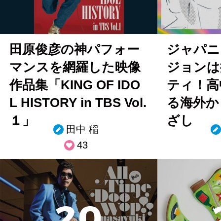
田原俊彦の神パフォー
ジャパニ
マンスを網羅した映像
ジョンは
作品集「KING OF IDO
ティ！高
L HISTORY in TBS Vol.
る海外か
１」
ざし
田中 稲
43
2
0