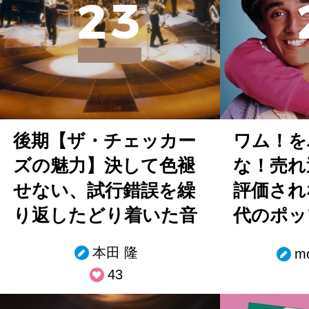
2
3
後期【ザ・チェッカー
ワム！を
ズの魅力】決して色褪
な！売れ
せない、試行錯誤を繰
評価され
り返したどり着いた音
代のポッ
本田 隆
mo
43