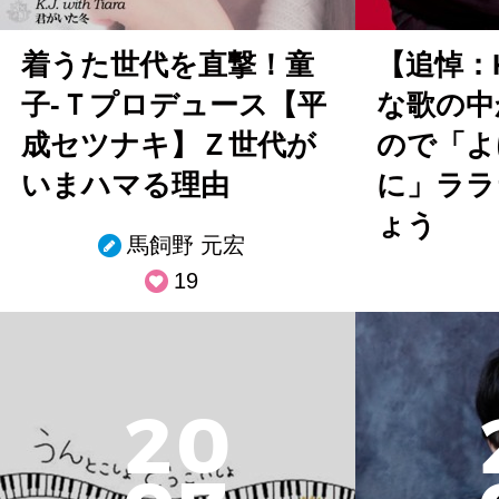
着うた世代を直撃！童
【追悼：
子-Ｔプロデュース【平
な歌の中
成セツナキ】Ｚ世代が
ので「よ
いまハマる理由
に」ララ
ょう
馬飼野 元宏
19
2
0