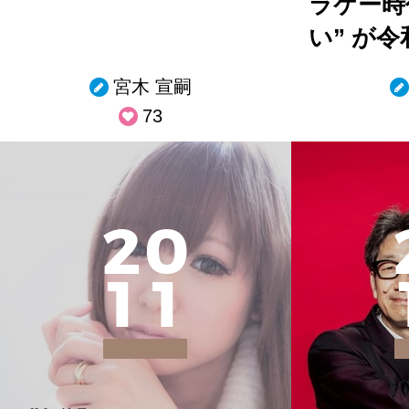
ラケー時
い” が
宮木 宣嗣
73
2
0
1
1