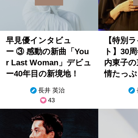
早見優インタビュ
【特別ラ
ー ③ 感動の新曲「You
ト】30
r Last Woman」デビュ
内東子の
ー40年目の新境地！
情たっぷ
長井 英治
43