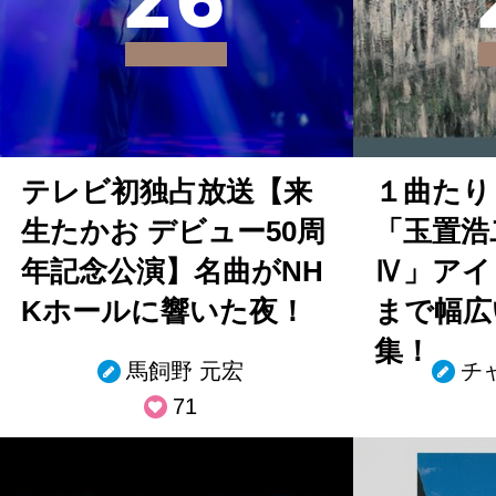
2
6
テレビ初独占放送【来
１曲たり
生たかお デビュー50周
「玉置浩
年記念公演】名曲がNH
Ⅳ」アイ
Kホールに響いた夜！
まで幅広
集！
馬飼野 元宏
チ
71