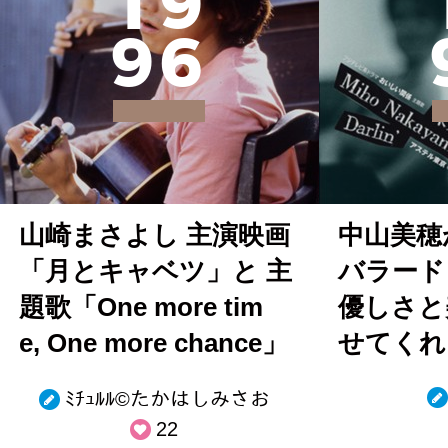
1
9
9
6
山崎まさよし 主演映画
中山美穂
「月とキャベツ」と 主
バラード
題歌「One more tim
優しさと
e, One more chance」
せてくれ
ﾐﾁｭﾙﾙ©︎たかはしみさお
22