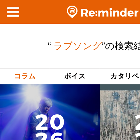
“
ラブソング
”の検索
コラム
ボイス
カタリベ
2
0