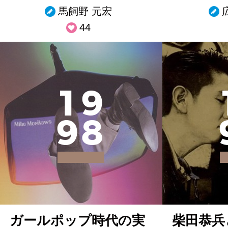
馬飼野 元宏
44
1
9
9
8
ガールポップ時代の実
柴田恭兵