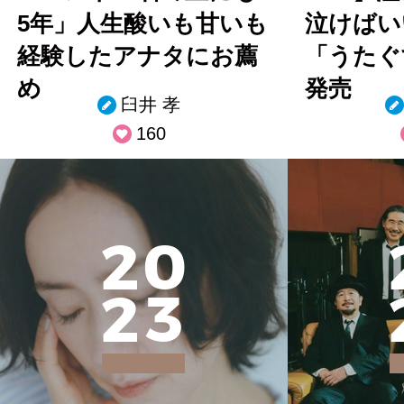
5年」人生酸いも甘いも
泣けばい
経験したアナタにお薦
「うたぐ
め
発売
臼井 孝
160
2
0
2
3