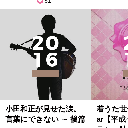
51
2
0
1
6
小田和正が見せた涙。
着うた世
言葉にできない ～ 後篇
ar【平