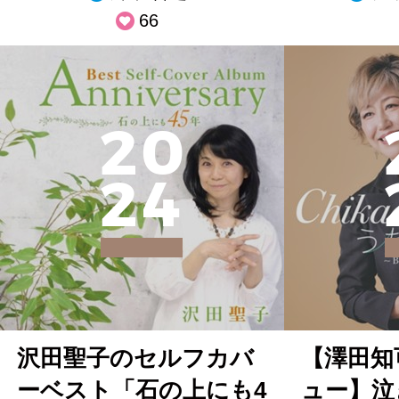
66
2
0
2
4
沢田聖子のセルフカバ
【澤田知
ーベスト「石の上にも4
ュー】泣