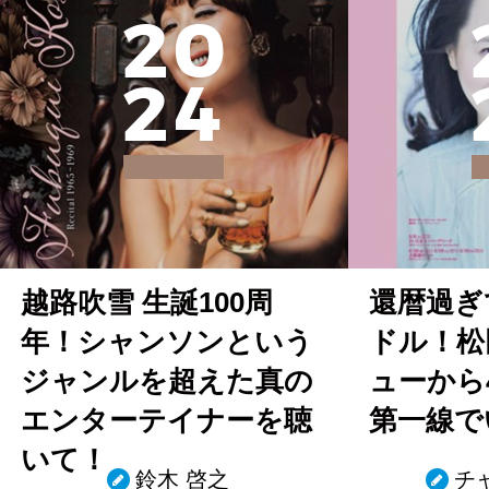
2
0
2
4
越路吹雪 生誕100周
還暦過ぎ
年！シャンソンという
ドル！松
ジャンルを超えた真の
ューから
エンターテイナーを聴
第一線で
いて！
鈴木 啓之
チ