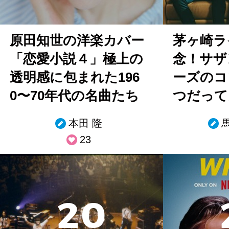
原田知世の洋楽カバー
茅ヶ崎ラ
「恋愛小説４」極上の
念！サザ
透明感に包まれた196
ーズのコ
0〜70年代の名曲たち
つだって
本田 隆
23
2
0