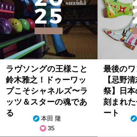
2
5
ラヴソングの王様こと
最後のワ
鈴木雅之！ドゥーワッ
【忌野清
プこそシャネルズ〜ラ
祭】日本
ッツ＆スターの魂であ
刻まれた
る
ート
本田 隆
35