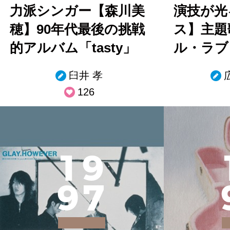
力派シンガー【森川美
演技が光
穂】90年代最後の挑戦
ス】主題
的アルバム「tasty」
ル・ラブ「
臼井 孝
126
1
9
9
7