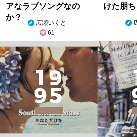
アなラブソングなの
けた朋ち
か？
広瀬いくと
61
1
9
9
5