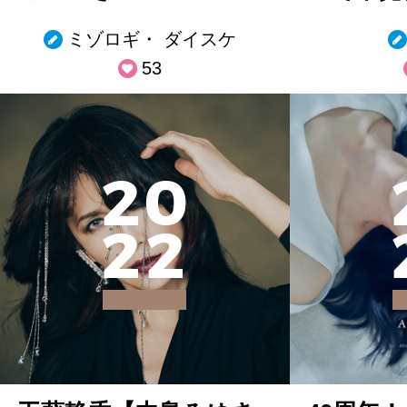
ミゾロギ・ ダイスケ
53
2
0
2
2