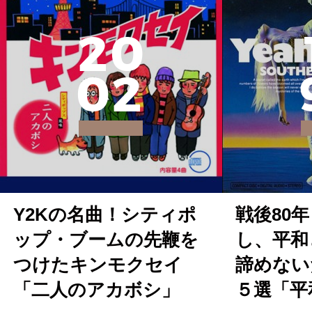
2
0
0
2
Y2Kの名曲！シティポ
戦後80
ップ・ブームの先鞭を
し、平和
つけたキンモクセイ
諦めないた
「二人のアカボシ」
５選「平