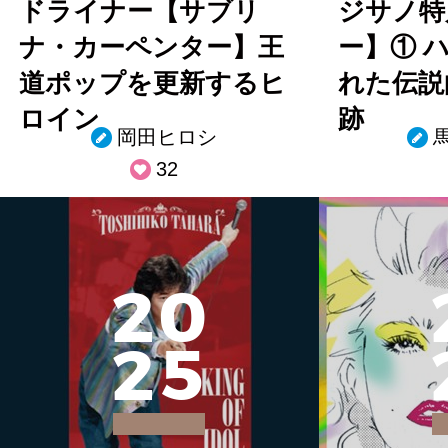
ドライナー【サブリ
ジサノ特
ナ・カーペンター】王
ー】① 
道ポップを更新するヒ
れた伝説
ロイン
跡
岡田ヒロシ
32
2
0
2
5