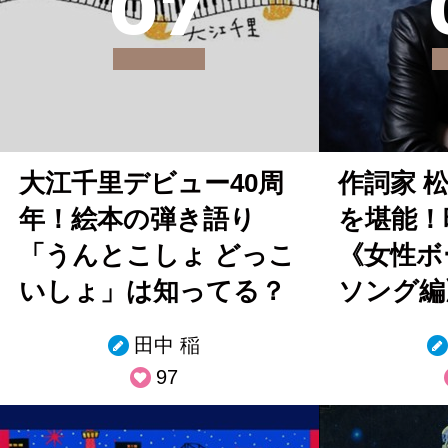
0
7
大江千里デビュー40周
作詞家 
年！絵本の弾き語り
を堪能！
「うんとこしょ どっこ
《女性ボ
いしょ」は知ってる？
ソング編
田中 稲
97