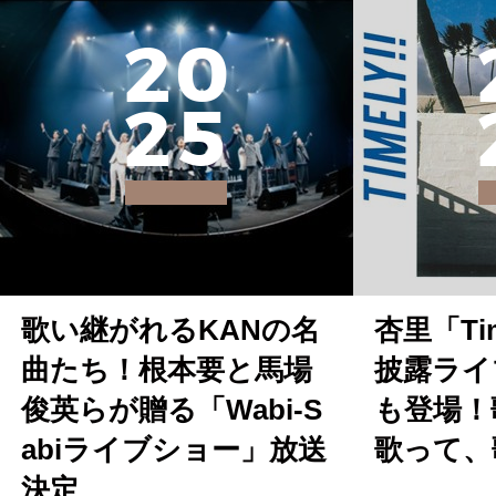
2
0
2
5
歌い継がれるKANの名
杏里「Tim
曲たち！根本要と馬場
披露ライ
俊英らが贈る「Wabi-S
も登場！
abiライブショー」放送
歌って、
決定