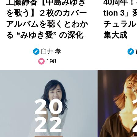
工藤静香【中島みゆき
40周年！
を歌う】２枚のカバー
tion 
アルバムを聴くとわか
チュラルさ
る “みゆき愛” の深化
集大成
臼井 孝
198
2
0
2
2