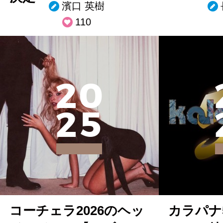
濱口 英樹
110
2
0
2
5
コーチェラ2026のヘッ
カラパナ