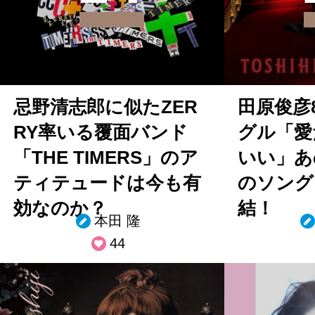
忌野清志郎に似たZER
田原俊彦
RY率いる覆面バンド
グル「愛
「THE TIMERS」のア
いい」あ
ティテュードは今も有
のソング
効なのか？
結！
本田 隆
44