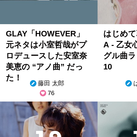
GLAY「HOWEVER」
はじめて
元ネタは小室哲哉がプ
A - 乙
ロデュースした安室奈
グル曲ラ
美恵の “アノ曲” だっ
10
た！
藤田 太郎
76