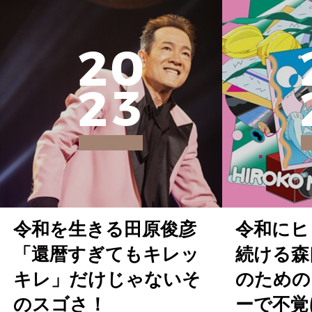
2
0
2
3
令和を生きる田原俊彦
令和にヒ
「還暦すぎてもキレッ
続ける森
キレ」だけじゃないそ
のための
のスゴさ！
ーで不覚