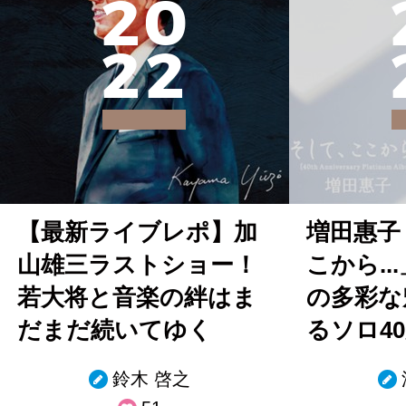
2
0
2
2
【最新ライブレポ】加
増田惠子
山雄三ラストショー！
こから..
若大将と音楽の絆はま
の多彩な
だまだ続いてゆく
るソロ4
鈴木 啓之