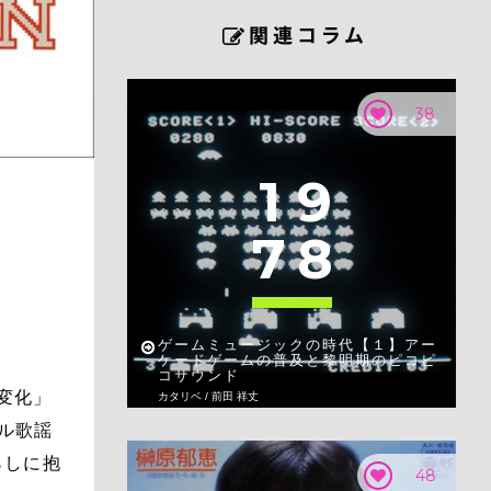
38
1
9
7
8
ゲームミュージックの時代【１】アー
ケードゲームの普及と黎明期のピコピ
コサウンド
変化」
カタリベ / 前田 祥丈
ドル歌謡
らしに抱
48