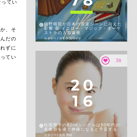
7
8
なってい
細野晴臣が日本の音楽シーンに与えた
影響 ⑥ イエロー・マジック・オーケ
のか、そ
ストラの人気爆発
選んだの
カタリベ / ガモウ ユウイチ
われずに
なってい
38
2
0
1
6
松田聖子の82ndシングルは80年代の
名曲群を凌ぐ神曲になると予言する
カタリベ / 太田 秀樹