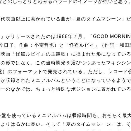
）などのしっとりと沁みるバラードのイメージが強いと思う
の代表曲以上に惹かれている曲が「夏のタイムマシーン」
がリリースされたのは1988年７月。「GOOD MORNIN
泉今日子、作曲：小室哲也）と「怪盗ルビイ」（作詞：和田
演映画『怪盗ルビイ』の主題歌）に挟まれた形になってい
盤の形ではなく、この当時脚光を浴びつつあったマキシシ
チ盤）のフォーマットで発売されている。ただし、レコード
曲が収録されたミニアルバムということになっているよう
リーのなかでは、ちょっと特殊なポジションに置かれてい
。
チ盤を使っているミニアルバムは収録時間も、おそらく最
盤よりはるかに長い。そして「夏のタイムマシーン」は、