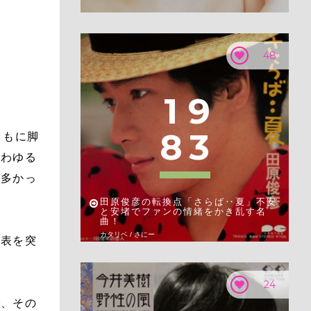
48
1
9
8
3
ともに脚
いわゆる
が多かっ
田原俊彦の転換点「さらば‥夏」不安
と安堵でファンの情緒をかき乱す名
曲！
カタリベ / さにー
意表を突
24
で、その