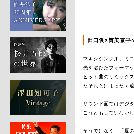
田口俊×筒美京平
マキシシングル、ミニ
光を浴びたフォーマ
ヒット曲のリミック
たそれとはまったく
サウンド面ではデジ
こうともしていない
そうではなく、「夏