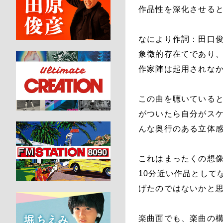
作品性を深化させる
なにより作詞：田口俊
象徴的存在てであり
作家陣は起用されな
この曲を聴いている
がついたら自分がスケ
んな奥行のある立体
これはまったくの想
10分近い作品として
げたのではないかと
楽曲面でも、楽曲の