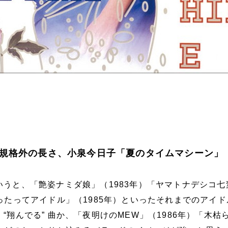
規格外の長さ、小泉今日子「夏のタイムマシーン」
いうと、「艶姿ナミダ娘」（1983年）「ヤマトナデシコ七
てったってアイドル」（1985年）といったそれまでのアイ
“翔んでる” 曲か、「夜明けのMEW」（1986年）「木枯