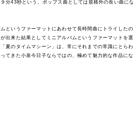
９分43秒という、ポップス曲としては規格外の長い曲に
バムというファーマットにあわせて長時間曲にトライした
作が出来た結果としてミニアルバムというファーマットを
ど「夏のタイムマシーン」は、常にそれまでの常識にとら
行ってきた小泉今日子ならではの、極めて魅力的な作品に