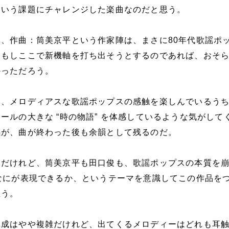
という課題にチャレンジした楽曲なのだと思う。
、作曲：筒美京平という作家陣は、まさに80年代歌謡ポ
、もしここで新機軸を打ち出そうとするのであれば、おそ
かっただろう。
と、メロディアスな歌謡ポップスの感触を楽しんでいるう
ールの大きな “時の物語” を体感しているような気がして
感が、曲が終わった後も余韻として残るのだ。
像だけれど、筒美京平も田口俊も、歌謡ポップスの本質を
なにが表現できるか、というテーマを意識してこの作品を
思う。
構成はやや複雑だけれど、出てくるメロディーはどれも耳