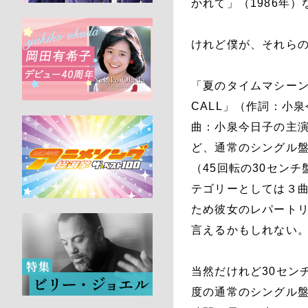
かれて」（1986年
けれど僕が、それら
「夏のタイムマシーン」
CALL」（作詞：小
曲：小泉今日子の主
ど、通常のシングル
（45回転の30セン
テゴリーとしては３
ため彼女のレパート
言えるかもしれない
当然だけれど30セン
度の通常のシングル