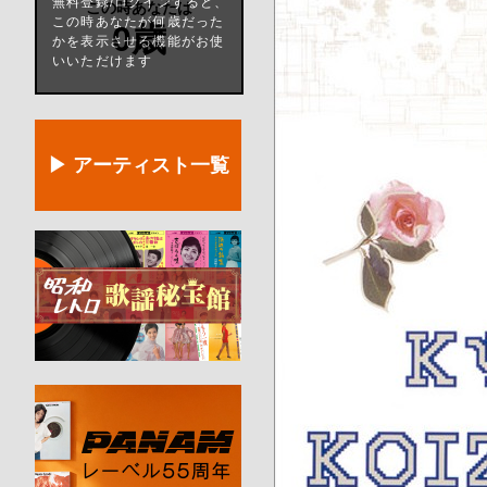
無料登録/ログインすると、
この時あなたは
この時あなたが何歳だった
0歳
かを表示させる機能がお使
いいただけます
▶ アーティスト一覧