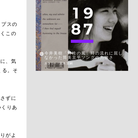
1
9
8
7
ップスの
らくこの
今井美樹「野性の風」時の流れに屈し
なかった筒美京平ソングの力強さ
ちに、気
カタリベ / 宮木 宣嗣
くる。そ
崩さずに
つくりあ
触りがよ