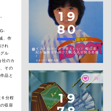
。
1
9
だ。
8
0
G-
誠、作
るけれ
イントロクイズで答えたい！ 船山基
紀が編曲を手掛けた知る人ぞ知る名曲
ングル
♪
会社のカ
カタリベ / 藤田 太郎
で、その
る作品と
26
1
9
大６分程
その収容