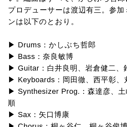
プロデューサーは渡辺有三。参加
ンは以下のとおり。
▶ Drums：かしぶち哲郎
▶ Bass：奈良敏博
▶ Guitar：白井良明、岩倉健二
▶ Keyboards：岡田徹、西平彰
▶ Synthesizer Prog.：森達
順
▶ Sax：矢口博康
▶ Chorus：桐ヶ谷仁、桐ヶ谷俊