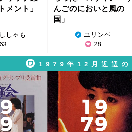
トメント」
んごのにおいと風の
国」
ししゃも
ユリンベ
63
28
1979年12月近辺
9
1
9
9
7
9