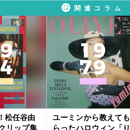
関連コラム
9
1
9
4
7
9
！松任谷由
ユーミンから教えて
クリップ集
らったハロウィン「