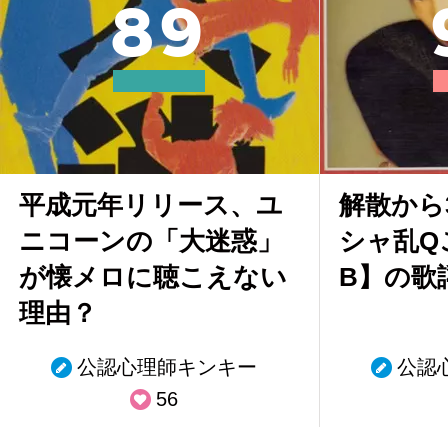
8
9
平成元年リリース、ユ
解散から
ニコーンの「大迷惑」
シャ乱Qこ
が懐メロに聴こえない
B】の歌
理由？
公認心理師キンキー
公認
56