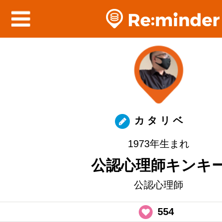
カ タ リ ベ
1973年生まれ
公認心理師キンキ
公認心理師
554