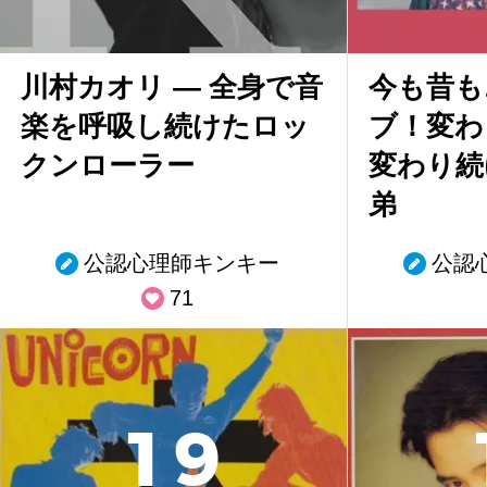
川村カオリ ― 全身で音
今も昔も
楽を呼吸し続けたロッ
ブ！変わ
クンローラー
変わり続
弟
公認心理師キンキー
公認
71
1
9