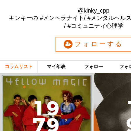
@kinky_cpp
キンキーの #メンヘラナイト/ #メンタルヘル
/ #コミュニティ心理学
フォローする
コラムリスト
マイ年表
フォロー
フォ
1
9
7
9