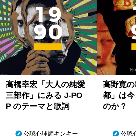
1
9
9
0
高橋幸宏「大人の純愛
高野寛の
三部作」にみる J-PO
都」は今
P のテーマと歌詞
のか？
公認心理師キンキー
公認