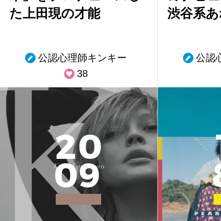
た上田現の才能
渋谷系あ
公認心理師キンキー
公認
38
2
0
0
9