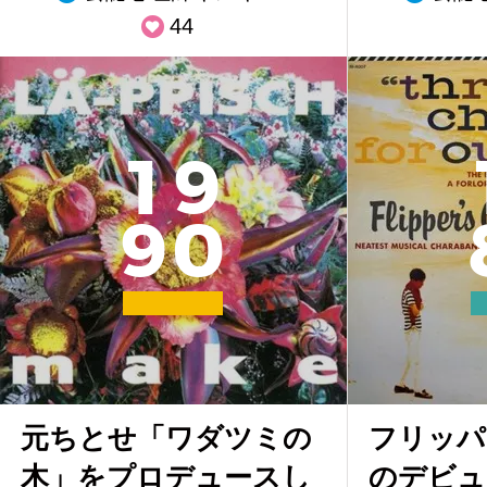
44
1
9
9
0
元ちとせ「ワダツミの
フリッパ
木」をプロデュースし
のデビュ