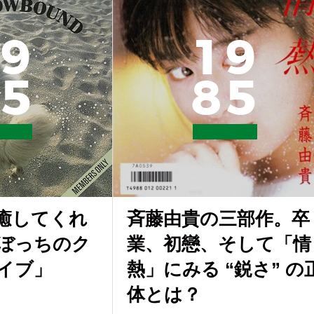
9
1
9
5
8
5
癒してくれ
斉藤由貴の三部作。卒
ぼっちのク
業、初戀、そして「情
イブ」
熱」にみる “鋭さ” の
体とは？