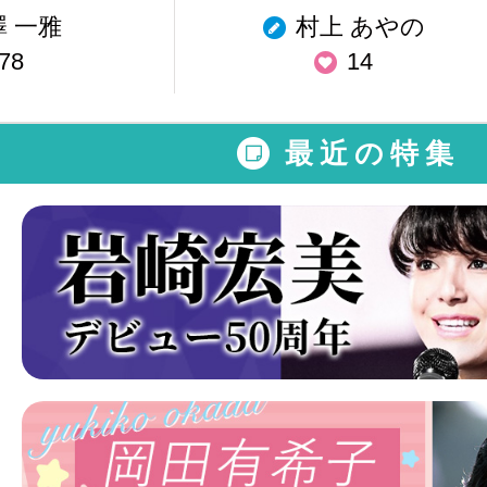
澤 一雅
村上 あやの
78
14
最近の特集