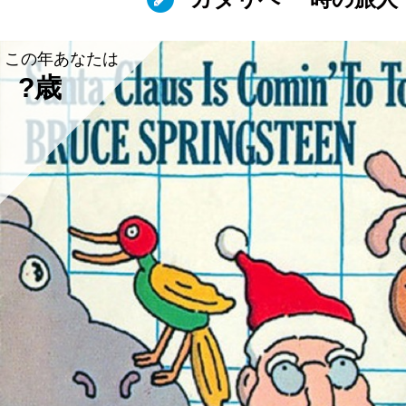
この年あなたは
?歳