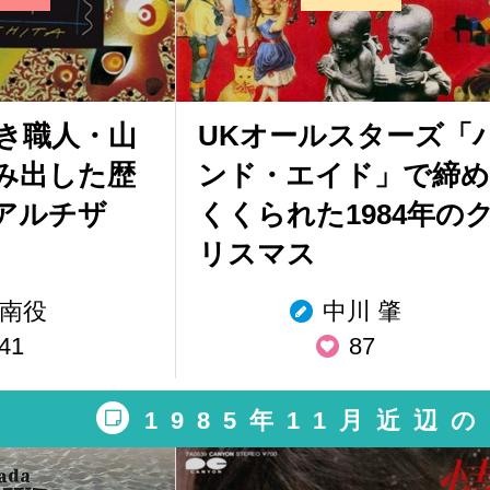
き職人・山
UKオールスターズ「
み出した歴
ンド・エイド」で締め
アルチザ
くくられた1984年の
リスマス
南役
中川 肇
41
87
1985年11月近辺