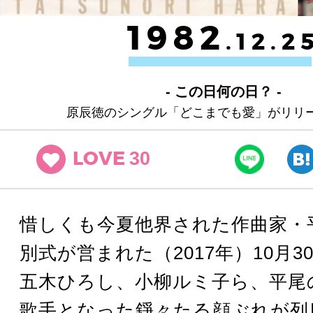
1982
.12.2
- この日何の日？ -
原辰徳のシングル「どこまでも愛」がリリ
30
LOVE
惜しくも今夏他界された作曲家・
別式が営まれた（2017年）10月3
五木ひろし、小柳ルミ子ら、平尾
歌手となった錚々たる顔ぶれが列