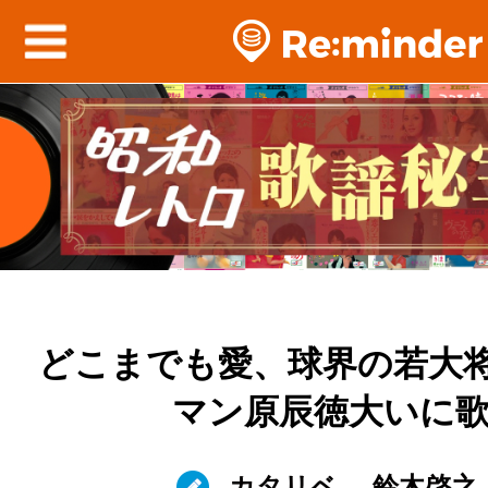
どこまでも愛、球界の若大将
マン原辰徳大いに
カタリベ
鈴木啓之