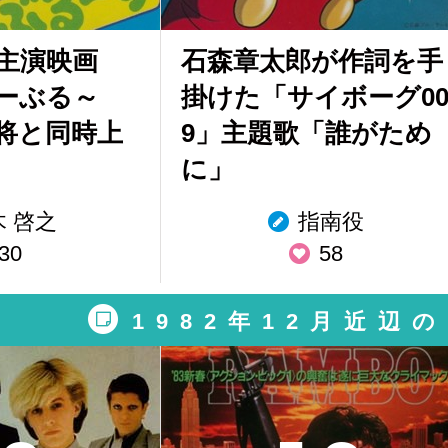
主演映画
石森章太郎が作詞を手
ーぶる～
掛けた「サイボーグ0
将と同時上
9」主題歌「誰がため
に」
木 啓之
指南役
30
58
1982年12月近辺