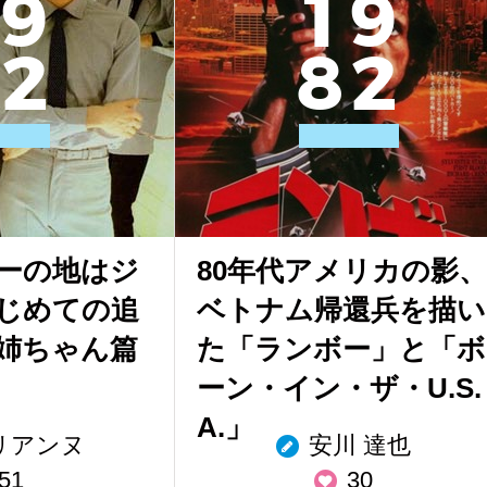
9
1
9
2
8
2
ーの地はジ
80年代アメリカの影、
じめての追
ベトナム帰還兵を描い
姉ちゃん篇
た「ランボー」と「ボ
ーン・イン・ザ・U.S.
A.」
リアンヌ
安川 達也
51
30