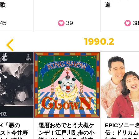
歌
道
45
39
3
1990.2
CK「悪の
還暦おめでとう大槻ケ
EPICソニー
スト今井寿
ンヂ！江戸川乱歩の小
伝：ドリカム