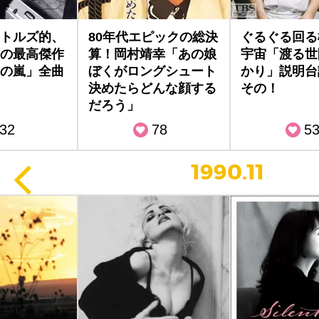
トルズ的、
80年代エピックの総決
ぐるぐる回る
の最高傑作
算！岡村靖幸「あの娘
宇宙「渡る世
の嵐」全曲
ぼくがロングシュート
かり」説明台
決めたらどんな顔する
その！
だろう」
32
78
5
1990.11