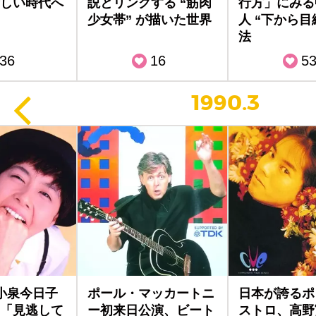
しい時代へ
説とリンクする “筋肉
行方」にみる
少女帯” が描いた世界
人 “下から目
法
36
16
5
1990.3
小泉今日子
ポール・マッカートニ
日本が誇るポ
「見逃して
ー初来日公演、ビート
ストロ、高野