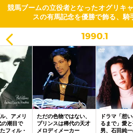
競馬ブームの立役者となったオグリキ
スの有馬記念を優勝で飾る、騎
1990.1
ル、アメリ
ただの色物ではない、
ドラマ「想い
代の潮目で
プリンスは稀代の天才
るまで」愛と
たフィル・
メロディメーカー
男、石田純一