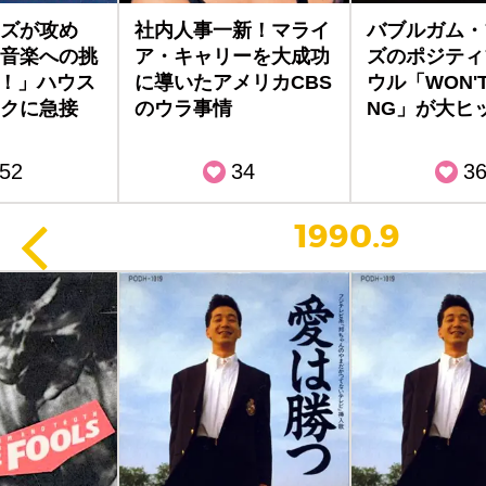
ズが攻め
社内人事一新！マライ
バブルガム・
音楽への挑
ア・キャリーを大成功
ズのポジティ
S！」ハウス
に導いたアメリカCBS
ウル「WON'T
クに急接
のウラ事情
NG」が大ヒ
52
34
3
1990.9