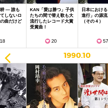
耕 — 誰も
KAN「愛は勝つ」子供
日本における
てしないロ
たちの間で替え歌も大
進行」の源流
の曲だけど
流行したレコード大賞
（その４）
受賞曲！
18
20
5
1990.10