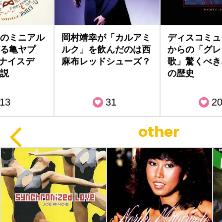
のミニアル
岡村靖幸が「カルアミ
ディスコミュ
る亀ヤプ
ルク」を飲んだのは西
からの「グレ
ァナイスデ
麻布レッドシューズ？
歌」驚くべき
説
の歴史
13
31
2
other