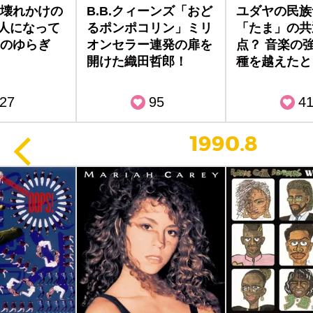
壊れかけの
B.B.クィーンズ「おど
ユダヤの民族
大人になって
るポンポコリン」ミリ
「たま」の共
のゆらぎ
オンセラー連発の扉を
点？ 音楽の
開けた織田哲郎！
種を越えたと
27
95
4
1990.8