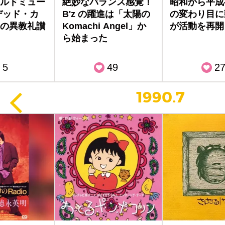
ルドミュー
絶妙なバランス感覚！
昭和から平成
デッド・カ
B'z の躍進は「太陽の
の変わり目に
の異教礼讃
Komachi Angel」か
が活動を再開
ら始まった
5
49
2
1990.7