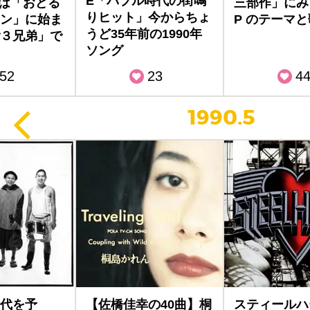
E「バブル時代の街鳴
代は「おどる
三部作」にみる
りヒット」今からちょ
ン」に始ま
P のテーマ
うど35年前の1990年
３兄弟」で
ソング
52
23
4
1990.5
代を予
【佐橋佳幸の40曲】桐
スティールハ