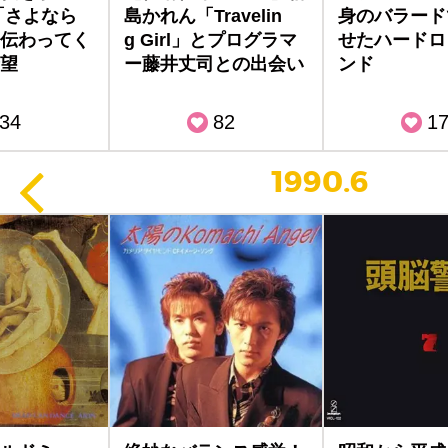
「さよなら
島かれん「Travelin
身のバラード
伝わってく
g Girl」とプログラマ
せたハードロ
望
ー藤井丈司との出会い
ンド
34
82
1
1990.6