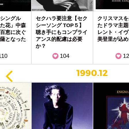
シングル
セクハラ要注意【セク
クリスマスを
た花」中森
シーソング TOP５】
たドラマ主題
百恵に次ぐ
聴き手にもコンプライ
レント・イヴ
薩となった
アンス的配慮は必要
美登里が込め
か？
110
104
1
1990.12