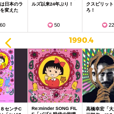
は日本のラ
ルズ以来24年ぶり！
クスピリット
を変えた
ろ！
60
50
2
1990.4
Re:minder SONG FIL
８センチC
高橋幸宏「大