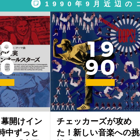
1990年9月近辺
9
1
9
0
9
0
P 幕開けイン
チェッカーズが攻め
時中ずっと
た！新しい音楽への挑