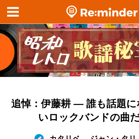
追悼：伊藤耕 — 誰も話題
いロックバンドの曲
カタリベ
ジャン・タリ