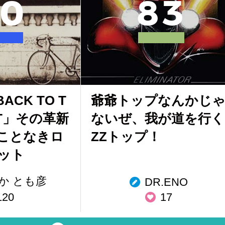
0
8
3
CK TO T
爺爺トップなんかじ
ET」その革新
ないぜ、我が道を行く
ことなきロ
ZZトップ！
ット
か とも彦
DR.ENO
120
17