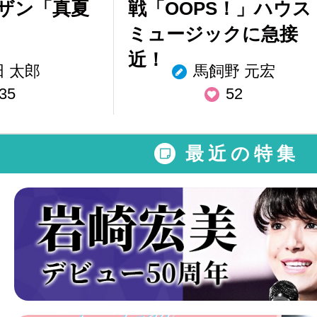
ザン「真夏
戦「OOPS！」ハウス
ミュージックに急接
近！
田 太郎
馬飼野 元宏
35
52
最近の特集